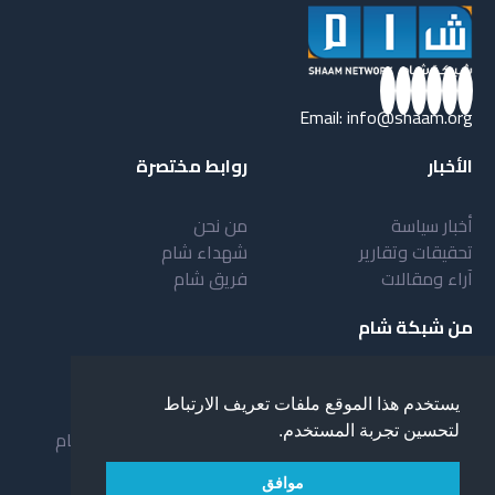
Email:
info@shaam.org
الأخبار
روابط مختصرة
أخبار سياسة
من نحن
تحقيقات وتقارير
شهداء شام
آراء ومقالات
فريق شام
من شبكة شام
أهداف شبكة شام
بنية شبكة شام
يستخدم هذا الموقع ملفات تعريف الارتباط
خدمات شبكة شام
مقدمة عن شبكة شام
لتحسين تجربة المستخدم.
المستفيدون من الشبكة
نظام العمل في شبكة شام
لمحة عن شبكة شبام
موافق