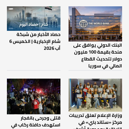
حصاد الأخبار من شبكة
شام الإخبارية | الخميس 6
البنك الدولي يوافق على
آب 2026
منحة بقيمة 100 مليون
دولار لتحديث القطاع
المالي في سوريا
وزارة الإعلام تعلق تدريبات
قتلى وجرحى بانفجار
مركز «ستاند باي» في
استهدف حافلة ركاب في