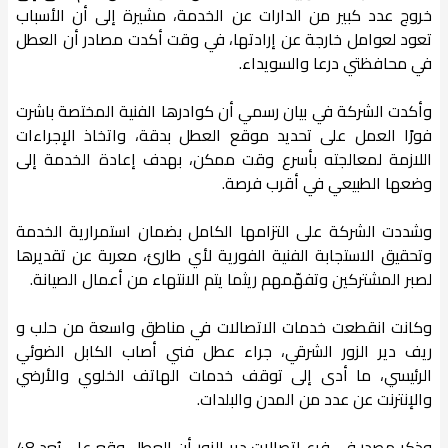
خروج عدد كبير من الدارات عن الخدمة، مشيرة إلى أن الأسباب
تعود لعوامل خارجة عن إرادتها، في وقت أكدت مصادر أن العطل
في محافظتي درعا والسويداء.
وأكدت الشركة في بيان رسمي أن كوادرها الفنية المختصة باشرت
فورًا العمل على تحديد موقع العطل بدقة، واتخاذ الإجراءات
اللازمة لمعالجته بأسرع وقت ممكن، بهدف إعادة الخدمة إلى
وضعها الطبيعي في أقرب فرصة.
وشددت الشركة على التزامها الكامل بضمان استمرارية الخدمة
وتحقيق الاستجابة الفنية الفورية لأي طارئ، معربة عن تقديرها
لصبر المشتركين وتفهّمهم ريثما يتم الانتهاء من أعمال الصيانة.
وكانت انقطعت خدمات الاتصالات في مناطق واسعة من حلب و
ريف دير الزور الشرقي، جراء عطل فني أصاب الكابل الضوئي
الرئيسي، ما أدى إلى توقف خدمات الهاتف الخلوي والأرضي
والإنترنت عن عدد من المدن والبلدات.
وذكر مصدر في فرع اتصالات دير الزور أن العطل وقع على بُعد 48