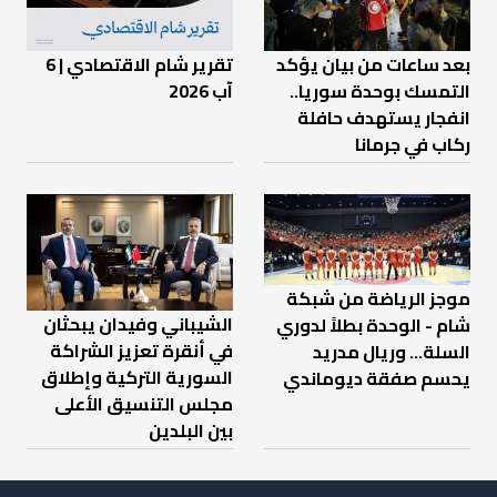
بعد ساعات من بيان يؤكد
تقرير شام الاقتصادي | 6
التمسك بوحدة سوريا..
آب 2026
انفجار يستهدف حافلة
ركاب في جرمانا
موجز الرياضة من شبكة
الشيباني وفيدان يبحثان
شام - الوحدة بطلاً لدوري
في أنقرة تعزيز الشراكة
السلة... وريال مدريد
السورية التركية وإطلاق
يحسم صفقة ديوماندي
مجلس التنسيق الأعلى
بين البلدين