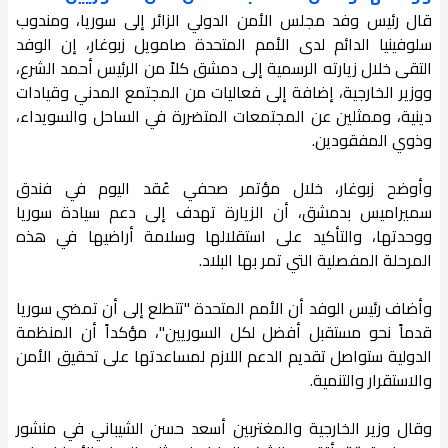
قال رئيس وفد مجلس الأمن الدولي الزائر إلى سوريا، ومندوب
سلوفينيا الدائم لدى الأمم المتحدة صامويل زبوغار، إن الوفد
التقى خلال زيارته الرسمية إلى دمشق كلاً من الرئيس أحمد الشرع،
ووزير الخارجية، إضافة إلى فعاليات من المجتمع المدني وقيادات
دينية، وممثلين عن المجتمعات المتضررة في الساحل والسويداء،
وذوي المفقودين.
وأوضح زبوغار، خلال مؤتمر صحفي عُقد اليوم في فندق
سميراميس بدمشق، أن الزيارة تهدف إلى دعم سيادة سوريا
ووحدتها، والتأكيد على استقلالها وسلامة أراضيها في هذه
المرحلة المفصلية التي تمر بها البلاد.
وأضاف رئيس الوفد أن الأمم المتحدة "تتطلع إلى أن تمضي سوريا
قدماً نحو مستقبل أفضل لكل السوريين"، مؤكداً أن المنظمة
الدولية ستواصل تقديم الدعم اللازم لمساعدتها على تحقيق الأمن
والاستقرار والتنمية.
وقال وزير الخارجية والمغتربين أسعد حسن الشيباني في منشور