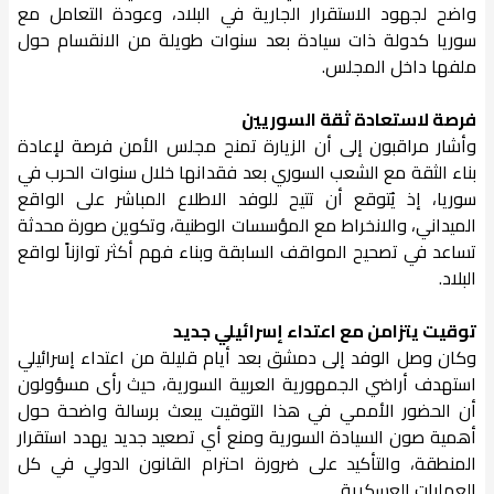
واضح لجهود الاستقرار الجارية في البلاد، وعودة التعامل مع
سوريا كدولة ذات سيادة بعد سنوات طويلة من الانقسام حول
ملفها داخل المجلس.
فرصة لاستعادة ثقة السوريين
وأشار مراقبون إلى أن الزيارة تمنح مجلس الأمن فرصة لإعادة
بناء الثقة مع الشعب السوري بعد فقدانها خلال سنوات الحرب في
سوريا، إذ يُتوقع أن تتيح للوفد الاطلاع المباشر على الواقع
الميداني، والانخراط مع المؤسسات الوطنية، وتكوين صورة محدثة
تساعد في تصحيح المواقف السابقة وبناء فهم أكثر توازناً لواقع
البلاد.
توقيت يتزامن مع اعتداء إسرائيلي جديد
وكان وصل الوفد إلى دمشق بعد أيام قليلة من اعتداء إسرائيلي
استهدف أراضي الجمهورية العربية السورية، حيث رأى مسؤولون
أن الحضور الأممي في هذا التوقيت يبعث برسالة واضحة حول
أهمية صون السيادة السورية ومنع أي تصعيد جديد يهدد استقرار
المنطقة، والتأكيد على ضرورة احترام القانون الدولي في كل
العمليات العسكرية.