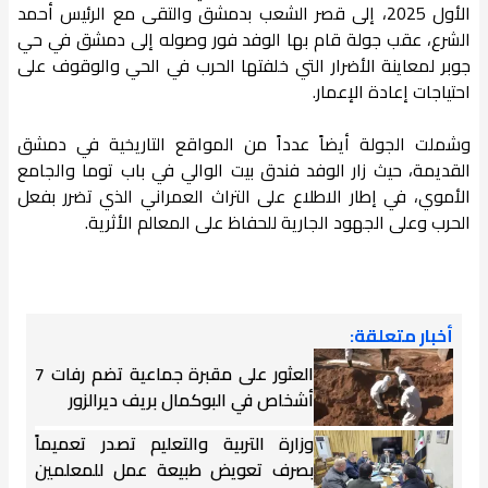
الأول 2025، إلى قصر الشعب بدمشق والتقى مع الرئيس أحمد
الشرع، عقب جولة قام بها الوفد فور وصوله إلى دمشق في حي
جوبر لمعاينة الأضرار التي خلفتها الحرب في الحي والوقوف على
احتياجات إعادة الإعمار.
وشملت الجولة أيضاً عدداً من المواقع التاريخية في دمشق
القديمة، حيث زار الوفد فندق بيت الوالي في باب توما والجامع
الأموي، في إطار الاطلاع على التراث العمراني الذي تضرر بفعل
الحرب وعلى الجهود الجارية للحفاظ على المعالم الأثرية.
أخبار متعلقة:
العثور على مقبرة جماعية تضم رفات 7
أشخاص في البوكمال بريف ديرالزور
وزارة التربية والتعليم تصدر تعميماً
بصرف تعويض طبيعة عمل للمعلمين