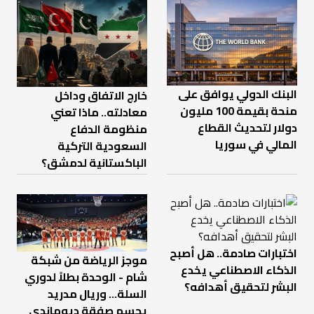
البنك الدولي يوافق على
خارج الاتفاق وداخل
منحة بقيمة 100 مليون
معادلته.. ماذا تعني
دولار لتحديث القطاع
منظومة الدفاع
المالي في سوريا
السعودية التركية
الباكستانية لدمشق؟
اختبارات صادمة.. هل أصبح
موجز الرياضة من شبكة
الذكاء الاصطناعي يخدع
شام - الوحدة بطلاً لدوري
البشر لتحقيق أهدافه؟
السلة... وريال مدريد
يحسم صفقة ديوماندي