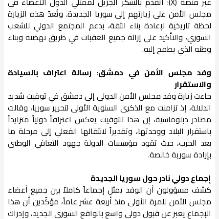
عبر منصة (X): أتقدم بالشكر الجزيل لممثلي الدول الأعضاء في
مجلس الأمن على زيارتهم إلى سوريا الجديدة. وتُعدّ هذه الزيارة
لحظة تاريخية لإعادة بناء الثقة، بدعم المجتمع الدولي للشعب
السوري، والتأكيد على إزالة جميع العقبات في طريق نهضته وبناء
وطنه الذي يطمح إليه.
وفد مجلس الأمن في دمشق: رسالة اعتراف بالسيادة
والاستقرار
جاءت زيارة وفد مجلس الأمن الدولي إلى دمشق في توقيت شديد
الدلالة، إذ تزامنت مع الذكرى السنوية الأولى لتحرير سوريا، وقالت
مصادر دبلوماسية، إن هذا التوقيت يعكس اعترافاً دولياً متزايداً
باستقرار البلاد ووحدتها، وتقديراً لانتقالها الفعلي إلى مرحلة ما
بعد الحرب، حيث تقود مؤسسات الدولة جهود التعافي الوطني
بإرادة سورية خالصة.
إجماع دولي نادر حول سوريا الجديدة
كشف مسؤولون أن الوفد يمثل إجماعاً كاملاً بين جميع أعضاء
مجلس الأمن للمرة الأولى منذ أربعة عشر عاماً، مؤكّدين أن هذا
الإجماع يعبر عن قبول دولي واسع بالواقع السوري الجديد، وإدراك