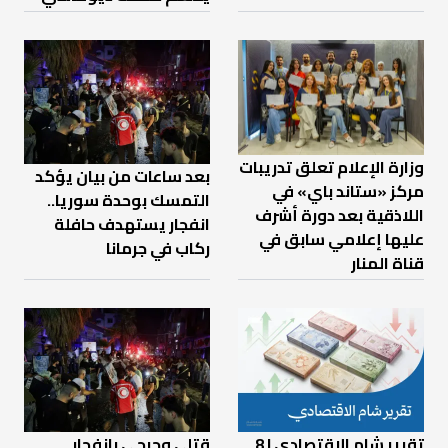
وزارة الإعلام تعلق تدريبات
بعد ساعات من بيان يؤكد
مركز «ستاند باي» في
التمسك بوحدة سوريا..
اللاذقية بعد دورة أشرف
انفجار يستهدف حافلة
عليها إعلامي سابق في
ركاب في جرمانا
قناة المنار
تقرير شام الاقتصادي | 8
قتلى وجرحى بانفجار