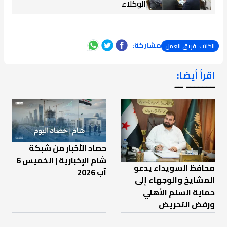
الوكلاء
مشاركة:
الكاتب: فريق العمل
اقرأ أيضاً:
ـــــــ ــ
حصاد الأخبار من شبكة
شام الإخبارية | الخميس 6
محافظ السويداء يدعو
آب 2026
المشايخ والوجهاء إلى
حماية السلم الأهلي
ورفض التحريض