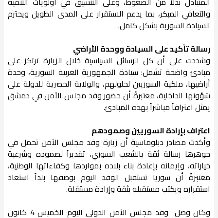
المتبادل بدلاً من الضغوط، وعلى التنسيق في أولويات التنمية
والتعافي المبكر، بما يدعم الاستقرار على المدى الطويل ويحترم
السيادة السورية بشكل كامل.
رسالة تأكيد على السيادة ووحدة الأراضي
وشددت على أن كل الرسائل السياسية خلال الزيارة ترتكز على
مبادئ واضحة تشمل: سيادة الجمهورية العربية السورية، وحدة
أراضيها، ملكية السوريين لحلولهم، والولاية الحصرية للدولة على
شؤونها الداخلية، معتبرةً أن حضور وفد مجلس الأمن في دمشق
يمثل اعترافاً مباشراً بهذه المبادئ.
اعتراف بإرادة السوريين وصمودهم
وأكدت مصادر دبلوماسية أن زيارة وفد مجلس الأمن تحمل في
جوهرها رسالة ثقة بالشعب السوري، تقديراً لصموده وشرعية
خياراته، وإيمانه بإعادة بناء بلاده بمواردها وكفاءاتها الوطنية،
معتبرةً أن سوريا تستقبل الوفد اليوم بوصفها بلداً استعاد
استقراره ويكتب مستقبله بثقة وإرادة مستقلة.
وكان وصل وفد مجلس الأمن الدولي اليوم الخميس 4 كانون