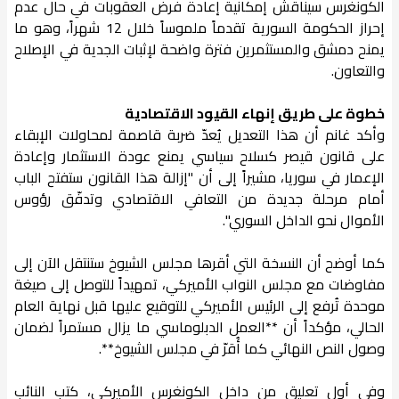
الكونغرس سيناقش إمكانية إعادة فرض العقوبات في حال عدم
إحراز الحكومة السورية تقدماً ملموساً خلال 12 شهراً، وهو ما
يمنح دمشق والمستثمرين فترة واضحة لإثبات الجدية في الإصلاح
والتعاون.
خطوة على طريق إنهاء القيود الاقتصادية
وأكد غانم أن هذا التعديل يُعدّ ضربة قاصمة لمحاولات الإبقاء
على قانون قيصر كسلاح سياسي يمنع عودة الاستثمار وإعادة
الإعمار في سوريا، مشيراً إلى أن "إزالة هذا القانون ستفتح الباب
أمام مرحلة جديدة من التعافي الاقتصادي وتدفّق رؤوس
الأموال نحو الداخل السوري".
كما أوضح أن النسخة التي أقرها مجلس الشيوخ ستنتقل الآن إلى
مفاوضات مع مجلس النواب الأميركي، تمهيداً للتوصل إلى صيغة
موحدة تُرفع إلى الرئيس الأميركي للتوقيع عليها قبل نهاية العام
الحالي، مؤكداً أن **العمل الدبلوماسي ما يزال مستمراً لضمان
وصول النص النهائي كما أُقرّ في مجلس الشيوخ**.
وفي أول تعليق من داخل الكونغرس الأميركي، كتب النائب