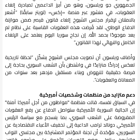
الجمهوري جو ويلسون، وهو من أبرز الداعمين لمبادرة إلغاء
العقوبات، في منشور عبر منصة «إكس» (تويتر سابقًا) “أشعر
بالامتنان لإقرار مجلس الشيوخ إلغاء قانون قيصر ضمن موازنة
الدفاع الوطني. لقد فُرضت هذه العقوبات القاسية على نظام لم
يعد موجودًا بحمد الله. إن نجاح سوريا اليوم يعتمد على الإلغاء
الكامل والنهائي لهذا القانون.”
وأضاف ويلسون أن تصويت مجلس الشيوخ يشكّل “لحظة تاريخية
تعكس إدراكًا متزايدًا في واشنطن بأن الشعب السوري بحاجة إلى
فرصة حقيقية للنهوض وبناء مستقبل مزدهر بعد سنوات من
المعاناة والعقوبات”.
دعم متزايد من منظمات وشخصيات أميركية
في السياق نفسه، قالت منظمة "مواطنون من أجل أميركا آمنة"
إن الجالية السورية الأميركية ستواصل الدفاع عن رفع العقوبات
المفروضة على الشعب السوري، بما ينسجم مع سياسة الرئيس
الأميركي دونالد ترامب الداعية إلى تخفيف الأعباء الاقتصادية عن
السوريين، مؤكدة أن لجنة المؤتمر المشتركة بين مجلسي النواب
والشيوخ ستتولى وضع اللمسات الأخيرة على مشروع قانون