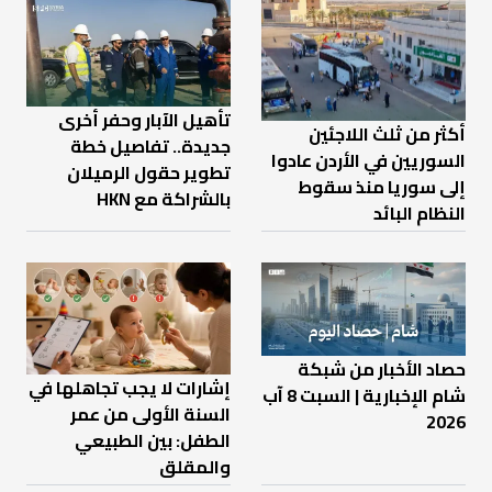
تأهيل الآبار وحفر أخرى
أكثر من ثلث اللاجئين
جديدة.. تفاصيل خطة
السوريين في الأردن عادوا
تطوير حقول الرميلان
إلى سوريا منذ سقوط
بالشراكة مع HKN
النظام البائد
حصاد الأخبار من شبكة
إشارات لا يجب تجاهلها في
شام الإخبارية | السبت 8 آب
السنة الأولى من عمر
2026
الطفل: بين الطبيعي
والمقلق