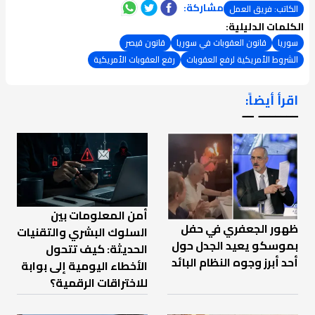
مشاركة:
الكاتب: فريق العمل
الكلمات الدليلية:
سوريا
قانون العقوبات في سوريا
قانون قيصر
الشروط الأمريكية لرفع العقوبات
رفع العقوبات الأمريكية
اقرأ أيضاً:
ـــــــ ــ
أمن المعلومات بين
ظهور الجعفري في حفل
السلوك البشري والتقنيات
بموسكو يعيد الجدل حول
الحديثة: كيف تتحول
أحد أبرز وجوه النظام البائد
الأخطاء اليومية إلى بوابة
للاختراقات الرقمية؟