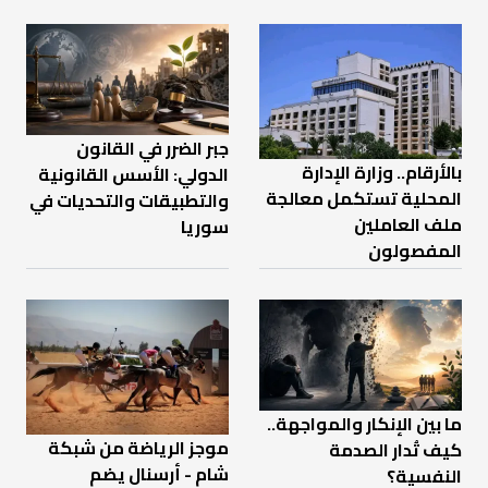
جبر الضرر في القانون
بالأرقام.. وزارة الإدارة
الدولي: الأسس القانونية
المحلية تستكمل معالجة
والتطبيقات والتحديات في
ملف العاملين
سوريا
المفصولون
ما بين الإنكار والمواجهة..
موجز الرياضة من شبكة
كيف تُدار الصدمة
شام - أرسنال يضم
النفسية؟