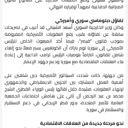
الميزانية الدفاعية تمهيداً لإقراره النهائي.
تفاؤل دبلوماسي سوري وأميركي
وكان وزير الخارجية السوري أسعد الشيباني قد أعرب في تصريحات
سابقة عن تفاؤله بقرب رفع العقوبات الأميركية المفروضة
بموجب قانون "قيصر"، فيما أكد المبعوث الخاص للرئيس
الأميركي إلى سوريا توم باراك أن الكونغرس يسير فعلاً نحو إلغاء
شامل للقانون، التزاماً بتوصيات الرئيس ترامب الداعية إلى إعادة
بناء العلاقات الاقتصادية مع سوريا ودعم جهود الإعمار.
من جهتها، كانت شددت السيناتور الأميركية جين شاهين على
أهمية العمل المشترك بين الحزبين الديمقراطي والجمهوري
لإنهاء العقوبات، مشيدة خلال لقائها رئيس الوزراء القطري الشيخ
محمد بن عبد الرحمن آل ثاني على هامش اجتماعات الجمعية
العامة للأمم المتحدة، بدور قطر الإيجابي في دعم الاستقرار
والاستثمار في سوريا.
نحو مرحلة جديدة من العلاقات الاقتصادية