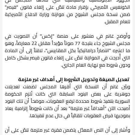
الكونغرس الأميركي بإقرار مادة تنصّ على إلغاء قانون "قيصر"
ضمن نسخة مجلس الشيوخ من موازنة وزارة الدفاع الأميركية
للعام المقبل.
وأوضح غانم في منشور على منصة "إكس" أن التصويت في
مجلس الشيوخ جاء بنتيجة 77 صوتاً مؤيداً مقابل 22 معارضاً، وهو
ما اعتبره "انتصاراً دراماتيكياً بكل المقاييس"، لافتاً إلى أن المادة
التي أُدرجت في الموازنة تنصّ على إلغاء قانون قيصر بشكل كامل
ودون شروط مع نهاية العام الجاري.
تعديل الصيغة وتحويل الشروط إلى أهداف غير ملزمة
وبيّن غانم أن النسخة التي أقرها المجلس تضمنت تعديلات
جوهرية على بعض البنود السابقة التي كانت تُلزم الحكومة
السورية بتنفيذ شروط محددة لرفع العقوبات، موضحاً أن تلك البنود
أصبحت الآن "أهدافاً غير ملزمة" بعد أن كانت شروطاً إلزامية يعاد
بموجبها فرض العقوبات تلقائياً في حال عدم تنفيذها.
وأشار إلى أن النص المعدّل يتضمن فقرة غير ملزمة تنصّ على أن