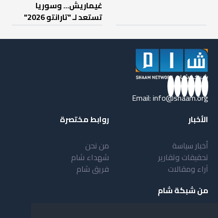
غيماريش... وسوريا
تستعد لـ "تارانتو 2026"
Email:
info@shaam.org
الأخبار
روابط مختصرة
أخبار سياسة
من نحن
تحقيقات وتقارير
شهداء شام
آراء ومقالات
فريق شام
من شبكة شام
أهداف شبكة شام
بنية شبكة شام