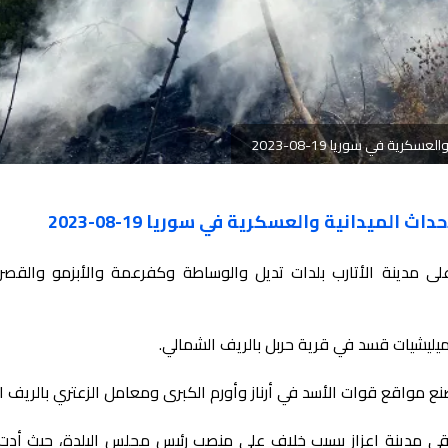
رية في سوريا 19-08-2023
الميدانية والعسكرية في سوريا 19-08-2023
دينة الأتارب بلدات تديل والوساطة وكفرعمة والأبزمو والقصر 
يليشيات قسد في قرية حربل بالريف الشمالي.
ع مواقع قوات الأسد في أرناز وأورم الكبرى ومعامل الزعتري بالريف ال
رقي مدينة اعزاز بسبب خلاف على منصب رئيس مجلس البلدة، حيث أدت