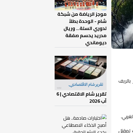
موجز الرياضة من شبكة
شام - الوحدة بطلاً
لدوري السلة... وريال
مدريد يحسم صفقة
ديوماندي
بالريف
تقرير شام الاقتصادي | 6
آب 2026
غربي.
 لمقتل