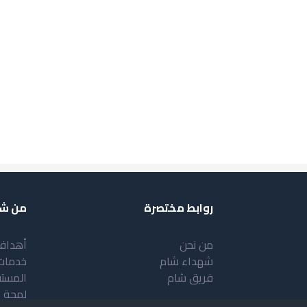
روابط مختصرة
من شب
من نحن
أهداف
شهداء شام
خدمات
فريق شام
المست
لمحة 