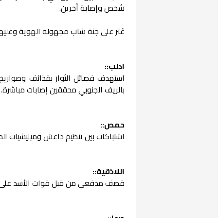
شخص وإصابة أخرين.
عُثر على جثة شاب مجهولة الهوية وعليه
ادلب::
استهدف فصائل الثوار بقذائف وصواريخ
بالريف الجنوبي محققين إصابات مباشرة.
حمص::
اشتباكات بين تنظيم داعش وميليشيات الدف
اللاذقية::
قصف مدفعي من قبل قوات الأسد على مح
درعا::