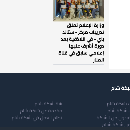
وزارة الإعلام تعلق
تدريبات مركز «ستاند
باي» في اللاذقية بعد
دورة أشرف عليها
إعلامي سابق في قناة
المنار
كة شام
 شبكة شام
بنية شبكة شام
 شبكة شام
مقدمة عن شبكة شام
فيدون من الشبكة
نظام العمل في شبكة شام
عن شبكة شبام