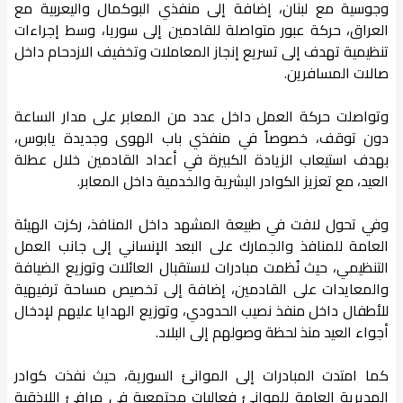
وجوسية مع لبنان، إضافة إلى منفذي البوكمال واليعربية مع
العراق، حركة عبور متواصلة للقادمين إلى سوريا، وسط إجراءات
تنظيمية تهدف إلى تسريع إنجاز المعاملات وتخفيف الازدحام داخل
صالات المسافرين.
وتواصلت حركة العمل داخل عدد من المعابر على مدار الساعة
دون توقف، خصوصاً في منفذي باب الهوى وجديدة يابوس،
بهدف استيعاب الزيادة الكبيرة في أعداد القادمين خلال عطلة
العيد، مع تعزيز الكوادر البشرية والخدمية داخل المعابر.
وفي تحول لافت في طبيعة المشهد داخل المنافذ، ركزت الهيئة
العامة للمنافذ والجمارك على البعد الإنساني إلى جانب العمل
التنظيمي، حيث نُظمت مبادرات لاستقبال العائلات وتوزيع الضيافة
والمعايدات على القادمين، إضافة إلى تخصيص مساحة ترفيهية
للأطفال داخل منفذ نصيب الحدودي، وتوزيع الهدايا عليهم لإدخال
أجواء العيد منذ لحظة وصولهم إلى البلاد.
كما امتدت المبادرات إلى الموانئ السورية، حيث نفذت كوادر
المديرية العامة للموانئ فعاليات مجتمعية في مرافئ اللاذقية