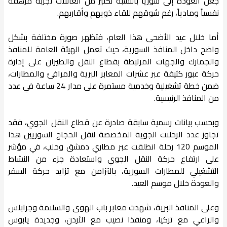
جعل العودة إلى سوريا بالنسبة لكثير من العائلات تجربة مرهقة
نفسياً ومادياً، رغم شوقهم للقاء ذويهم وأقاربهم.
أما خلال عيد الأضحى هذا العام، فتظهر صورة مختلفة بشكل
واضح داخل المنافذ السورية، حيث تعمل الهيئة العامة للمنافذ
والجمارك والجهات المرتبطة بقطاع النقل والطيران على إدارة
حركة عبور كثيفة عبر عشرات المعابر البرية والمرافئ والمطارات،
ضمن خطة تشغيلية وخدمية مستمرة على مدار 24 ساعة في عدد
من المنافذ الرئيسية.
وبحسب بيانات رسمية سابقة صادرة عن قطاع النقل الجوي، فقد
تجاوز عدد الرحلات الجوية المخصصة لنقل الحجاج السوريين هذا
الموسم 120 رحلة انطلقت عبر مطاري دمشق وحلب، في مؤشر
على ارتفاع حركة النقل الجوي واستعادة جزء من النشاط
التشغيلي للمطارات السورية، بالتزامن مع تزايد حركة السفر
والعودة خلال موسم العيد.
وعلى المنافذ البرية، شهدت معابر باب الهوى والسلامة وجرابلس
والراعي مع تركيا، ومنفذا نصيب مع الأردن، وجديدة يابوس