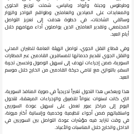
وطرطوس وجبلة وأرواد وبانياس، شملت توزيع الحلوى
والمعايدات على الصيادين والعاملين وطواقم البواخر والزوار
وسائقي الشاحنات، في خطوة هدفت إلى تعزيز التواصل
المجتمعي وتقدير العاملين الذين يواصلون أداء مهامهم خلال
أيام العيد.
وفي قطاع النقل الجوي، تواصل الهيئة العامة للطيران المدني
والنقل الجوي تقديم خدماتها للمسافرين القادمين عبر المطارات
السورية، ضمن إجراءات تهدف إلى تسهيل الوصول وتحسين تجربة
السفر، بالتوازي مع تنامي حركة القادمين من الخارج خلال موسم
العيد.
هذا ويعكس هذا التحول تغيراً تدريجياً في صورة المنافذ السورية،
التي كانت لسنوات عنواناً للتضييق والإجراءات المرهقة، لتتحول
اليوم إلى مراكز عبور تعمل على تسهيل عودة السوريين
واستقبالهم ضمن أجواء تنظيمية وخدمية وإنسانية أكثر مرونة،
في وقت تتزايد فيه مؤشرات عودة التواصل بين السوريين في
الداخل والخارج خلال المناسبات والأعياد.