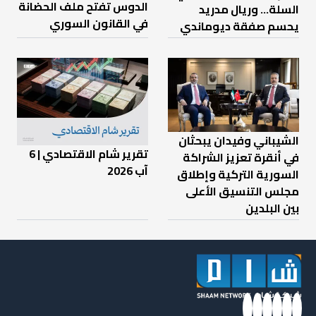
الدوس تفتح ملف الحضانة
السلة... وريال مدريد
في القانون السوري
يحسم صفقة ديوماندي
الشيباني وفيدان يبحثان
تقرير شام الاقتصادي | 6
في أنقرة تعزيز الشراكة
آب 2026
السورية التركية وإطلاق
مجلس التنسيق الأعلى
بين البلدين