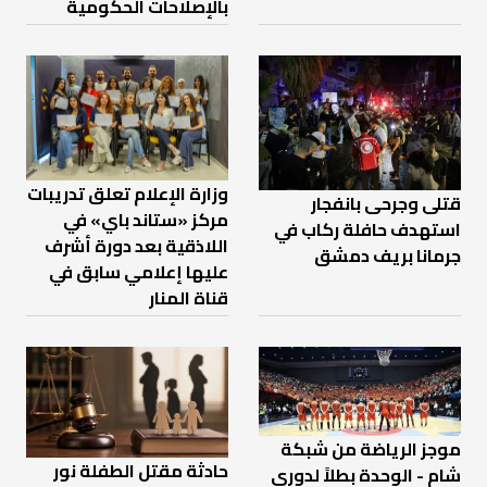
بالإصلاحات الحكومية
وزارة الإعلام تعلق تدريبات
قتلى وجرحى بانفجار
مركز «ستاند باي» في
استهدف حافلة ركاب في
اللاذقية بعد دورة أشرف
جرمانا بريف دمشق
عليها إعلامي سابق في
قناة المنار
موجز الرياضة من شبكة
حادثة مقتل الطفلة نور
شام - الوحدة بطلاً لدوري