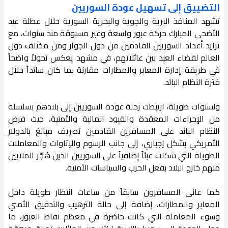
التضييق إلى تسهيل عودة السوريين
تشهد المنافذ البرية والجوية والبحرية السورية خلال عطلة عيد
الأضحى المبارك حركة عبور واسعة وغير مسبوقة منذ سنوات، مع
تزايد أعداد السوريين القادمين من دول الجوار ومن مختلف دول
العالم لقضاء العيد بين عائلاتهم، في مشهد يعكس تحولاً واضحاً
في طريقة إدارة المعابر والمطارات مقارنة بما كان سائداً خلال
فترة النظام البائد.
ولسنوات طويلة، ارتبطت رحلة عودة السوريين إلى بلادهم بسلسلة
من الإجراءات المعقدة والقيود المالية والأمنية، حيث فرض
النظام البائد على المسافرين القادمين تصريف مبالغ بالدولار
الأمريكي بشكل إجباري، إلى جانب الرسوم والإتاوات والمعاملات
الطويلة التي شكلت عبئاً إضافياً على السوريين الذين هُجّر الملايين
منهم خارج البلاد بفعل الحرب والسياسات الأمنية.
كما عانى المسافرون سابقاً من ساعات انتظار طويلة داخل
المعابر والمطارات، إضافة إلى حالة الترهيب والتدقيق الأمني
وسوء المعاملة التي كانت حاضرة في معظم نقاط العبور، ما