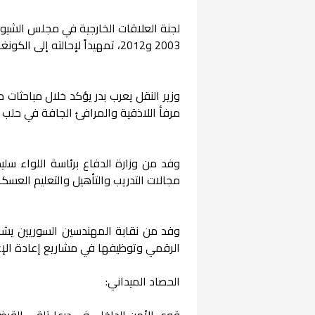
لجنة العلاقات الخارجية في مجلس الشيوخ
2003 و2012، تمهيداً لإحالته إلى الكونغرس لاستكمال إجراءات إقراره.
وزير النقل يعرب بدر يؤكد خلال مباحثات 
مرفأ اللاذقية والمرافئ الجافة في ح
وفد من وزارة الدفاع برئاسة اللواء سليم
مجالات التدريب والتأهيل والتعليم العسكر
الرقمي وتوظيفها في مشاريع إعادة الإعما
الحصاد الميداني:
قوى الأمن الداخلي في درعا تلقي القبض 