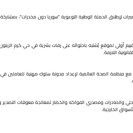
حضيرات لإطلاق الحملة الوطنية التوعوية "سوريا دون مخدرات"، بمشارك
قييم أولي لموقع يُشتبه باحتوائه على رفات بشرية في حي كرم الزيتون
انونية اللازمة.
ع منظمة الصحة العالمية لإعداد مدونة سلوك مهنية للعاملين في 
المحلي والصادرات ومصدري الفواكه والخضار لمعالجة معوقات التصدير 
أسواق الخارجية.