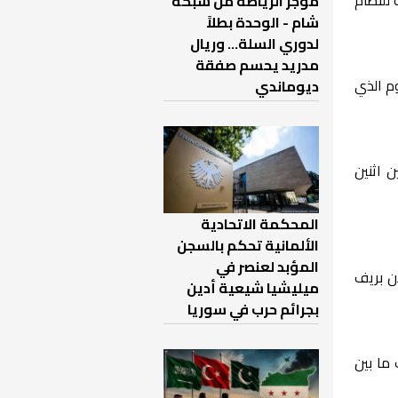
موجز الرياضة من شبكة
شام - الوحدة بطلاً
لدوري السلة... وريال
مدريد يحسم صفقة
م الذي
ديوماندي
يين اثنين
المحكمة الاتحادية
الألمانية تحكم بالسجن
المؤبد لعنصر في
ن بريف
ميليشيا شيعية أدين
بجرائم حرب في سوريا
ما بين