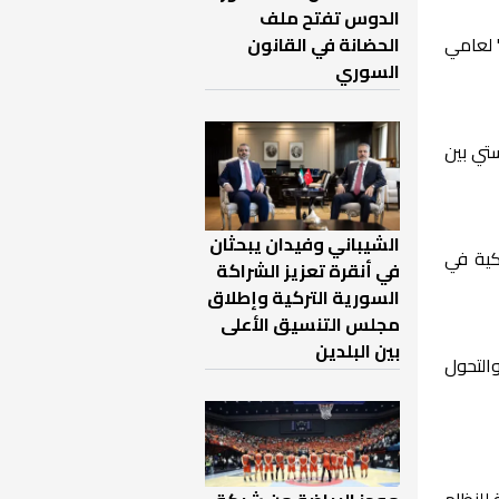
الدوس تفتح ملف
 لعامي
الحضانة في القانون
السوري
ستي بين
الشيباني وفيدان يبحثان
ركية في
في أنقرة تعزيز الشراكة
السورية التركية وإطلاق
مجلس التنسيق الأعلى
بين البلدين
يات البناء والتحول
 للنظام