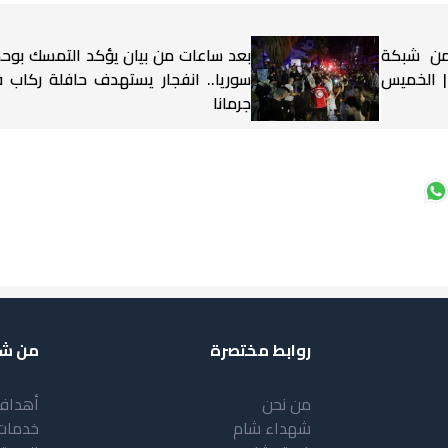
 من شبكة
بعد ساعات من بيان يؤكد التمسك بوح
 | الخميس
سوريا.. انفجار يستهدف حافلة ركاب 
جرمانا
روابط مختصرة
من شب
من نحن
أهداف
شهداء شام
خدمات