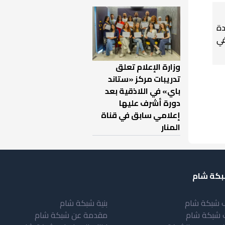
دة
في
وزارة الإعلام تعلق
تدريبات مركز «ستاند
باي» في اللاذقية بعد
دورة أشرف عليها
إعلامي سابق في قناة
المنار
كة شام
 شبكة شام
بنية شبكة شام
 شبكة شام
مقدمة عن شبكة شام