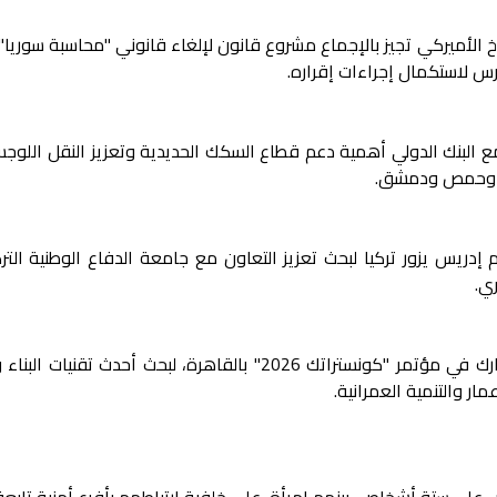
 الأميركي تجيز بالإجماع مشروع قانون لإلغاء قانوني "محاسبة سوريا"
مع البنك الدولي أهمية دعم قطاع السكك الحديدية وتعزيز النقل اللوج
لب وحمص ودمشق.
 إدريس يزور تركيا لبحث تعزيز التعاون مع جامعة الدفاع الوطنية الت
ي.
وفد من نقابة المهندسين السوريين يشارك في مؤتمر "كونستراتك 2026" بالقاهرة، لبحث أحدث تقن
ر والتنمية العمرانية.
على ستة أشخاص، بينهم امرأة، على خلفية ارتباطهم بأفرع أمنية تابعة