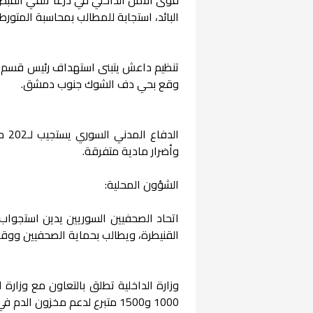
البائد، استجابة للمطالب بمحاسبة المتورط
تنظيم داعش يتبنى استهداف رئيس قسم ال
وقع بحي دف الشوك جنوب دمشق.
الد
وأضرار مادية متفرقة.
الشؤون المحلية:
اتحاد الصحفيين السوريين يدين استجواب
القنيطرة، ويطالب بحماية الصحفيين ووق
وزارة الداخلية تطلق بالتعاون مع وزارة
1000 و1500 متبرع لدعم مخزون الدم في المشافي.