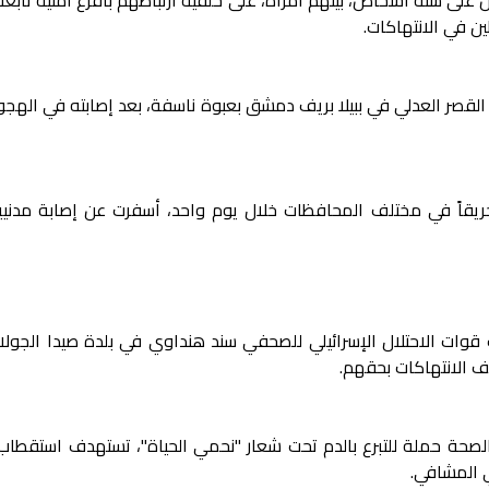
ين في الانتهاكات.
قصر العدلي في ببيلا بريف دمشق بعبوة ناسفة، بعد إصابته في الهجو
فاع المدني السوري يستجيب لـ202 حريقاً في مختلف المحافظات خلال يوم واحد، أسفرت عن إصابة مدن
 قوات الاحتلال الإسرائيلي للصحفي سند هنداوي في بلدة صيدا الجولا
ف الانتهاكات بحقهم.
 الصحة حملة للتبرع بالدم تحت شعار "نحمي الحياة"، تستهدف استقطاب 