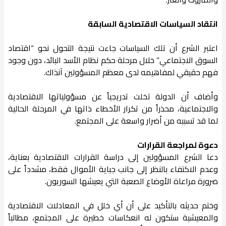
انتقاد السياسات الاقتصادية السابقة
اعتبر الشرع أن تلك السياسات جاءت نتيجة التحول نحو “اقتصاد
السوق الاجتماعي” خلال مرحلة حكم نظام الأسد البائد، دون وجود
فهم حقيقي لمفاهيمه لدى معظم المسؤولين آنذاك.
وأضاف أن الدولة تخلت تدريجياً عن مسؤولياتها الاقتصادية
والاجتماعية، محذراً من تكرار الأخطاء ذاتها في المرحلة الحالية
لما قد تسببه من أضرار واسعة على المجتمع.
دعوة لمراجعة القرارات
دعا الشرع المسؤولين إلى دراسة القرارات الاقتصادية بعناية،
وعدم الاكتفاء بالنظر إلى جانب جباية الأموال فقط، مشدداً على
ضرورة مراعاة الأوضاع الصعبة التي يعيشها السوريون.
وختم حديثه بالتأكيد على أن أي خلل في المعادلات الاقتصادية
والمعيشية ستكون له انعكاسات خطيرة على المجتمع، مطالباً