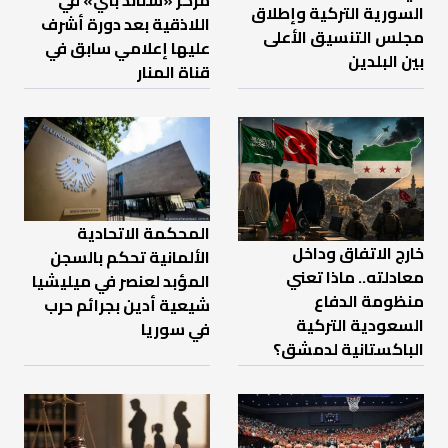
السورية التركية وإطلاق
اللاذقية بعد دورة أشرف
مجلس التنسيق الأعلى
عليها إعلامي سابق في
بين البلدين
قناة المنار
المحكمة الاتحادية
خارج الاتفاق وداخل
الألمانية تحكم بالسجن
معادلته.. ماذا تعني
المؤبد لعنصر في ميليشيا
منظومة الدفاع
شيعية أدين بجرائم حرب
السعودية التركية
في سوريا
الباكستانية لدمشق؟