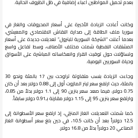
بعدم تحميل المواطنين أعباء إضافية في ظل الظروف الحالية.
وكانت أعادت الزيادة الأخيرة على أسعار المحروقات والغاز في
سوريا ملف الطاقة إلى صدارة النقاش الاقتصادي والمعيشي،
بعدما أعلنت “الشركة السورية للبترول” تعديلات جديدة على أسعار
المشتقات النفطية شملت مختلف الأصناف، وسط تفاعل واسع
وتساؤلات حول توقيت القرار وانعكاساته المباشرة على الأسواق
وحياة السوريين اليومية.
وجاءت الزيادة بنسب متفاوتة تراوحت بين 17 بالمئة ونحو 30
بالمئة، حيث ارتفع سعر ليتر المازوت أول إلى 0.88 دولار بعد أن كان
0.75 دولار، فيما صعد سعر بنزين 90 إلى 1.1 دولار بدلاً من 0.85،
وارتفع سعر بنزين 95 إلى 1.15 دولار مقارنة بـ0.91 دولار سابقاً.
كما شملت التعديلات الغاز المنزلي، إذ ارتفع سعر الأسطوانة إلى
12.5 دولاراً بعد أن كانت 10.5، في حين بلغ سعر أسطوانة الغاز
الصناعي 20 دولاراً بدلاً من 16.8 دولار.