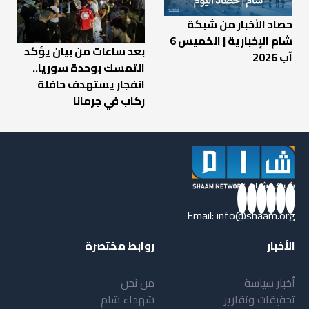
حصاد الأخبار من شبكة
شام الإخبارية | الخميس 6
بعد ساعات من بيان يؤكد
آب 2026
التمسك بوحدة سوريا..
انفجار يستهدف حافلة
ركاب في جرمانا
Email:
info@shaam.org
الأخبار
روابط مختصرة
أخبار سياسة
من نحن
تحقيقات وتقارير
شهداء شام