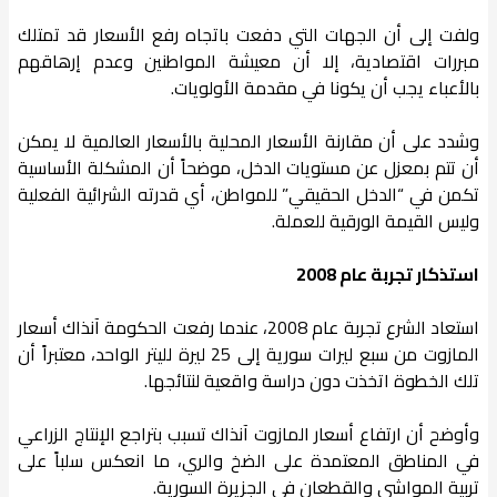
ولفت إلى أن الجهات التي دفعت باتجاه رفع الأسعار قد تمتلك
مبررات اقتصادية، إلا أن معيشة المواطنين وعدم إرهاقهم
بالأعباء يجب أن يكونا في مقدمة الأولويات.
وشدد على أن مقارنة الأسعار المحلية بالأسعار العالمية لا يمكن
أن تتم بمعزل عن مستويات الدخل، موضحاً أن المشكلة الأساسية
تكمن في “الدخل الحقيقي” للمواطن، أي قدرته الشرائية الفعلية
وليس القيمة الورقية للعملة.
استذكار تجربة عام 2008
استعاد الشرع تجربة عام 2008، عندما رفعت الحكومة آنذاك أسعار
المازوت من سبع ليرات سورية إلى 25 ليرة لليتر الواحد، معتبراً أن
تلك الخطوة اتخذت دون دراسة واقعية لنتائجها.
وأوضح أن ارتفاع أسعار المازوت آنذاك تسبب بتراجع الإنتاج الزراعي
في المناطق المعتمدة على الضخ والري، ما انعكس سلباً على
تربية المواشي والقطعان في الجزيرة السورية.