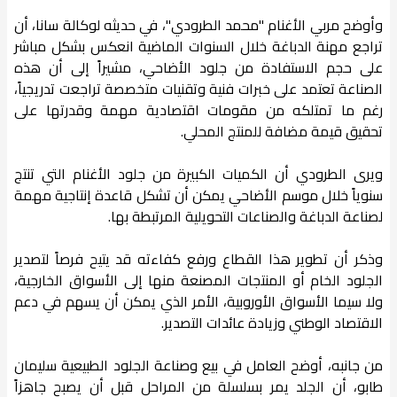
وأوضح مربي الأغنام "محمد الطرودي"، في حديثه لوكالة سانا، أن
تراجع مهنة الدباغة خلال السنوات الماضية انعكس بشكل مباشر
على حجم الاستفادة من جلود الأضاحي، مشيراً إلى أن هذه
الصناعة تعتمد على خبرات فنية وتقنيات متخصصة تراجعت تدريجياً،
رغم ما تمتلكه من مقومات اقتصادية مهمة وقدرتها على
تحقيق قيمة مضافة للمنتج المحلي.
ويرى الطرودي أن الكميات الكبيرة من جلود الأغنام التي تنتج
سنوياً خلال موسم الأضاحي يمكن أن تشكل قاعدة إنتاجية مهمة
لصناعة الدباغة والصناعات التحويلية المرتبطة بها.
وذكر أن تطوير هذا القطاع ورفع كفاءته قد يتيح فرصاً لتصدير
الجلود الخام أو المنتجات المصنعة منها إلى الأسواق الخارجية،
ولا سيما الأسواق الأوروبية، الأمر الذي يمكن أن يسهم في دعم
الاقتصاد الوطني وزيادة عائدات التصدير.
من جانبه، أوضح العامل في بيع وصناعة الجلود الطبيعية سليمان
طابو، أن الجلد يمر بسلسلة من المراحل قبل أن يصبح جاهزاً