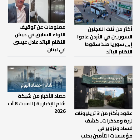
معلومات عن توقيف
أكثر من ثلث اللاجئين
اللواء السابق في جيش
السوريين في الأردن عادوا
النظام البائد عادل عيسى
إلى سوريا منذ سقوط
في لبنان
النظام البائد
حصاد الأخبار من شبكة
شام الإخبارية | السبت 8 آب
2026
عقود بأكثر من 3 تريليونات
ليرة ومذكرات.. كشف
فساد وتزوير في
مؤسسات التأمين بحلب