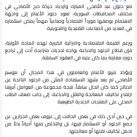
مع حلول عيد الأضحى المبارك وازدياد حركة ذبح الأضاحي في
مختلف المحافظات السورية، تعود جلود الأغنام إلى واجهة
الاهتمام بوصفها مورداً اقتصادياً وصناعياً مهماً يمكن استثماره
في العديد من الصناعات التقليدية والتحويلية.
ورغم القيمة الاقتصادية والتراثية الكبيرة لهذه المادة الأولية،
فإن قطاع الجلود والدباغة يواجه تحديات متزايدة أدت إلى تراجع
دوره مقارنة بما كان عليه في العقود السابقة.
ويؤكد مربو الأغنام والعاملون في هذا المجال أن موسم
الأضاحي لم يعد يشهد الاستفادة المثلى من الجلود الناتجة عن
الذبائح كما كان الحال سابقاً، نتيجة مجموعة من العوامل أبرزها
ارتفاع تكاليف المعالجة والنقل والدباغة، إلى جانب ضعف الطلب
المحلي على المنتجات الجلدية الطبيعية.
في حين أدى ذلك في بعض الحالات إلى عزوف بعض الجزارين عن
جمع الجلود أو الاستثمار فيها، بل والتخلص منها أحياناً بدلاً من
تحمل تكاليف نقلها أو معالجتها.