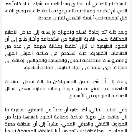
للاستخدام الصناعي أو التجاري وتبدأ العملية بشراء الجلد خاماً بعد
الذبح، ثم تنظيفه ومعالجته بالملح بهدف الحفاظ عليه ومنع تلفه،
قبل تجفيفه تحت أشعة الشمس لفترات محددة.
وبعد ذلك تتم إعادة غسله وتجهيزه وإرساله إلى مراحل التصنيع
المختلفة بحسب الغاية النهائية من استخدامه وأشار طابو إلى أن
الجلود الطبيعية لا تزال تحتفظ بمكانة مهمة في عدد من
الصناعات التقليدية، حيث تستخدم في صناعة الفرش العربي
والمفروشات المخصصة للمنازل والمساجد والمجالس، إضافة إلى
منتجات أخرى تعتمد على الجلد الطبيعي كمادة أساسية.
ولفت إلى أن شريحة من المستهلكين ما زالت تفضل المنتجات
الطبيعية لما تتمتع به من جودة ومتانة مقارنة ببعض البدائل
الصناعية المتوفرة في الأسواق.
وفي الجانب التراثي، أكد طابو أن عدداً من المناطق السورية ما
زال يحافظ على مهنة الدباغة وصناعة الجلود باعتبارها جزءاً من
الموروث الثقافي والحرفي المحلي، مشيراً إلى أن منطقة معرة
النعمان في محافظة إدلب تعد من أبرز المناطق المعروفة تاريخياً