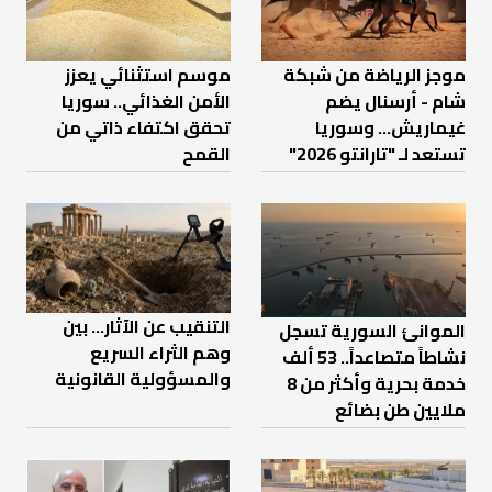
موجز الرياضة من شبكة
موسم استثنائي يعزز
شام - أرسنال يضم
الأمن الغذائي.. سوريا
غيماريش... وسوريا
تحقق اكتفاء ذاتي من
تستعد لـ "تارانتو 2026"
القمح
التنقيب عن الآثار… بين
الموانئ السورية تسجل
وهم الثراء السريع
نشاطاً متصاعداً.. 53 ألف
والمسؤولية القانونية
خدمة بحرية وأكثر من 8
ملايين طن بضائع