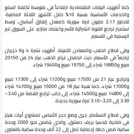
كما أظهرت البيانات الاقتصادية ارتفاعاً في متوسط تكلفة السلع
والخدمات الأساسية بنسبة 10% خلال الأشهر الثلاثة الماضية،
لتتجاوز 2.17 مليون ليرة سورية كمعدل إنفاق أساسي، وسط
استمرار تراجع القوة الشرائية للأسر واعتماد متزايد على السوق غير
الرسمية في التسعير.
وفي قطاع الذهب والمعادن الثمينة، أظهرت نشرتا 4 و6 حزيران
تراجعاً في الأسعار، حيث انخفض غرام الذهب عيار 24 من 20150
مبيع و19850 شراء إلى 19750 مبيع و19450 شراء.
وتراجع عيار 21 من 17500 مبيع و17200 شراء إلى 17300 مبيع
و17000 شراء، كما هبط عيار 18 من 15000 مبيع و14700 شراء
إلى 14800 مبيع و14500 شراء، إلى جانب تراجع الفضة من 3.40–
3.30 إلى 3.20–3.10 ليرة سورية جديدة.
وفي قطاع الاستثمار، جرى وضع حجر الأساس لمشروع أبيات هيلز
في ضاحية قدسيا بريف دمشق، والذي يتضمن نحو 2000 وحدة
سكنية ضمن خطة إجمالية تصل إلى 22 ألف وحدة سكنية بالتعاون