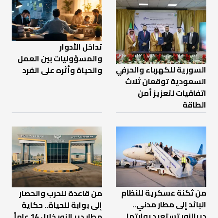
تداخل الأدوار
والمسؤوليات بين العمل
السورية للكهرباء والحرفي
والحياة وأثره على الفرد
السعودية توقعان ثلاث
اتفاقيات لتعزيز أمن
الطاقة
من ثكنة عسكرية للنظام
من قاعدة للحرب والحصار
البائد إلى مطار مدني..
إلى بوابة للحياة.. حكاية
ديرالزور تستعيد بوابتها
مطار دير الزور خلال 14 عاماً