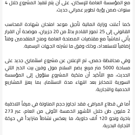
مع المؤسسة العامة للإسكان، على أن يتم تنفيذ المشروع خلال 4
سنوات ضمن رؤية تطوير عمراني حديث.
كما أعلنت وزارة المالية تأجيل موعد امتحان شهادة المحاسب
القانوني إلى 25 تموز القادم بدلاً من 20 حزيران، موضحة أن القرار
يأتي تماشياً مع مقتضيات المصلحة العامة ومنح المتقدمين وقتاً
إضافياً للاستعداد، وذلك وفق ما نشرته الجهات الرسمية.
وفي محافظة حمص، تم الإعلان عن مشروع استثماري جديد على
مساحة 5000 متر مربع يضم السلام مول وفرن بيت الخبز الآلي
الحديث، مع التأكيد أن ملكية المشروع ستؤول إلى المؤسسة
السورية للمخابز بعد انتهاء مدة الاستثمار، بما يعزز المشاريع
الخدمية والتجارية.
أما في قطاع المرافئ، فقد تجاوز حجم المناولة في مرفأ اللاذقية
2 مليون طن خلال الأشهر الخمسة الأولى من العام، عبر 273
باخرة ونحو 120 ألف حاوية، ما يعكس نشاطاً متزايداً في حركة
التجارة البحرية.