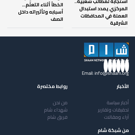
استجابة لمطالب شعبية..
الخطأ أثناء التعلّم…
المركزي يمدد استبدال
أسبابه وتأثيراته داخل
العملة في المحافظات
الصف
الشرقية
Email:
info@shaam.org
الأخبار
روابط مختصرة
أخبار سياسة
من نحن
تحقيقات وتقارير
شهداء شام
آراء ومقالات
فريق شام
من شبكة شام