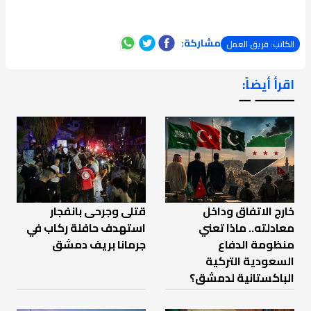
مشاركة:
الكاتب: فريق العمل
اقرأ أيضاً:
ـــــــ ــ
خارج الاتفاق وداخل
قتلى وجرحى بانفجار
معادلته.. ماذا تعني
استهدف حافلة ركاب في
منظومة الدفاع
جرمانا بريف دمشق
السعودية التركية
الباكستانية لدمشق؟