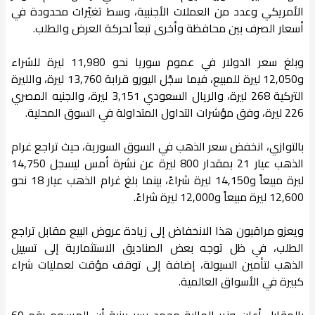
الأمريكي وعدد من العملات الأجنبية، وسط تغيّرات محدودة في
أسعار الصرف بين محافظة وأخرى تبعاً لحركة العرض والطلب.
وبلغ سعر الدولار في عموم سوريا نحو 11,980 ليرة للشراء
و12,050 ليرة للمبيع، فيما سجّل اليورو قرابة 13,760 ليرة، والليرة
التركية 268 ليرة، والريال السعودي 3,151 ليرة، والجنيه المصري
226 ليرة، وفق مؤشرات التداول المتداولة في السوق المحلية.
بالتوازي، انخفض سعر الذهب في السوق السورية، حيث تراجع غرام
الذهب عيار 21 بمقدار 800 ليرة عن نشرة أمس ليسجل 14,750
ليرة مبيعاً و14,150 ليرة شراءً، بينما بلغ غرام الذهب عيار 18 نحو
12,600 ليرة مبيعاً و12,000 ليرة شراءً.
ويعزو مراقبون هذا الانخفاض إلى زيادة عروض البيع مقابل تراجع
الطلب، في ظل توجه بعض الصناديق الاستثمارية إلى تسييل
الذهب لتأمين السيولة، إضافة إلى توقف مؤقت لعمليات شراء
كبيرة في الأسواق العالمية.
بالمقابل أعلن وزير المالية محمد يسر برنية أن المرسوم رقم 69