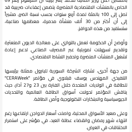
الخاص بالمنشآت الاقتصادية المتضررة يتضمن إعفاءات ضريبية قد
تصل إلى 100 بالمئة لمدة أربع سنوات بحسب نسبة الضرر، مشيراً
إلى أن أكثر من 30 ألف منشأة مدمرة، معظمها صناعية،
ستستفيد من هذه الحوافز.
وأوضح أن الحكومة تعمل بالتوازي على معالجة الديون المتعثرة
وتقديم تسهيلات تمويلية عبر المصرف الصناعي لدعم إعادة
تشغيل المنشآت المتضررة وتحفيز النشاط الاقتصادي.
من جهة أخرى، تشارك الشركة السورية للبترول ممثلة برئيسها
التنفيذي المهندس يوسف قبلاوي في مؤتمر "CERAWeek"
للطاقة في الولايات المتحدة خلال الفترة بين 23 و27 آذار، حيث
يناقش المؤتمر تحولات أسواق الطاقة العالمية والتحديات
الجيوسياسية والابتكارات التكنولوجية وأمن الطاقة.
وعلى صعيد الأسواق المحلية، واصلت أسعار الدواجن ارتفاعها رغم
انتهاء شهر رمضان وانقضاء عطلة العيد، في مؤشر على استمرار
الاختناقات في العرض.