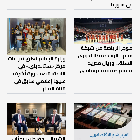
في سوريا
موجز الرياضة من شبكة
شام - الوحدة بطلاً لدوري
وزارة الإعلام تعلق تدريبات
السلة... وريال مدريد
مركز «ستاند باي» في
يحسم صفقة ديوماندي
اللاذقية بعد دورة أشرف
عليها إعلامي سابق في
قناة المنار
الشيباني وفيدان يبحثان