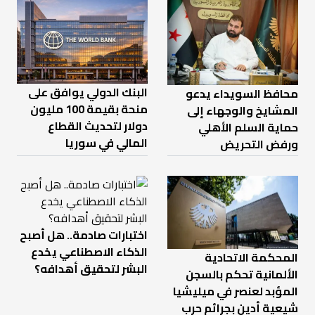
البنك الدولي يوافق على
محافظ السويداء يدعو
منحة بقيمة 100 مليون
المشايخ والوجهاء إلى
دولار لتحديث القطاع
حماية السلم الأهلي
المالي في سوريا
ورفض التحريض
اختبارات صادمة.. هل أصبح
الذكاء الاصطناعي يخدع
المحكمة الاتحادية
البشر لتحقيق أهدافه؟
الألمانية تحكم بالسجن
المؤبد لعنصر في ميليشيا
شيعية أدين بجرائم حرب