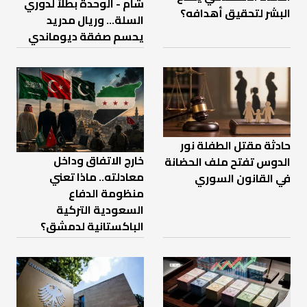
شام - الوحدة بطلاً لدوري
البشر لتحقيق أهدافه؟
السلة... وريال مدريد
يحسم صفقة ديوماندي
حادثة مقتل الطفلة نور
خارج الاتفاق وداخل
الدوس تفتح ملف الحضانة
معادلته.. ماذا تعني
في القانون السوري
منظومة الدفاع
السعودية التركية
الباكستانية لدمشق؟