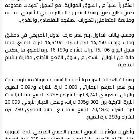
استقراراً نسبياً في السوق الموازية، مع تسجيل تحركات محدودة
ضمن نطاق ضيق، وسط استمرار حالة الترقب في الأسواق المحلية
ومتابعة المتعاملين لتطورات المشهد الاقتصادي والنقدي.
وحسب بيانات التداول، بلغ سعر صرف الدولار الأمريكي في دمشق
وحلب وإدلب 14,250 ليرة للشراء و14,310 ليرات للمبيع، فيما
سجل اليورو 16,106 ليرات للشراء و16,180 ليرة للمبيع، ما يعكس
حالة من التوازن النسبي في سوق القطع الأجنبي مقارنة بالأيام
الماضية.
وسجلت العملات العربية والأجنبية الرئيسية مستويات متفاوتة، حيث
بلغ سعر الدرهم الإماراتي 3,880 ليرة للشراء و3,897 للمبيع،
والريال السعودي 3,741 ليرة للشراء و3,758 للمبيع، فيما تراوحت
الليرة التركية بين 302 و305 ليرات، وسجل الدينار الأردني 20,099
ليرة للشراء و20,183 للمبيع، بينما بلغ الجنيه المصري 280 ليرة
للشراء و283 ليرة للمبيع.
وأظهرت مؤشرات السوق استمرار التحسن التدريجي لليرة السورية
خلال الأيام الأخيرة، إذ تراجع سعر الدولار بنحو 325 ليرة قديمة