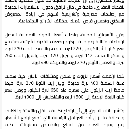
للقطاع العقاري، خاصة في حال ترافق دخول الاستثمارات الجديدة
مع إصلاحات مصرفية وتشريعية تسهم في زيادة المعروض
السكني وتحسين فرص التملك لمختلف الشرائح الاجتماعية.
وفي الأسواق المحلية، واصلت أسعار المواد التموينية تسجيل
ارتفاعات متتالية رغم حالة الركود وضعف القدرة الشرائية، حيث بلغ
سعر كيلو الأرز الكريمي 220 ليرة جديدة، والحمص الحب 270 ليرة،
والسكر المغلف 112 ليرة، والبرغل 120 ليرة، والفول الحب 260
ليرة، والعدس الأبيض 270 ليرة، والفريكة 490 ليرة.
كما ارتفعت أسعار الزيوت والسمن ومشتقات الألبان، حيث سجلت
علبة السمنة 400 ليرة جديدة، وليتر زيت الأونا 270 ليرة، فيما
حافظ زيت الزيتون على سعره عند 650 ليرة للكيلو، ووصل سعر
كيلو الزبدة البلدية إلى 1500 ليرة والشنكليش إلى 1000 ليرة.
وتشير بيانات السوق إلى أن ارتفاع تكاليف النقل والتعبئة والتغليف
والطاقة ما يزال أحد العوامل الرئيسية التي تمنع تراجع الأسعار،
رغم وفرة العديد من السلع وانخفاض مستويات الطلب