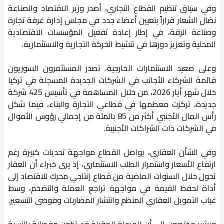
وفي سياق تنظيم القطاع التجاري، أصدر وزير الاقتصاد والصناعة
نضال الشعار قراراً بتعيين أعضاء جدد في مجلس إدارة غرفة تجارة
وصناعة الرقة، في إطار إعادة تفعيل المؤسسات الاقتصادية
المحلية وتعزيز دورها في تنشيط الحركة التجارية والاستثمارية.
وعلى صعيد الاستثمارات الخارجية، تصدر المستثمرون السوريون
قائمة الشركاء الأجانب في الشركات الجديدة المسجلة في تركيا
خلال شهر أيار 2026، من خلال المساهمة في تأسيس 425 شركة
جديدة، تركزت معظمها في قطاعي التجارة والبناء، فيما شكل
رأس المال الأجنبي أكثر من 85 بالمئة من إجمالي رؤوس الأموال
في الشركات ذات الشراكات الأجنبية.
وفي الشأن العقاري، يواصل القطاع مواجهة تحديات كبيرة رغم
ارتفاع الأسعار واستمرار الطلب الاستثماري، إذ يرى خبراء أن العقار
تحول خلال السنوات الماضية من قطاع إنتاجي محرك للاقتصاد إلى
أداة لحفظ القيمة في مواجهة تراجع العملة والتضخم، وسط
غياب التمويل العقاري المنظم وانتشار المضاربات وفوضى التسعير.
ويشير مختصون إلى أن المرحلة المقبلة قد تكون مفصلية بالنسبة