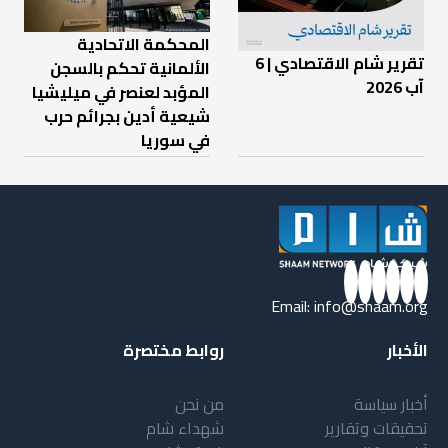
المحكمة الاتحادية
تقرير شام الاقتصادي | 6
الألمانية تحكم بالسجن
آب 2026
المؤبد لعنصر في ميليشيا
شيعية أدين بجرائم حرب
في سوريا
Email:
info@shaam.org
الأخبار
روابط مختصرة
أخبار سياسة
من نحن
تحقيقات وتقارير
شهداء شام