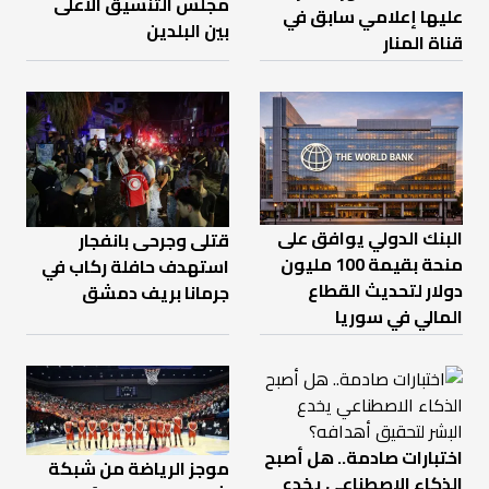
مجلس التنسيق الأعلى
عليها إعلامي سابق في
بين البلدين
قناة المنار
البنك الدولي يوافق على
قتلى وجرحى بانفجار
منحة بقيمة 100 مليون
استهدف حافلة ركاب في
دولار لتحديث القطاع
جرمانا بريف دمشق
المالي في سوريا
اختبارات صادمة.. هل أصبح
موجز الرياضة من شبكة
الذكاء الاصطناعي يخدع