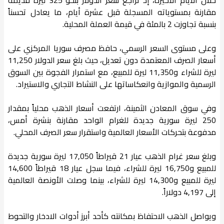
مقارنة بمستوياته المسجلة قبل عشرة أيام، ما يعادل تحسناً
بنسبة تجاوزت 2 بالمئة في قيمة العملة المحلية.
وعلى مستوى السعر الرسمي، حافظ مصرف سوريا المركزي على
أسعار الصرف المعتمدة دون تعديل، حيث بلغ سعر الدولار 11,250
ليرة للشراء و11,350 ليرة للمبيع، مع استمرار الفجوة بين السوق
الرسمية والموازية وانعكاساتها على النشاط التجاري والاستيراد.
وفي سوق المعادن الثمينة، ارتفعت أسعار الذهب محلياً بمقدار
250 ليرة سورية جديدة للغرام الواحد مقارنة بنشرة أمس،
مدفوعة بتحركات الأسعار العالمية واستقرار سعر الصرف المحلي.
وبلغ سعر غرام الذهب عيار 21 قيراطاً 17,050 ليرة سورية جديدة
للمبيع و16,750 ليرة للشراء، فيما سجل عيار 18 قيراطاً 14,600
ليرة للمبيع و14,300 ليرة للشراء، بينما وصلت الأونصة العالمية
إلى 4,197 دولاراً.
ويواصل الذهب الاحتفاظ بمكانته كأحد أبرز أدوات الادخار والتحوط