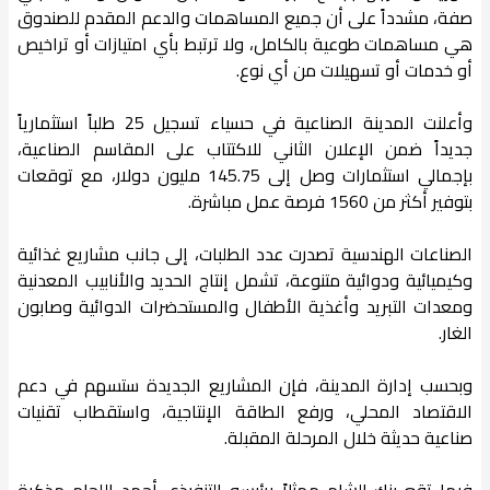
صفة، مشدداً على أن جميع المساهمات ‏والدعم المقدم للصندوق
هي مساهمات طوعية بالكامل، ولا ترتبط بأي امتيازات أو ‏تراخيص
أو خدمات أو تسهيلات من أي نوع.‏
وأعلنت المدينة الصناعية في حسياء تسجيل 25 طلباً استثمارياً
جديداً ضمن الإعلان الثاني للاكتتاب على المقاسم الصناعية،
بإجمالي استثمارات وصل إلى 145.75 مليون دولار، مع توقعات
بتوفير أكثر من 1560 فرصة عمل مباشرة.
الصناعات الهندسية تصدرت عدد الطلبات، إلى جانب مشاريع غذائية
وكيميائية ودوائية متنوعة، تشمل إنتاج الحديد والأنابيب المعدنية
ومعدات التبريد وأغذية الأطفال والمستحضرات الدوائية وصابون
الغار.
وبحسب إدارة المدينة، فإن المشاريع الجديدة ستسهم في دعم
الاقتصاد المحلي، ورفع الطاقة الإنتاجية، واستقطاب تقنيات
صناعية حديثة خلال المرحلة المقبلة.
فيما تقع بنك الشام ممثلاً برئيسه التنفيذي أحمد اللحام مذكرة