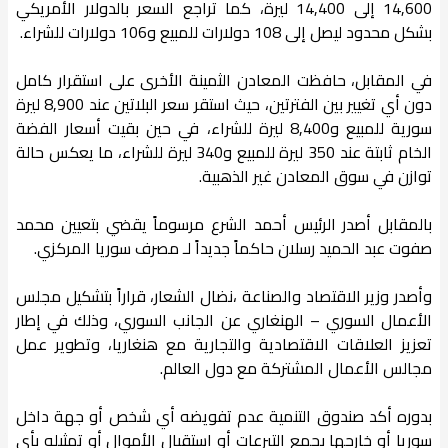
14,600 إلى 14,400 ليرة، كما تراجع السعر بالدولار الأمريكي
بشكل محدود ليصل إلى 108 دولارات للمبيع و106 دولارات للشراء.
في المقابل، حافظت المعادن الثمينة الأخرى على استقرار كامل
دون أي تغيير بين الفترتين، حيث استقر سعر البلاتين عند 8,900 ليرة
سورية للمبيع و8,400 ليرة للشراء، في حين بقيت أسعار الفضة
الخام ثابتة عند 350 ليرة للمبيع و340 ليرة للشراء، ما يعكس حالة
توازن في سوق المعادن غير الذهبية.
بالمقابل أصدر الرئيس أحمد الشرع مرسوماً يقضي بتعيين محمد
صفوت عبد الحميد رسلان حاكماً جديداً لـ مصرف سوريا المركزي.
وأصدر وزير الاقتصاد والصناعة ،نضال الشعار، قراراً بتشكيل مجلس
الأعمال السوري – الهنغاري عن الجانب السوري، وذلك في إطار
تعزيز العلاقات الاقتصادية والتجارية مع هنغاريا، وتطوير عمل
مجالس الأعمال المشتركة مع دول العالم.
بدوره أكد صندوق التنمية عدم تفويضه أي شخص أو جهة داخل
سوريا أو خارجها ‏بجمع التبرعات أو استقبال الأموال أو تمثيله بأي