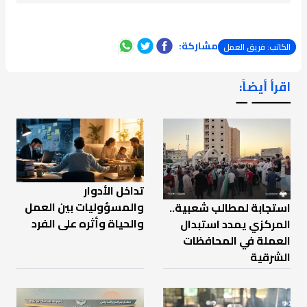
مشاركة:
الكاتب: فريق العمل
اقرأ أيضاً:
ـــــــ ــ
تداخل الأدوار
والمسؤوليات بين العمل
استجابة لمطالب شعبية..
والحياة وأثره على الفرد
المركزي يمدد استبدال
العملة في المحافظات
الشرقية