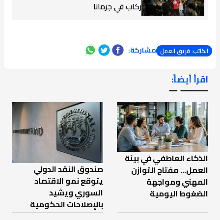
ركاب في جرمانا
مشاركة:
الكاتب: فريق العمل
اقرأ أيضاً:
ـــــــ ــ
الذكاء العاطفي في بيئة
صندوق النقد الدولي
العمل… مفتاح التوازن
يتوقع نمو الاقتصاد
المهني ومواجهة
السوري ويشيد
الضغوط اليومية
بالإصلاحات الحكومية