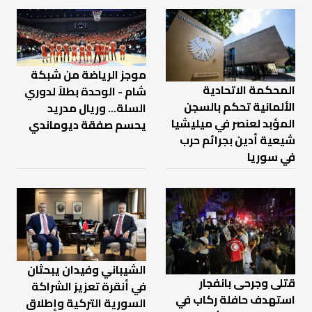
موجز الرياضة من شبكة
المحكمة الاتحادية
شام - الوحدة بطلاً لدوري
الألمانية تحكم بالسجن
السلة... وريال مدريد
المؤبد لعنصر في ميليشيا
يحسم صفقة ديوماندي
شيعية أدين بجرائم حرب
في سوريا
الشيباني وفيدان يبحثان
قتلى وجرحى بانفجار
في أنقرة تعزيز الشراكة
استهدف حافلة ركاب في
السورية التركية وإطلاق