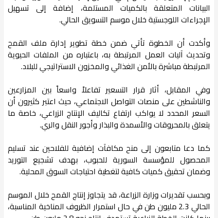
البيانات المتعلقة بالكميات المستلمة، إضافة إلى تسهيل
الإجراءات اللوجستية خلال موسم التسويق الحالي.
وأكدت أن الخطوة تأتي ضمن خطة تطوير إدارة ملف القمح
وتحديث آليات العمل المرتبطة به، باعتباره من الملفات الحيوية
المرتبطة مباشرة بالأمن الغذائي والمخزون الاستراتيجي للبلاد.
وفي المقابل، أثار قرار التسعير تفاعلاً واسعاً بين المزارعين
والناشطين على منصات التواصل الاجتماعي، حيث اعتبر كثيرون أن
السعر المحدد لا يواكب ارتفاع تكاليف الإنتاج الزراعي، خاصة ما
يتعلق بالمحروقات والأسمدة والبذار وأجور النقل والري.
كما دعا متابعون إلى منح مكافآت إضافية للفلاحين عند تسليم
المحصول للمؤسسة السورية للحبوب، بهدف تشجيع التوريد
وضمان تحقيق كميات كافية لتغطية احتياجات السوق المحلية.
وبحسب تقديرات وزارة الزراعة، قد يتجاوز إنتاج القمح خلال الموسم
الحالي 2.3 مليون طن في حال استمرار الظروف المناخية المناسبة،
بينما كانت الخطة الزراعية تستهدف إنتاج نحو 2.8 مليون طن.