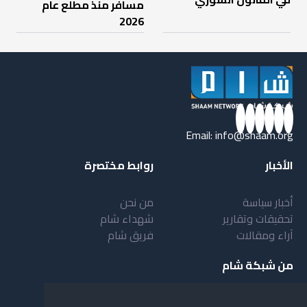
مسافر منذ مطلع عام
2026
Email:
info@shaam.org
الأخبار
روابط مختصرة
أخبار سياسة
من نحن
تحقيقات وتقارير
شهداء شام
آراء ومقالات
فريق شام
من شبكة شام
أهداف شبكة شام
بنية شبكة شام