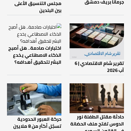
جرمانا بريف دمشق
مجلس التنسيق الأعلى
بين البلدين
اختبارات صادمة.. هل أصبح
الذكاء الاصطناعي يخدع
البشر لتحقيق أهدافه؟
تقرير شام الاقتصادي | 6
آب 2026
حادثة مقتل الطفلة نور
حركة العبور الحدودية
الدوس تفتح ملف الحضانة
تسجّل أكثر من 8 ملايين
في القانون السوري