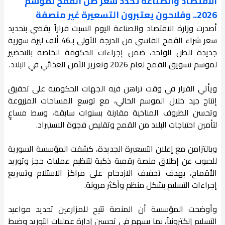
الاقتصاد والصناعة تحدد سعر طن القمح لموسم
2026.. وفلاحون يعتبرون التسعيرة غير منصفة
أصدرت وزارة الاقتصاد والصناعة اليوم السبت قراراً يقضي بتحديد
سعر شراء القمح القاسي من الدرجة الأولى بـ46 ألف ليرة سورية
جديدة للطن الواحد، ضمن إجراءات الحكومة الخاصة بالتحضير
لموسم تسويق القمح لعام 2026 وتعزيز الأمن الغذائي في البلاد.
ويأتي القرار في وقت تراهن فيه الجهات الحكومية على تحقيق
إنتاج جيد خلال الموسم الحالي، مع توسع المساحات المزروعة
وتحسن الظروف المناخية مقارنة بسنوات سابقة، وسط مساعٍ
لتأمين احتياجات البلاد من القمح وتقليص فجوة الاستيراد.
وبالتزامن مع إعلان التسعيرة الجديدة، كشفت المؤسسة السورية
للحبوب عن إطلاق منصة رقمية ذكية لتنظيم عمليات حجز وتوريد
الأقماح، بهدف تخفيف الازدحام على مراكز الاستلام وتسريع
إجراءات التسليم بشكل منظم وأكثر مرونة.
وأوضحت المؤسسة أن المنصة تتيح للمزارعين تحديد مواعيد
التسليم إلكترونياً، بما يسهم في تحسين إدارة عمليات التوريد وضبط