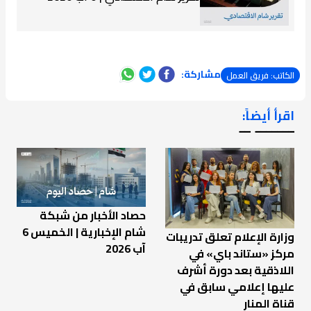
مشاركة:
الكاتب: فريق العمل
اقرأ أيضاً:
ـــــــ ــ
حصاد الأخبار من شبكة
شام الإخبارية | الخميس 6
وزارة الإعلام تعلق تدريبات
آب 2026
مركز «ستاند باي» في
اللاذقية بعد دورة أشرف
عليها إعلامي سابق في
قناة المنار