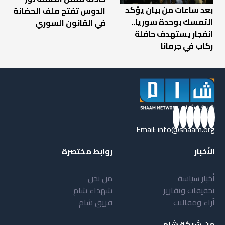
بعد ساعات من بيان يؤكد
الدوس تفتح ملف الحضانة
التمسك بوحدة سوريا..
في القانون السوري
انفجار يستهدف حافلة
ركاب في جرمانا
Email:
info@shaam.org
الأخبار
روابط مختصرة
أخبار سياسة
من نحن
تحقيقات وتقارير
شهداء شام
آراء ومقالات
فريق شام
من شبكة شام