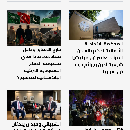
المحكمة الاتحادية
خارج الاتفاق وداخل
الألمانية تحكم بالسجن
معادلته.. ماذا تعني
المؤبد لعنصر في ميليشيا
منظومة الدفاع
شيعية أدين بجرائم حرب
السعودية التركية
في سوريا
الباكستانية لدمشق؟
الشيباني وفيدان يبحثان
قتلى وجرحى بانفجار