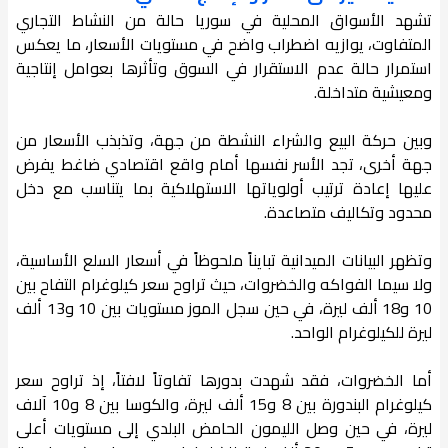
تشهد الأسواق المحلية في سوريا حالة من النشاط التجاري
المتفاوت، يوازيه اضطراب واضح في مستويات الأسعار، ما يعكس
استمرار حالة عدم الاستقرار في السوق وتأثرها بعوامل إنتاجية
ومعيشية متداخلة.
وبين حركة البيع والشراء النشطة من جهة، وتذبذب الأسعار من
جهة أخرى، تجد الأسر نفسها أمام واقع اقتصادي ضاغط يفرض
عليها إعادة ترتيب أولوياتها الاستهلاكية بما يتناسب مع دخل
محدود وتكاليف متصاعدة.
وتظهر البيانات الميدانية تبايناً ملحوظاً في أسعار السلع الأساسية،
ولا سيما الفواكه والخضروات، حيث تراوح سعر كيلوغرام التفاح بين
10 و18 ألف ليرة، في حين سجل الموز مستويات بين 10 و13 ألف
ليرة للكيلوغرام الواحد.
أما الخضروات، فقد شهدت بدورها تفاوتاً لافتاً، إذ تراوح سعر
كيلوغرام البندورة بين 8 و15 ألف ليرة، والكوسا بين 8 و10 آلاف
ليرة، في حين وصل الليمون الحامض البلدي إلى مستويات أعلى