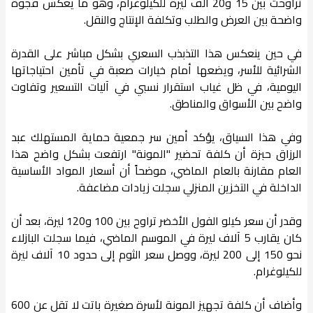
تراوحت بين 15 و20 ألف ليرة للكيلوغرام، وهو ما يعكس فجوة
واضحة بين العرض والطلب وتكلفة الإنتاج والنقل.
في حين ينعكس هذا التذبذب السعري بشكل مباشر على القدرة
الشرائية للأسر، ويضعها أمام خيارات صعبة في تأمين احتياجاتها
اليومية، في ظل غياب استقرار نسبي في آليات التسعير وتفاوت
واضح بين الأسواق والمناطق.
وفي هذا السياق، يؤكد أمين سر جمعية حماية المستهلك عبد
الرزاق حبزة أن كلفة تحضير "المونة" ارتفعت بشكل واضح هذا
العام مقارنة بالعام الماضي، موضحاً أن أسعار المواد الأساسية
الداخلة في التخزين المنزلي سجلت زيادات مضاعفة.
وقدر أن سعر كيلو الفول الأخضر تراوح بين 100 و120 ليرة، بعد أن
كان يقارب 5 آلاف ليرة في الموسم الماضي، فيما سجلت البازلاء
نحو 150 إلى 200 ليرة، ووصل سعر الثوم إلى حدود 10 آلاف ليرة
للكيلوغرام.
وأضاف أن كلفة تجهيز المونة لأسرة صغيرة باتت لا تقل عن 600