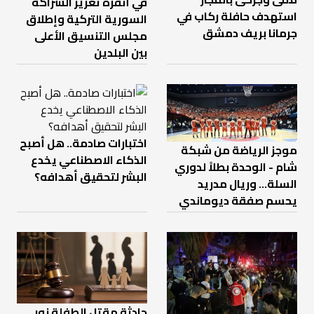
في أنقرة تعزيز الشراكة
استهدف حافلة ركاب في
السورية التركية وإطلاق
جرمانا بريف دمشق
مجلس التنسيق الأعلى
بين البلدين
اختبارات صادمة.. هل أصبح
موجز الرياضة من شبكة
الذكاء الاصطناعي يخدع
شام - الوحدة بطلاً لدوري
البشر لتحقيق أهدافه؟
السلة... وريال مدريد
يحسم صفقة ديوماندي
حادثة مقتل الطفلة نور