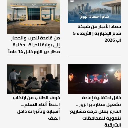
حصاد الأخبار من شبكة
شام الإخبارية | الأربعاء 5
من قاعدة للحرب والحصار
آب 2026
إلى بوابة للحياة.. حكاية
مطار دير الزور خلال 14 عاماً
خلال احتفالية إعادة
خوف الطلاب من ارتكاب
تشغيل مطار دير الزور ..
الخطأ أثناء التعلّم…
الشرع يعلن حزمة مشاريع
أسبابه وتأثيراته داخل
تنموية للمحافظات
الصف
الشرقية