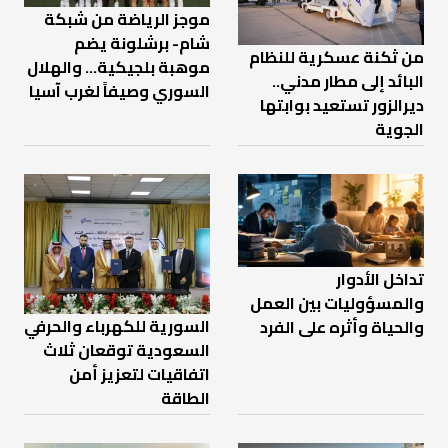
موجز الرياضة من شبكة
شام- برشلونة يضم
من ثكنة عسكرية للنظام
موهبة بلجيكية... والهلال
البائد إلى مطار مدني..
السوري وصيفاً لغرب آسيا
ديرالزور تستعيد بوابتها
الجوية
تداخل الأدوار
والمسؤوليات بين العمل
السورية للكهرباء والحرفي
والحياة وأثره على الفرد
السعودية توقعان ثلاث
اتفاقيات لتعزيز أمن
الطاقة