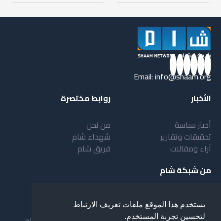
Email:
info@shaam.org
الأخبار
روابط مختصرة
أخبار سياسة
من نحن
تحقيقات وتقارير
شهداء شام
آراء ومقالات
فريق شام
من شبكة شام
أهداف شبكة شام
بنية شبكة شام
يستخدم هذا الموقع ملفات تعريف الارتباط
خدمات شبكة شام
مقدمة عن شبكة شام
لتحسين تجربة المستخدم.
المستفيدون من الشبكة
نظام العمل في شبكة شام