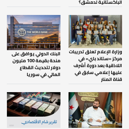
الباكستانية لدمشق؟
وزارة الإعلام تعلق تدريبات
البنك الدولي يوافق على
مركز «ستاند باي» في
منحة بقيمة 100 مليون
اللاذقية بعد دورة أشرف
دولار لتحديث القطاع
عليها إعلامي سابق في
المالي في سوريا
قناة المنار