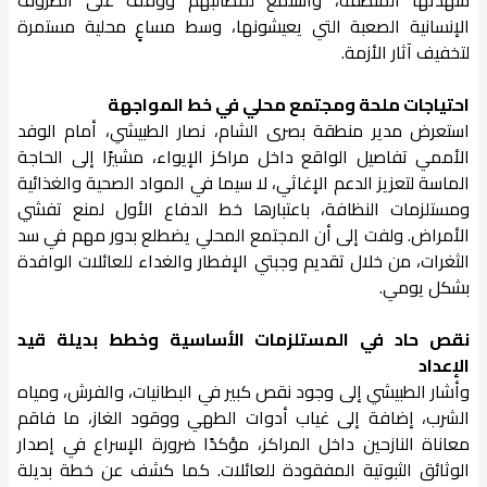
شهدتها المنطقة، واستمع لمطالبهم ووقف على الظروف
الإنسانية الصعبة التي يعيشونها، وسط مساعٍ محلية مستمرة
لتخفيف آثار الأزمة.
احتياجات ملحة ومجتمع محلي في خط المواجهة
استعرض مدير منطقة بصرى الشام، نصار الطبيشي، أمام الوفد
الأممي تفاصيل الواقع داخل مراكز الإيواء، مشيرًا إلى الحاجة
الماسة لتعزيز الدعم الإغاثي، لا سيما في المواد الصحية والغذائية
ومستلزمات النظافة، باعتبارها خط الدفاع الأول لمنع تفشي
الأمراض. ولفت إلى أن المجتمع المحلي يضطلع بدور مهم في سد
الثغرات، من خلال تقديم وجبتي الإفطار والغداء للعائلات الوافدة
بشكل يومي.
نقص حاد في المستلزمات الأساسية وخطط بديلة قيد
الإعداد
وأشار الطبيشي إلى وجود نقص كبير في البطانيات، والفرش، ومياه
الشرب، إضافة إلى غياب أدوات الطهي ووقود الغاز، ما فاقم
معاناة النازحين داخل المراكز، مؤكدًا ضرورة الإسراع في إصدار
الوثائق الثبوتية المفقودة للعائلات. كما كشف عن خطة بديلة