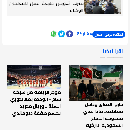
بصرف تعويض طبيعة عمل للمعلمين
الوكلاء
مشاركة:
الكاتب: فريق العمل
اقرأ أيضاً:
ـــــــ ــ
موجز الرياضة من شبكة
شام - الوحدة بطلاً لدوري
خارج الاتفاق وداخل
السلة... وريال مدريد
معادلته.. ماذا تعني
يحسم صفقة ديوماندي
منظومة الدفاع
السعودية التركية