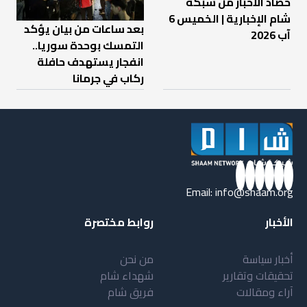
حصاد الأخبار من شبكة
شام الإخبارية | الخميس 6
بعد ساعات من بيان يؤكد
آب 2026
التمسك بوحدة سوريا..
انفجار يستهدف حافلة
ركاب في جرمانا
Email:
info@shaam.org
الأخبار
روابط مختصرة
أخبار سياسة
من نحن
تحقيقات وتقارير
شهداء شام
آراء ومقالات
فريق شام