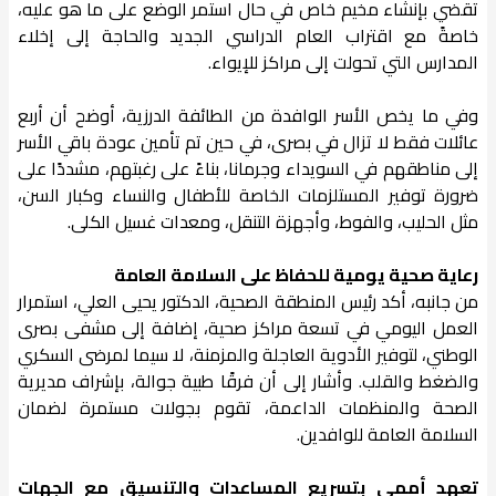
تقضي بإنشاء مخيم خاص في حال استمر الوضع على ما هو عليه،
خاصةً مع اقتراب العام الدراسي الجديد والحاجة إلى إخلاء
المدارس التي تحولت إلى مراكز للإيواء.
وفي ما يخص الأسر الوافدة من الطائفة الدرزية، أوضح أن أربع
عائلات فقط لا تزال في بصرى، في حين تم تأمين عودة باقي الأسر
إلى مناطقهم في السويداء وجرمانا، بناءً على رغبتهم، مشددًا على
ضرورة توفير المستلزمات الخاصة للأطفال والنساء وكبار السن،
مثل الحليب، والفوط، وأجهزة التنقل، ومعدات غسيل الكلى.
رعاية صحية يومية للحفاظ على السلامة العامة
من جانبه، أكد رئيس المنطقة الصحية، الدكتور يحيى العلي، استمرار
العمل اليومي في تسعة مراكز صحية، إضافة إلى مشفى بصرى
الوطني، لتوفير الأدوية العاجلة والمزمنة، لا سيما لمرضى السكري
والضغط والقلب. وأشار إلى أن فرقًا طبية جوالة، بإشراف مديرية
الصحة والمنظمات الداعمة، تقوم بجولات مستمرة لضمان
السلامة العامة للوافدين.
تعهد أممي بتسريع المساعدات والتنسيق مع الجهات