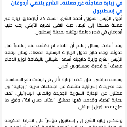
في زيارة مفاجئة غير معلنة.. الشرع يلتقي أردوغان
في إسطنبول
أجرى الرئيس السوري أحمد الشرع، السبت 24 أيار/مايو، زيارة غير
معلنة مسبقاً إلى تركيا، حيث التقى نظيره التركي رجب طيب
أردوغان في قصر دولمة بهتشه بمدينة إسطنبول.
وقد أفادت وسائل إعلام أن اللقاء لم يُكشف عنه إعلامياً قبل
حدوثه، وجاء خارج جدول الزيارات الرسمية المعتاد، وكان برفقة
الرئيس الشرع وزيرة خارجيته أسعد الشيباني بالإضافة لوزير الدفاع
مرهف أبو قصرة، ومسؤولين أخرين.
وبحسب مراقبين، فإن هذه الزيارة تأتي في توقيت بالغ الحساسية،
بعد تصريحات إسرائيلية كشفت عن اجتماعات سرية “إيجابية” بين
ممثلين عن الإدارة السورية الجديدة والجانب الإسرائيلي، تمت
برعاية تركية، وقدمت فيها دمشق “لفتات حسن نية”، وفق ما
صرّح به مسؤول إسرائيلي.
وتعكس زيارة الشرع إلى إسطنبول مؤشراً على انخراط الحكومة