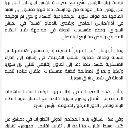
تزامنت زيارة الرئيس الشرع مع تصريحات للرئيس أردوغان، أدلى بها
قبل يومين خلال عودته من بودابست، دعا فيها دمشق إلى تنفيذ
اتفاقها مع قوات سوريا الديمقراطية (قسد)، والذي تم توقيعه
في آذار/مارس الماضي ويقضي باندماج “قسد” في الجيش
السوري، ودعم مؤسسات الدولة في مواجهة بقايا النظام
المخلوع، ورفض مشاريع الانفصال.
وقال أردوغان: “من المهم ألا تصرف إدارة دمشق اهتمامها عن
مسألة وحدات حماية الشعب الكردية”، في إشارة إلى الذراع
العسكرية لقسد، كما دعا إلى تعاون إقليمي ثلاثي بين سوريا
وتركيا والعراق لمعالجة قضية معسكرات اعتقال عناصر تنظيم
الدولة في شمال شرق سوريا.
وتأتي هذه التصريحات في إطار جهود تركية لتثبيت التفاهمات
الجديدة في شمال وشرق سوريا، خاصة مع انحسار نفوذ النظام
البائد وتنامي الدور المركزي لحكومة الرئيس الشرع.
وفي هذا السياق، يتابع المجتمع الدولي التطورات في دمشق عن
كثب، وسط إشارات متزايدة إلى تقارب إقليمي مدروس، تشارك