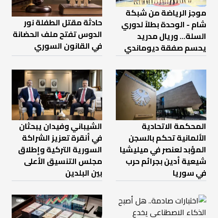
موجز الرياضة من شبكة
حادثة مقتل الطفلة نور
شام - الوحدة بطلاً لدوري
الدوس تفتح ملف الحضانة
السلة... وريال مدريد
في القانون السوري
يحسم صفقة ديوماندي
المحكمة الاتحادية
الشيباني وفيدان يبحثان
الألمانية تحكم بالسجن
في أنقرة تعزيز الشراكة
المؤبد لعنصر في ميليشيا
السورية التركية وإطلاق
شيعية أدين بجرائم حرب
مجلس التنسيق الأعلى
في سوريا
بين البلدين