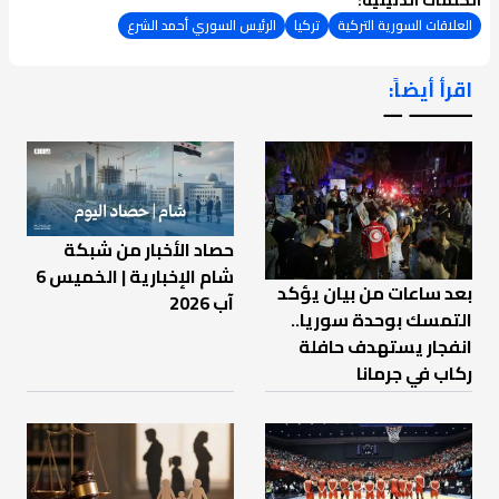
العلاقات السورية التركية
تركيا
الرئيس السوري أحمد الشرع
اقرأ أيضاً:
ـــــــ ــ
حصاد الأخبار من شبكة
شام الإخبارية | الخميس 6
بعد ساعات من بيان يؤكد
آب 2026
التمسك بوحدة سوريا..
انفجار يستهدف حافلة
ركاب في جرمانا