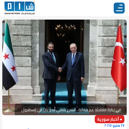
في زيارة مفاجئة غير معلنة.. الشرع يلتقي أردوغان في إسطنبول
● أخبار سورية
٢٤ مايو ٢٠٢٥