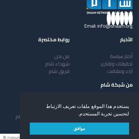
Email:
info@shaam.org
الأخبار
روابط مختصرة
أخبار سياسة
من نحن
تحقيقات وتقارير
شهداء شام
آراء ومقالات
فريق شام
من شبكة شام
أهداف شبكة شام
بنية شبكة شام
يستخدم هذا الموقع ملفات تعريف الارتباط
خدمات شبكة شام
مقدمة عن شبكة شام
لتحسين تجربة المستخدم.
المستفيدون من الشبكة
نظام العمل في شبكة شام
لمحة عن شبكة شبام
موافق
© copyright 2026 All rights reserved.