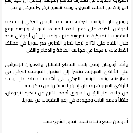
السورية الجديدة في مسارات تفاهم إقليمية، يُحتمل أن تعيد رسم
التوازنات في الملف السوري، وسط تنسيق تركي-أميركي واضح.
ووفق بيان للرئاسة التركية، فقد جدد الرئيس التركي رجب طيب
أردوغان تأكيده على دعم بلاده المستمر لسوريا، وترحيبه برفع
العقوبات الأميركية والأوروبية عنها، ولفت إلى أن أردوغان شدد
خلال اللقاء على التزام تركيا بتعزيز التعاون مع سوريا في مختلف
القطاعات، لا سيما في مجالات الطاقة والدفاع والنقل.
وأكد أردوغان رفض بلاده القاطع للاحتلال والعدوان الإسرائيلي
على الأراضي السورية، مشيراً إلى استمرار الموقف التركي في
معارضته، وشدد الرئيس التركي على أهمية الحفاظ على وحدة
الأراضي السورية، وضمان إدارتها وجيشها من مركز موحد.
من جانبه، عبّر الرئيس السوري أحمد الشرع عن شكره لأردوغان،
مثمّناً دعمه الثابت وجهوده في رفع العقوبات عن سوريا.
أردوغان يدفع باتجاه تنفيذ اتفاق الشرع-قسد