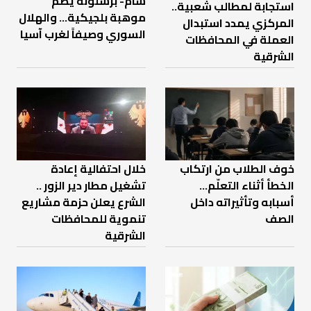
شام- برشلونة يضم
استجابة لمطالب شعبية..
موهبة بلجيكية... والهلال
المركزي يمدد استبدال
السوري وصيفاً لغرب آسيا
العملة في المحافظات
الشرقية
خوف الطلاب من ارتكاب
خلال احتفالية إعادة
الخطأ أثناء التعلّم…
تشغيل مطار دير الزور ..
أسبابه وتأثيراته داخل
الشرع يعلن حزمة مشاريع
الصف
تنموية للمحافظات
الشرقية