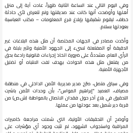
وفي اليوم التالي عند الساعة الثانية ظهراً، عادت آية إلى منزل
أهلها وأوضحت أنها كانت عند صديقتها ولم تتعرض لأي حادثة
خطف، ليقوم شقيقها بإبلاغ فرع المعلومات – مكتب العباسية
بعودتها بسلام.
وأكدت مصادر في الجهات المختصة أن مثل هذه البلاغات غير
الدقيقة أو المفتعلة تسيء إلى الجهود الأمنية وتثير بلبلة في
الرأي العام، مشددةً على ضرورة اتخاذ إجراءات قانونية رادعة بحق
من يفتعل مثل هذه الحوادث بهدف لفت الانتباه أو تضليل
الأجهزة الأمنية.
وفي سياق متصل، صرّح مدير مديرية الأمن الداخلي في منطقة
مصياف، العميد "إبراهيم المواس"، بأن وحدات الأمن باشرت
التحقيق في بلاغ آخر حول فقدان الاتصال بالمواطنة (ش.ص) من
قرية دير شميل بعد عودتها من عملها.
وأوضح أن التحقيقات الأولية، التي شملت مراجعة كاميرات
المراقبة واستجواب الشهود، لم تثبت وجود أي مؤشرات على