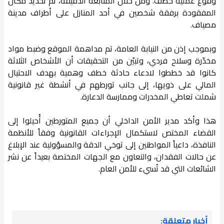
وقوع عملية خطف. ومن خلال المتابعة الدقيقة، تم تحديد مكان
المفقودة برفقة شخصين في أحد المنازل على أطراف مدينة
مصياف.
وبموجب إذن من النيابة العامة، تم مداهمة الموقع وضبط مواد
مخدّرة وسلاح فردي، وتبيّن من التحقيقات أن الأشخاص الثلاثة
كانوا قد خططوا لادعاء حادثة خطف وهمية بهدف الاحتيال
المالي على ذويها، إلى جانب تورطهم في أنشطة غير قانونية
شملت تعاطي المخدرات وممارسة الدعارة.
هذا وأكد مدير الأمن الداخلي أن جميع المتورطين أُحيلوا إلى
القضاء المختص لاستكمال الإجراءات القانونية وفقاً للأنظمة
النافذة، داعياً المواطنين إلى توخي الدقة والمسؤولية عند الإبلاغ
عن حالات الفقدان، والتعاون مع الجهات المختصة بعيداً عن نشر
الشائعات التي قد تُسيء للأمن العام.
أخبار متعلقة: