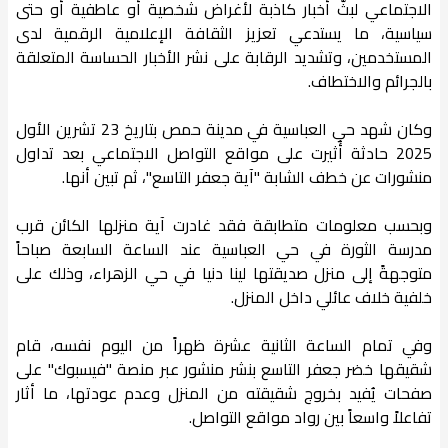
الاجتماعي لبثّ أخبار كاذبة لأغراض شخصية أو عاطفية أو حتى
سياسية، ما يستدعي تعزيز الثقافة الإعلامية الرقمية لدى
المستخدمين، وتشديد الرقابة على نشر الأخبار الحساسة المتعلقة
بالجرائم والاختطاف.
وكان شهد حي العباسية في مدينة حمص بتاريخ 23 تشرين الأول
2025 حادثة أُثيرت على مواقع التواصل الاجتماعي بعد تداول
منشورات عن خطف الشابة "آية جعفر التاسع"، ثم تبين أنها.
وبحسب معلومات متطابقة فقد غادرت آية منزلها الكائن قرب
مدرسة الثورة في حي العباسية عند الساعة السابعة صباحاً
متوجهةً إلى منزل صديقتها لينا دنيا في حي الزهراء، وذلك على
خلفية خلاف عائلي داخل المنزل.
وفي تمام الساعة الثانية عشرة ظهراً من اليوم نفسه، قام
شقيقها خضر جعفر التاسع بنشر منشور عبر منصة "فيسبوك" على
صفحات يُفيد بخروج شقيقته من المنزل وعدم عودتها، ما أثار
تفاعلاً واسعاً بين رواد مواقع التواصل.