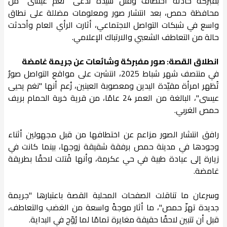
بفبركة حادثة اختطاف وقتل سيدة تُدعى "نغم عيسى" من
محافظة حمص، بعد انتشار صور ومعلومات مضللة على نطاق
واسع في شبكات التواصل الاجتماعي، أثارت الرأي العام وأحدثت
حالة من التعاطف الشعبي والارتباك الإعلامي.
انطلاق القصة: صور مفبركة وشائعات عن جريمة غامضة
في منتصف شهر شباط 2025، انتشرت على مواقع التواصل صورٌ
تُظهر امرأة مقيّدة اليدين ومعصوبة العينين، زُعم أنها "نغم يحيى
عيسى"، البالغة من العمر 24 عامًا، من قرية خربة الحمام بريف
حمص الغربي.
رافق انتشار الصور مزاعم عن اختطافها من قبل مجهولين أثناء
وجودها في مدينة حمص برفقة شقيقة زوجها، بينما كانت في
زيارة إلى عيادة طبية في حي عكرمة، وأنها قُتلت لاحقًا بطريقة
غامضة.
وسرعان ما تناقلت الصفحات المحلية القصة باعتبارها "جريمة
جديدة تهزّ حمص"، ما أثار موجةً واسعة من الغضب والتعاطف،
قبل أن تتبين لاحقًا حقيقة مغايرة تمامًا لما رُوّج في البداية.