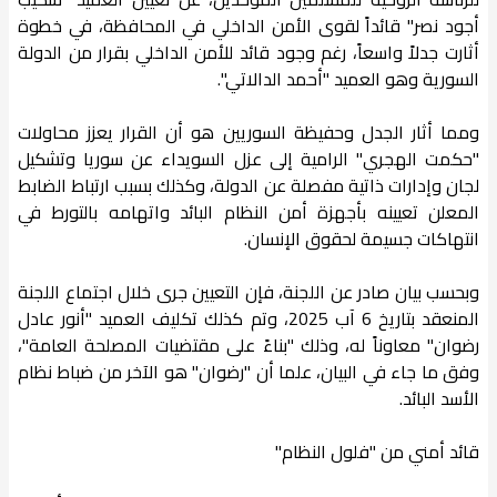
أجود نصر" قائداً لقوى الأمن الداخلي في المحافظة، في خطوة
أثارت جدلاً واسعاً، رغم وجود قائد للأمن الداخلي بقرار من الدولة
السورية وهو العميد "أحمد الدالاتي".
ومما أثار الجدل وحفيظة السوريين هو أن القرار يعزز محاولات
"حكمت الهجري" الرامية إلى عزل السويداء عن سوريا وتشكيل
لجان وإدارات ذاتية مفصلة عن الدولة، وكذلك بسبب ارتباط الضابط
المعلن تعيينه بأجهزة أمن النظام البائد واتهامه بالتورط في
انتهاكات جسيمة لحقوق الإنسان.
وبحسب بيان صادر عن اللجنة، فإن التعيين جرى خلال اجتماع اللجنة
المنعقد بتاريخ 6 آب 2025، وتم كذلك تكليف العميد "أنور عادل
رضوان" معاوناً له، وذلك "بناءً على مقتضيات المصلحة العامة"،
وفق ما جاء في البيان، علما أن "رضوان" هو الآخر من ضباط نظام
الأسد البائد.
قائد أمني من "فلول النظام"