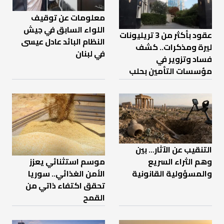
معلومات عن توقيف
اللواء السابق في جيش
عقود بأكثر من 3 تريليونات
النظام البائد عادل عيسى
ليرة ومذكرات.. كشف
في لبنان
فساد وتزوير في
مؤسسات التأمين بحلب
التنقيب عن الآثار… بين
موسم استثنائي يعزز
وهم الثراء السريع
الأمن الغذائي.. سوريا
والمسؤولية القانونية
تحقق اكتفاء ذاتي من
القمح