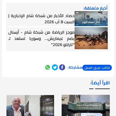
أخبار متعلقة:
حصاد الأخبار من شبكة شام الإخبارية |
السبت 8 آب 2026
موجز الرياضة من شبكة شام - أرسنال
يضم غيماريش... وسوريا تستعد لـ
"تارانتو 2026"
مشاركة:
الكاتب: فريق العمل
اقرأ أيضاً:
ـــــــ ــ