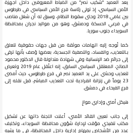
يعد العميد "شكيب نصر" من الضباط المعروفين داخل أجهزة
الأمن السياسي، إذ تولى رئاسة فرع الأمن السياسي في طرطوس
بين عامي 2018 وحتى سقوط النظام، وسبق له أن شغل مناصب
في فرعي الحسكة ودمشق، وهو من مواليد نجران بمحافظة
السويداء جنوب سوريا.
كما تُوجه إليه اتهامات موثقة من قبل جهات حقوقية تتعلق
بـالتعذيب، والفساد، والتصفية الجسدية، بعضها وُصف بأنها ترقى
إلى جرائم ضد الإنسانية وفي شهادة متداولة قال الدكتور محمود
الصالح، المعتقل السياسي السابق، إنه اعتُقل عام 2019 وتعرض
لتعذيب وحشي على يد العميد نصر في فرع طرطوس، حيث أمضى
23 يوماً في زنزانة انفرادية تحت التعذيب المباشر، قبل نقله إلى
فرع الفيحاء في دمشق.
هيكل أمني وإداري موازٍ
إلى جانب تعيين القائد الأمني، أعلنت اللجنة ذاتها عن تشكيل
مكتب تنفيذي مؤقت لإدارة شؤون محافظة السويداء، وتكليف
عدد من الأشخاص بمهام إدارية داخل المحافظة، في ما يشبه