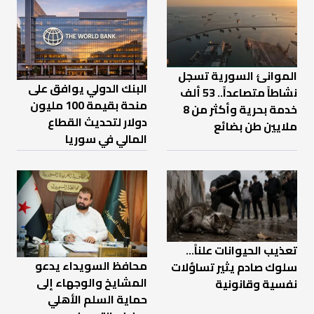
الموانئ السورية تسجل
البنك الدولي يوافق على
نشاطاً متصاعداً.. 53 ألف
منحة بقيمة 100 مليون
خدمة بحرية وأكثر من 8
دولار لتحديث القطاع
ملايين طن بضائع
المالي في سوريا
تعذيب الحيوانات علناً…
محافظ السويداء يدعو
سلوك صادم يثير تساؤلات
المشايخ والوجهاء إلى
نفسية وقانونية
حماية السلم الأهلي