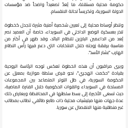
حكومة محلية مستقلة، ما يُعدّ تصعيداً واضحاً ضد مؤسسات
الدولة السورية، وتكريساً لحالة الانقسام.
وتنظر أوساط محلية إلى تعيين شخصية أمنية مثيرة للجدل كخطوة
تنذر بعسكرة الوضع الداخلي في السويداء، خاصة أن العميد نصر
يُعد من الداعمين البارزين للنظام البائد، وقد ظهر في أكثر من
مناسبة برفقة زوجته خلال الانتخابات التي دعم فيها رأس النظام
الهارب "بشار الأسد".
ويرى مراقبون أن هذه الخطوة تعكس توجه الرئاسة الروحية
بقيادة "حكمت الهجري"، نحو فرض سلطة موازية بمعزل عن
الحكومة السورية، في ظل التوتر المتصاعد بين المجموعات
المسلحة في السويداء والقوات الحكومية خلال الفترة الماضية،
حيث تسعى الأخيرة إلى بسط سلطتها في المحافظة ويعارض ذلك
عدة جهات منها ميليشيات محلية ذات طابع طائفي تطالب بمطالب
غير منطقية منها الانفصال عن سوريا.