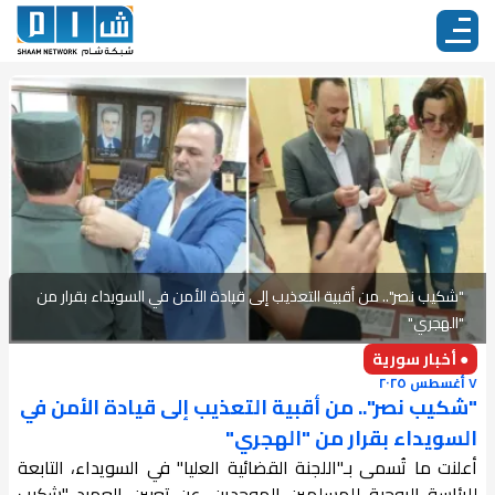
"شكيب نصر".. من أقبية التعذيب إلى قيادة الأمن في السويداء بقرار من
"الهجري"
● أخبار سورية
٧ أغسطس ٢٠٢٥
"شكيب نصر".. من أقبية التعذيب إلى قيادة الأمن في
السويداء بقرار من "الهجري"
أعلنت ما تُسمى بـ"اللجنة القضائية العليا" في السويداء، التابعة
للرئاسة الروحية للمسلمين الموحدين، عن تعيين العميد "شكيب