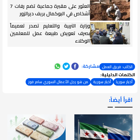
العثور على مقبرة جماعية تضم رفات 7
أشخاص في البوكمال بريف ديرالزور
وزارة التربية والتعليم تصدر تعميماً
بصرف تعويض طبيعة عمل للمعلمين
الوكلاء
مشاركة:
الكاتب: فريق العمل
الكلمات الدليلية:
أخبار سوريا
أخبار سورية
من هو رجل الأعمال السوري سامر فوز
اقرأ أيضاً:
ـــــــ ــ