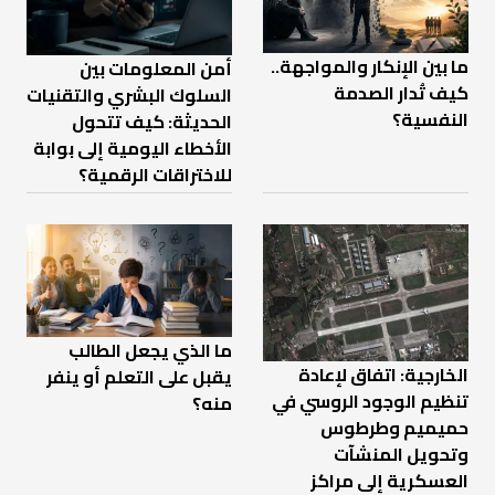
ما بين الإنكار والمواجهة..
أمن المعلومات بين
كيف تُدار الصدمة
السلوك البشري والتقنيات
النفسية؟
الحديثة: كيف تتحول
الأخطاء اليومية إلى بوابة
للاختراقات الرقمية؟
ما الذي يجعل الطالب
الخارجية: اتفاق لإعادة
يقبل على التعلم أو ينفر
تنظيم الوجود الروسي في
منه؟
حميميم وطرطوس
وتحويل المنشآت
العسكرية إلى مراكز