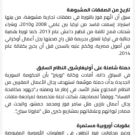
تاريخ من الصفقات المشبوهة
سبق أن اتُهم فوز بالتورط في صفقات تجارية مشبوهة، من بينها
استيراد إسمنت فاسد من تركيا بين عامي 2008 و2010، وشراء
شحنات قمح تالفة من تنظيم داعش عام 2013. كما تورط بقضية
جنائية في تركيا تتعلق بجريمة قتل راح ضحيتها رجل أعمال أوكراني
من أصول مصرية، وحُكم عليه بالسجن قبل أن يخرج بكفالة عام
2014.
حملة شاملة على أوليغارشيي النظام السابق
في السياق ذاته، أفادت وكالة "رويترز" بأن الحكومة السورية
الجديدة بدأت حملة موسّعة تستهدف رجال الأعمال المقربين من
النظام المخلوع بشار الأسد، في إطار ما وصفته بـ"جهود مكافحة
الفساد". ووفقاً لمصادرها، شكلت لجنة متخصصة لمراجعة ملفات
رجال أعمال بارزين مثل سامر فوز ومحمد حمشو، والبحث في
مصادر ثرواتهم وعلاقاتهم بمشاريع كبرى مثل "ماروتا سيتي".
عقوبات أوروبية مستمرة
ورغم محاولات فوز للطعن في العقوبات الأوروبية المفروضة