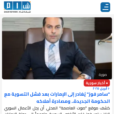
صورة
● أخبار سورية
١٠ أبريل ٢٠٢٥
"سامر فوز" يُغادر إلى الإمارات بعد فشل التسوية مع
الحكومة الجديدة.. ومصادرة أملاكه
كشف موقع "صوت العاصمة" المحلي أن رجل الأعمال السوري
البارز سامر فوز غادر الأراضي السورية متوجهاً إلى دولة الإمارات