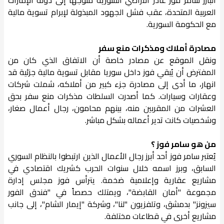
العربية المتحدة، عقب فشل الجهود المبذولة لإبرام تسوية مالية
مع الحكومة السورية.
مصادرة أملاك ومذكرات منع سفر
ونقل الموقع عن مصادر خاصة أن الاتفاق الذي كان من
المفترض أن يُبقي فوز داخل سوريا مقابل تسوية مالية جزئية قد
انهار، ما أدى إلى مصادرة جزء كبير من أملاكه، شملت شركات
وعقارات وسيارات. كما أصدرت السلطات مذكرات منع سفر بحق
العشرات من المقربين منه، بينهم محامون، رجال أعمال صغار،
وشخصيات كانت تدير أعماله بشكل مباشر.
من هو سامر فوز ؟
يُعتبر سامر فوز أحد أبرز رجال الأعمال الذين ارتبطوا بالنظام السوري
السابق، وبرز اسمه خلال سنوات الحرب كشريك اقتصادي في
مشاريع عقارية وإعلامية ضخمة. يترأس فوز مجلس إدارة
مجموعة "أمان القابضة"، ويمتلك حصصاً في "فندق الفور
سيزونز" بدمشق، وتلفزيون "لنا"، وشركة "إيمار الشام"، إلى جانب
مشاريع أخرى في قطاعات مختلفة.