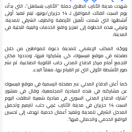
شهدت مدينة الأتارب انطلاق حملة “الأتارب بتستاهل”، التي بدأت
يوم السبت الفائت الموافق لـ 14 حزيران/يونيو، ليتم تنفيذ أولى
أنشطتها التي شملت تأهيل الأرصفة والطرف الشرقي للمدينة.
وترمي هذه الخطوة إلى تعزيز واقع الخدمات والبنية التحتية في
المدينة.
ووجّه المكتب الإعلامي للمدينة دعوة للمواطنين من خلال
صفحته في موقع فيسبوك، كي يشاركوا فيها، وحددوا مكان
التجمع أمام مركز الدفاع المدني جانب الثانوية الصناعية. ثم نشر
صور الأنشطة الأولى التي تم القيام بها، معلناً البدء.
كما أعلن الدفاع المدني عبر صفحته الرسمية في موقع فيسبوك
عن مشاركته في هذه المبادرة المجتمعية، وقال في منشور:
“شارك الدفاع المدني السوري في مبادرة شعبية انطلقت اليوم
السبت 14 حزيران في مدينة الأتارب غربي حلب، لترميم وتجميل
المدخل الشرقي للمدينة وتنفيذ أعمال خدمية تهدف إلى تحسين
الواقع الخدمي والجمالي فيها”.