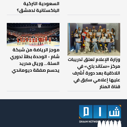
السعودية التركية
الباكستانية لدمشق؟
موجز الرياضة من شبكة
شام - الوحدة بطلاً لدوري
وزارة الإعلام تعلق تدريبات
السلة... وريال مدريد
مركز «ستاند باي» في
يحسم صفقة ديوماندي
اللاذقية بعد دورة أشرف
عليها إعلامي سابق في
قناة المنار