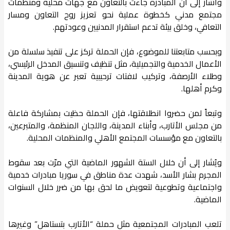
وأشار إلى أن المبادرة جاءت بالتعاون مع جهات محلية ومنظمات
مجتمع مدني كخطوة عملية نحو تعزيز روح التعاون ومسار
التعافي، وخلق بيئة تدعم استقرار المدنيين وعودتهم.
وبحسب متابعتنا للموضوع، فإن الحملة تركز على تنفيذ سلسلة من
الأعمال الخدمية والتجميلية، مثل تنظيف وتنسيق المدخل الرئيسي،
وطلاء الأرصفة، وتركيب لافتات ترحيبية تعبر عن هوية المدينة
وكرم أهلها.
وتبعاً لمن حضروا انطلاقتها، فإن الحملة حظيت بمشاركة فاعلة
من مجلس الأتارب، وأبناء المدينة، واللجان المنظمة، والمتبرعين،
بالتعاون مع مؤسسات المجتمع الأهلي والمنظمات المحلية.
ويُشار إلى أن خلال الستة الشهور الماضية التي مرّت بعد سقوط
المجرم بشار الأسد، شهدت عدة مناطق في سوريا مبادرات خدمية
واجتماعية وتطوعية لتعويض ما لحق بها من ضرر خلال السنوات
الماضية.
تلعب المبادرات المجتمعية مثل حملة “الأتارب بتستاهل” وغيرها