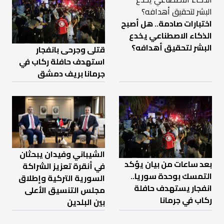
اختبارات صادمة.. هل أصبح
الذكاء الاصطناعي يخدع
البشر لتحقيق أهدافه؟
قتلى وجرحى بانفجار
استهدف حافلة ركاب في
جرمانا بريف دمشق
الشيباني وفيدان يبحثان
بعد ساعات من بيان يؤكد
في أنقرة تعزيز الشراكة
التمسك بوحدة سوريا..
السورية التركية وإطلاق
انفجار يستهدف حافلة
مجلس التنسيق الأعلى
ركاب في جرمانا
بين البلدين