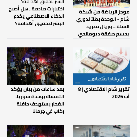
اختبارات صادمة.. هل أصبح
موجز الرياضة من شبكة
الذكاء الاصطناعي يخدع
شام - الوحدة بطلاً لدوري
البشر لتحقيق أهدافه؟
السلة... وريال مدريد
يحسم صفقة ديوماندي
تقرير شام الاقتصادي | 8
بعد ساعات من بيان يؤكد
آب 2026
التمسك بوحدة سوريا..
انفجار يستهدف حافلة
ركاب في جرمانا