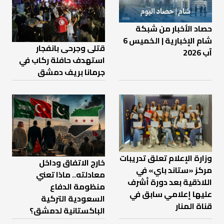
حصاد الأخبار من شبكة
شام الإخبارية | الخميس 6
قتلى وجرحى بانفجار
آب 2026
استهدف حافلة ركاب في
جرمانا بريف دمشق
وزارة الإعلام تعلق تدريبات
خارج الاتفاق وداخل
مركز «ستاند باي» في
معادلته.. ماذا تعني
اللاذقية بعد دورة أشرف
منظومة الدفاع
عليها إعلامي سابق في
السعودية التركية
قناة المنار
الباكستانية لدمشق؟