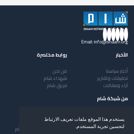
Email:
info@shaam.org
الأخبار
روابط مختصرة
أخبار سياسة
من نحن
تحقيقات وتقارير
شهداء شام
آراء ومقالات
فريق شام
من شبكة شام
أهداف شبكة شام
بنية شبكة شام
يستخدم هذا الموقع ملفات تعريف الارتباط
خدمات شبكة شام
مقدمة عن شبكة شام
لتحسين تجربة المستخدم.
المستفيدون من الشبكة
نظام العمل في شبكة شام