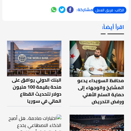
مشاركة:
الكاتب: فريق العمل
اقرأ أيضاً:
ـــــــ ــ
البنك الدولي يوافق على
محافظ السويداء يدعو
منحة بقيمة 100 مليون
المشايخ والوجهاء إلى
دولار لتحديث القطاع
حماية السلم الأهلي
المالي في سوريا
ورفض التحريض