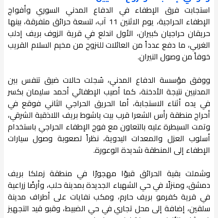
استجابت فرق الإطفاء في الدفاع المدني السوري وأفواج
الإطفاء الحراجية، يوم الاثنين 11 آب، لتسعة حرائق متفرقة، بينها
حريقان حراجيان كبيران، الأول اندلع في قرية الزوف بريف إدلب
الغربي، ما دفع عدداً من العائلات للنزوح من مخيم السلام القريب
خوفاً من وصول النيران.
ووفق مؤسسة الدفاع المدني، سُجلت حالات ضيق تنفس بين
المدنيين نتيجة الأدخنة، كما أصيب الإطفائي أحمد سليمان بكسر
في يده أثناء الاستجابة، أما الحريق الحراجي الثاني فوقع في
أحراج منطقة رأس الشعرا قرب بيت ياشوط بريف اللاذقية الشرقي،
وتمت السيطرة عليه بالتعاون مع فوج الإطفاء الحراجي باستخدام
أسلوب العزل والمعدات اليدوية، نظراً لصعوبة وصول سيارات
الإطفاء إلى المنطقة شديدة الوعورة.
وشملت بقية الحرائق قبوًا مهجورًا في منطقة زملكا بريف
دمشق، ومنزلًا في حي الشهباء الجديدة بمدينة حلب، وأرضًا زراعية
في قرية كفرمو بريف حارم، ومكب نفايات على أطراف مدينة
سلقين، إضافة إلى محل تجاري في حي الضبيط، وقبو قيد التجهيز