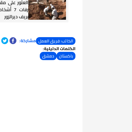
العثور على مق
رفات 7 أ
بريف ديرالزور
مشاركة:
الكاتب: فريق العمل
الكلمات الدليلية:
باكستان
دمشق