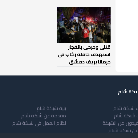
قتلى وجرحى بانفجار
استهدف حافلة ركاب في
جرمانا بريف دمشق
كة شام
 شبكة شام
بنية شبكة شام
 شبكة شام
مقدمة عن شبكة شام
فيدون من الشبكة
نظام العمل في شبكة شام
عن شبكة شبام