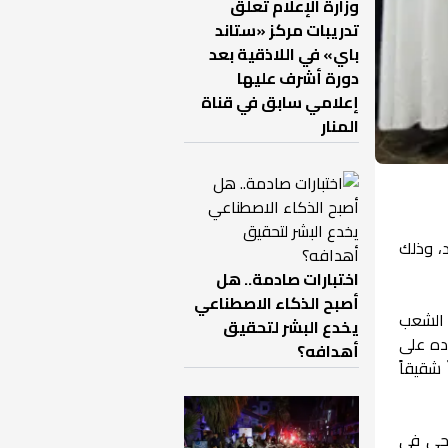
وزارة الإعلام تعلق
تدريبات مركز «ستاند
باي» في اللاذقية بعد
دورة أشرف عليها
إعلامي سابق في قناة
المنار
 الذكرى الـ78 لاستقلال البلاد، وذلك
اختبارات صادمة.. هل
أصبح الذكاء الاصطناعي
ه الشعب
يخدع البشر لتحقيق
 مرت بها بلاده على
أهدافه؟
 شقيقاً
رجي في