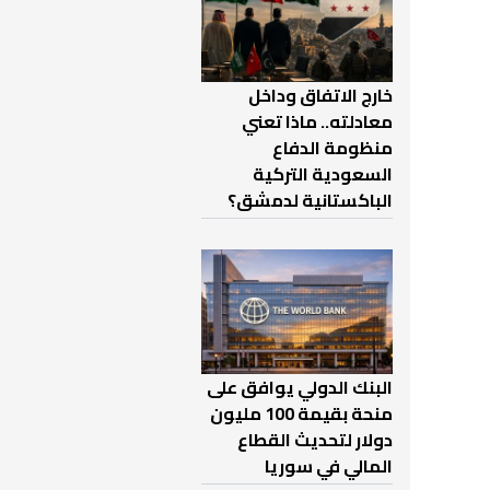
خارج الاتفاق وداخل
معادلته.. ماذا تعني
منظومة الدفاع
السعودية التركية
الباكستانية لدمشق؟
البنك الدولي يوافق على
منحة بقيمة 100 مليون
دولار لتحديث القطاع
المالي في سوريا