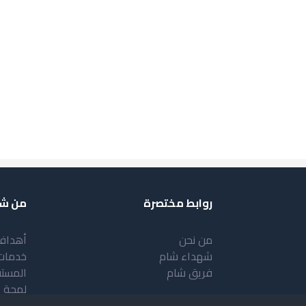
روابط مختصرة
من شب
من نحن
أهداف
شهداء شام
خدمات
فريق شام
المست
لمحة 