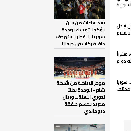
السورية
بعد ساعات من بيان
 تبادل
يؤكد التمسك بوحدة
بالسلام
سوريا.. انفجار يستهدف
حافلة ركاب في جرمانا
 مشيراً
ه دوام
 سوريا
موجز الرياضة من شبكة
 مختلف
شام - الوحدة بطلاً
لدوري السلة... وريال
مدريد يحسم صفقة
ديوماندي