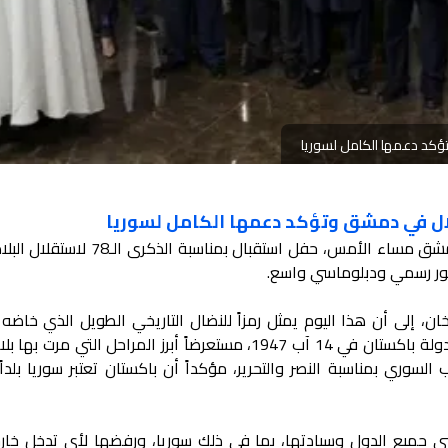
كد دعمها الكامل لسوريا
ال في دمشق وتؤكد دعمها الكامل لسوريا
أقامت سفارة جمهورية باكستان في دمشق مساء الأمس، حفل استقبال بمناسبة
ر رسمي ودبلوماسي واسع.
خان، إلى أن هذا اليوم يمثل رمزاً للنضال التاريخي الطويل الذي خاض
الباكستاني لنيل حريته، والذي تُوّج بقيام دولة باكستان في 14 آب 1947، مستعرضاً أبرز المراحل التي
سوري بمناسبة النصر والتحرير، مؤكداً أن باكستان تعتبر سوريا بلداً
ضي جميع الدول وسيادتها، بما في ذلك سوريا، ورفضها لأي تدخل خا