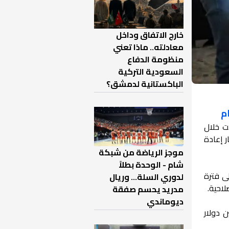
خارج الاتفاق وداخل
معادلته.. ماذا تعني
منظومة الدفاع
السعودية التركية
الباكستانية لدمشق؟
مؤسسة نفذت خلال
 إعادة
موجز الرياضة من شبكة
شام - الوحدة بطلاً
ى فترة
لدوري السلة... وريال
لاحية.
مدريد يحسم صفقة
ديوماندي
ارية جديدة ساهما في رفع الإيرادات إلى أكثر من 8 ملايين دولار