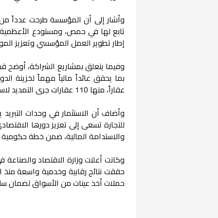
وأشار إلى أن المؤسسة طرحت عدداً من ع
إطار تطوير العمل المؤسسي وتعزيز الموا
وفيما يتعلق بمشاريع الشراكة، أوضح قس
عقاراً، منها 110 عقارات جرى التمديد لاستثمارها، و152 عقاراً مملوكاً للمؤسسة.
وأضاف أن الاستثمار في وحدات التبريد يح
للتجارة تسعى إلى تعزيز دورها الاقتصادي
والاستدامة المالية، ضمن خطة حكومية ش
وكانت أعلنت وزارة الاقتصاد والصناعة 
حملات أخذ عينات من الأسواق لضمان سلام