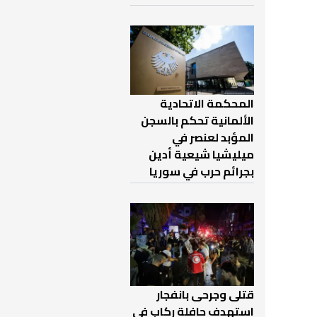
المحكمة الاتحادية
الألمانية تحكم بالسجن
المؤبد لعنصر في
ميليشيا شيعية أدين
بجرائم حرب في سوريا
قتلى وجرحى بانفجار
استهدف حافلة ركاب في