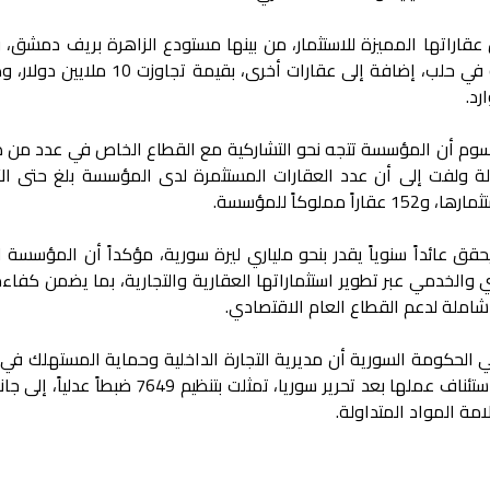
قاراتها المميزة للاستثمار، من بينها مستودع الزاهرة بريف دمشق،
تابع لها في حمص، ومستودع الأعظمية في حلب، إضافة إلى عقارات أخرى، بقيم
رد.
وم أن المؤسسة تتجه نحو التشاركية مع القطاع الخاص في عدد من صا
قق عائداً سنوياً يقدر بنحو ملياري ليرة سورية، مؤكداً أن المؤسسة 
 والخدمي عبر تطوير استثماراتها العقارية والتجارية، بما يضمن كفاءة
املة لدعم القطاع العام الاقتصادي.
في الحكومة السورية أن مديرية التجارة الداخلية وحماية المستهلك ف
حققت نتائج رقابية وخدمية واسعة منذ استئناف عملها بعد تحرير سوريا، تمثلت بتنظيم 49
ة المواد المتداولة.