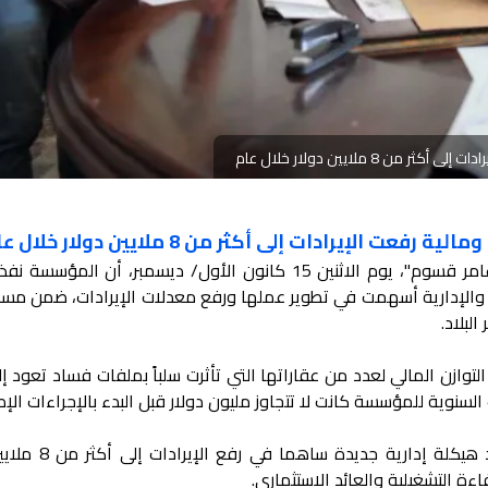
 8 ملايين دولار خلال عام
 الإيرادات إلى أكثر من 8 ملايين دولار خلال عام
أعلن مدير المؤسسة السورية للتجارة "عامر قسوم"، يوم الاثنين 15 كانون الأول/ ديسمبر، أن ال
ة والإدارية أسهمت في تطوير عملها ورفع معدلات الإيرادات، ضمن مسار
لبلاد.
ازن المالي لعدد من عقاراتها التي تأثرت سلباً بملفات فساد تعود إل
ت السنوية للمؤسسة كانت لا تتجاوز مليون دولار قبل البدء بالإجراءات الإص
وبيّن أن تطبيق إجراءات دقيقة واعتماد هيكلة إد
ءة التشغيلية والعائد الاستثماري.