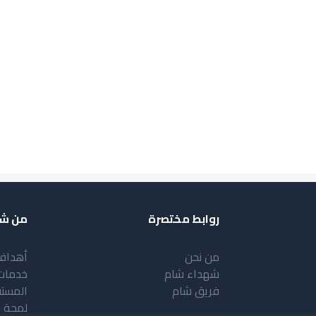
روابط مختصرة
من شب
من نحن
أهداف
شهداء شام
خدمات
فريق شام
المست
لمحة 