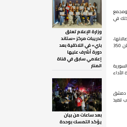
 ومجمع
ة تجاوزت 10 ملايين دولار، وذلك في
وزارة الإعلام تعلق
تدريبات مركز «ستاند
لاتها،
باي» في اللاذقية بعد
بما يحقق عائداً مالياً مهماً لخزينة الدولة ولفت إلى أن عدد العقارات المستثمرة لدى المؤسسة بلغ حتى الآن 350
دورة أشرف عليها
إعلامي سابق في قناة
المنار
السورية
 الأداء
ي دمشق
76 ضبطاً عدلياً، إلى جانب تنفيذ
بعد ساعات من بيان
يؤكد التمسك بوحدة