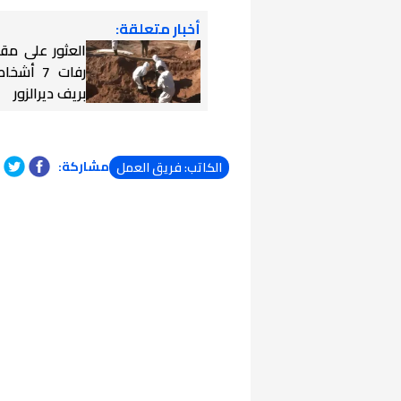
أخبار متعلقة:
العثور على مق
رفات 7 أ
بريف ديرالزور
مشاركة:
الكاتب: فريق العمل