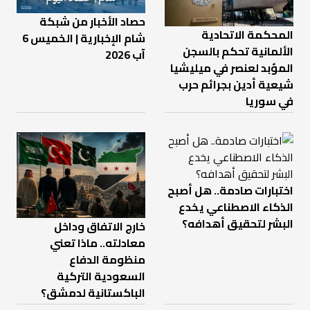
حصاد الأخبار من شبكة
المحكمة الاتحادية
شام الإخبارية | الخميس 6
الألمانية تحكم بالسجن
آب 2026
المؤبد لعنصر في ميليشيا
شيعية أدين بجرائم حرب
في سوريا
اختبارات صادمة.. هل أصبح
الذكاء الاصطناعي يخدع
البشر لتحقيق أهدافه؟
خارج الاتفاق وداخل
معادلته.. ماذا تعني
منظومة الدفاع
السعودية التركية
الباكستانية لدمشق؟