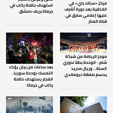
مركز «ستاند باي» في
استهدف حافلة ركاب في
اللاذقية بعد دورة أشرف
جرمانا بريف دمشق
عليها إعلامي سابق في
قناة المنار
موجز الرياضة من شبكة
شام - الوحدة بطلاً لدوري
بعد ساعات من بيان يؤكد
السلة... وريال مدريد
التمسك بوحدة سوريا..
يحسم صفقة ديوماندي
انفجار يستهدف حافلة
ركاب في جرمانا