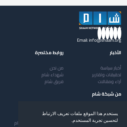
Email:
info@shaam.org
الأخبار
روابط مختصرة
أخبار سياسة
من نحن
تحقيقات وتقارير
شهداء شام
آراء ومقالات
فريق شام
من شبكة شام
أهداف شبكة شام
بنية شبكة شام
يستخدم هذا الموقع ملفات تعريف الارتباط
خدمات شبكة شام
مقدمة عن شبكة شام
لتحسين تجربة المستخدم.
المستفيدون من الشبكة
نظام العمل في شبكة شام