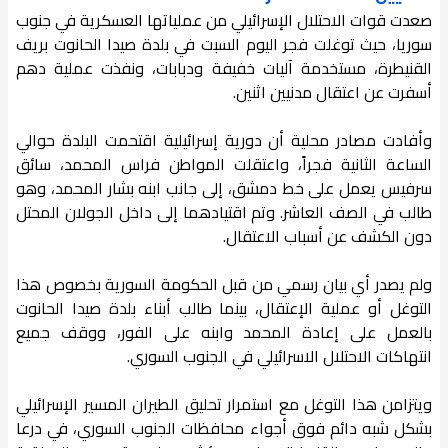
صعدت قوات الاحتلال الإسرائيلي من عملياتها العسكرية في جنوب
سوريا، حيث توغلت فجر اليوم السبت في بلدة صيدا الحانوت بريف
القنيطرة، مستخدمة آليات خفيفة ودبابات، ونفذت عملية دهم
أسفرت عن اعتقال مدنيين اثنين.
وأفادت مصادر محلية أن دورية إسرائيلية اقتحمت البلدة حوالي
الساعة الثانية فجراً، واعتقلت المواطن فراس المحمد، سائق
سرفيس يعمل على خط دمشق، إلى جانب ابنه بشار المحمد، وهو
طالب في الصف العاشر. وتم اقتيادهما إلى داخل الجولان المحتل
دون الكشف عن أسباب الاعتقال.
ولم يصدر أي بيان رسمي من قبل الحكومة السورية بخصوص هذا
التوغل أو عملية الإعتقال، بينما طالب أبناء بلدة صيدا الحانوت
بالعمل على إعادة المحمد وابنه على الفور، ووقف جميع
انتهاكات الاحتلال الاسرائيلي في الجنوب السوري.
ويتزامن هذا التوغل مع استمرار تحليق الطيران المسير الإسرائيلي
بشكل شبه دائم فوق أجواء محافظات الجنوب السوري، في درعا