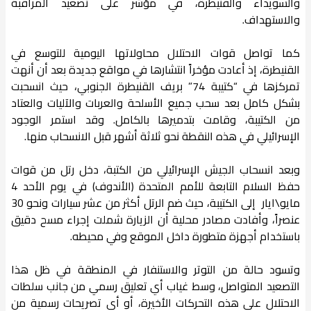
والسويداء والقنيطرة، في مؤشر على تصعيد المراقبة
والاستهداف.
كما تواصل قوات الاحتلال محاولاتها اليومية للتوسع في
القنيطرة، إذ أعادت مؤخراً انتشارها في مواقع جديدة بعد أن أنهت
تمركزها في “كتيبة 74” بريف القنيطرة الجنوبي، حيث انسحبت
بشكل كامل بعد سحب جميع الأسلحة والعربات والآليات والعتاد
من الكتيبة، وقامت بتدميرها بالكامل. وقد استمر الوجود
الإسرائيلي في هذه النقطة نحو ثلاثة أشهر قبل الانسحاب منها.
وبعد انسحاب الجيش الإسرائيلي من الكتبة، دخل رتل من قوات
حفظ السلام التابعة للأمم المتحدة (الأندوف) في يوم الأحد 4
مايو\ايار إلى الكتيبة، حيث ضم الرتل أكثر من عشر سيارات ونحو 30
عنصراً، وأفادت مصادر محلية أن الزيارة شملت إجراء مسح دقيق
باستخدام أجهزة متطورة داخل الموقع وفي محيطه.
وتسود حالة من التوتر والاستنفار في المنطقة في ظل هذا
التصعيد المتواصل، وسط غياب أي تعليق رسمي من جانب سلطات
الاحتلال على هذه التحركات الأخيرة، أو أي تصريحات رسمية من