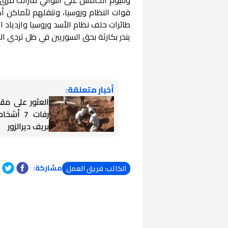
قوات النظام وروسيا، وتنقلهم لأماكن أكث
طائرات حلف نظام الأسد وروسيا وازدياد
ينذر بكارثة بحق السوريين في ظل تردي الأ
أخبار متعلقة:
العثور على مق
رفات 7 أ
بريف ديرالزور
مشاركة:
الكاتب: فريق العمل