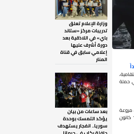
وزارة الإعلام تعلق
تدريبات مركز «ستاند
باي» في اللاذقية بعد
دورة أشرف عليها
إعلامي سابق في قناة
المنار
، جراء حملات قصف انتقامية،
ي حملة
طفلاً و 19 امرأة، في مجزرة مروعة
بعد ساعات من بيان
ارتكبتها طائرات النظام الحربية بقصفها أحياء القصور والخمارة والشمالي في مدينة إدلب عصر اليوم الأحد 1 كانون
يؤكد التمسك بوحدة
سوريا.. انفجار يستهدف
حافلة ركاب في جرمانا