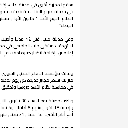
في حصيلة غير نهائية لحملة قصف ممنهجة 
النظام، اليوم الأحد 1 
البيضاء".
إعلاميين، إضافة لأضرار كبيرة لحقت في
وقالت مؤسسة الدفاع المدني السوري "ال
مازالت تسطر مجازر جديدة كل يوم تحصد أ
في محاسبة نظام الأسد وروسيا وتحقيق ال
وإصابة
أربع أيام الأخيرة، عن مقتل 31 مدني بينهم 10 أطفال و4 نساء، وإصابة 113 آخرين بينهم 44 طفل و22 امرأة.
ولليوم الخامس على التوالي مازالت فرق