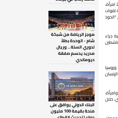
سبقها مجزرة أخرى في مدينة إدلب، إذ قتل 8 مدنيين بينهم طفلان وامرأة، وإصابة 63 مدنياً بينهم 30 طفلاً و 20 امرأة،
 لقوات
ق "الخوذ
موجز الرياضة من شبكة
حربية جراء
شام - الوحدة بطلاً
طبييين وناشطين
لدوري السلة... وريال
مدريد يحسم صفقة
ديوماندي
وروسيا
لإنسان
حليفه الروسي، عن مقتل 7 مدنيين بينهم 3 أطفال وامرأة،
روسي، خلال
البنك الدولي يوافق على
منحة بقيمة 100 مليون
دولار لتحديث القطاع
لهجمات