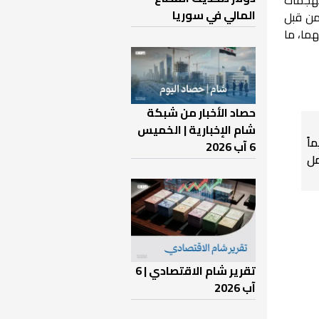
المالي في سوريا
 من قبل
ما، ما
حصاد الأخبار من شبكة
شام الإخبارية | الخميس
اً
6 آب 2026
ل
تقرير شام الاقتصادي | 6
آب 2026