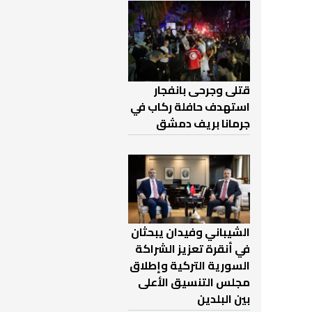
قتلى وجرحى بانفجار
استهدف حافلة ركاب في
جرمانا بريف دمشق
الشيباني وفيدان يبحثان
في أنقرة تعزيز الشراكة
السورية التركية وإطلاق
مجلس التنسيق الأعلى
بين البلدين