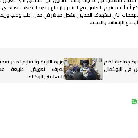
ر أمناً لحمايتهم بالتزامن مع استمرار ارتفاع وتيرة التصعيد العسكري
 الهجمات التي تستهدف المدنيين بشكل مباشر في مدن إدلب وحلب وريفه
وضاع الإنسانية والصحية.
برة جماعية تضم
وزارة التربية والتعليم تصدر تعميم
شخاص في البوكمال
بصرف تعويض طبيعة عم
للمعلمين الوكلاء