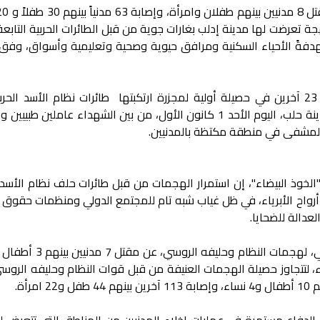
تعرضت لها مدينة إدلب بغارات جوية من قبل الطائرات الحربية التابعة
كانون الأول، مستهدفةً الأحياء السكنية ومرافق حيوية وصحية وتعليمية وأسواق، وف
وفي مدينة حلب، قتل 12 مدنياً وأصيب 23 آخرين في حصيلة أولية لمجزرة ارتكبتها طائرات نظام الأسد ال
استهدفت مشفى حلب الجامعي في مدينة حلب، اليوم الأحد 1 كانون الأول، من بين الشهداء عاملين 
 المشفى في منطقة مكتظة بالمدنيين.
خوذ البيضاء"، إن استمرار الهجمات من قبل طائرات حلف نظام الأسد 
رواح الأبرياء، في ظل غياب شبه تام للمجتمع الدولي ومنظمات حقوق ا
عدالة للضحايا.
وبلغت حصيلة يوم السبت 30 تشرين الثاني، لهجمات النظام و
 18 آخرين بينهم 8 أطفال و5 نساء، لتتجاوز حصيلة الهجمات العنيفة من قبل قوات النظام وحليفه ال
 الدفاع مستمرة في عمليات إخلاء المدنيين من المناطق التي تتعرض 