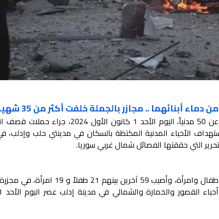
اء أبنائهما .. مجازر بالجملة خلفت أكثر من 35 شهيداً
قضى أكثر من 35 شهيداً، وجرح مايزيد عن 50 مدنياً، اليوم الأحد 1 كانون الأول 2024
باستهداف الأحياء المدنية المكتظة بالسكان في مدينتي حلب وإدلب، ف
تحرير التي حققتها الفصائل شمال غربي سوريا.
وقتل أكثر من 15 مدنياً مدنيين بينهم 3 أطفال وامرأة، وأصيب 59 آخرين بينهم 21 