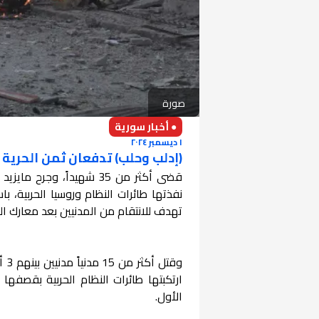
صورة
● أخبار سورية
١ ديسمبر ٢٠٢٤
(إدلب وحلب) تدفعان ثمن الحرية من دم
نفذتها طائرات النظام وروسيا الحربية، 
تهدف للانتقام من المدنيين بعد معارك ال
الأول.