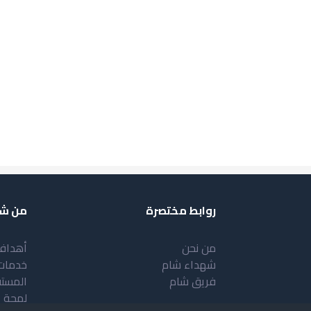
روابط مختصرة
من شب
من نحن
أهداف
شهداء شام
خدمات
فريق شام
المست
لمحة 