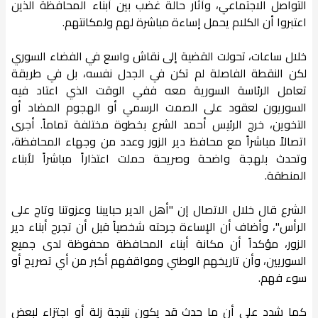
التواصل الاجتماعي، وأثار حالة غضب بين أبناء المحافظة الذين
اعتبروا أن الكلام يحمل إساءة مباشرة لهم ولمكانتهم.
خلال ساعات، تحولت القضية إلى نقاش واسع في الفضاء السوري
لكن النقطة الفاصلة لم تكن في الجدل نفسه، بل في طريقة
تعامل الرئاسة السورية معه ففي الوقت الذي اعتاد فيه
السوريون لعقود على الصمت الرسمي أو الهجوم المضاد أو
التخوين، خرج الرئيس أحمد الشرع بخطوة مختلفة تماماً. أجرى
اتصالاً مباشراً مع محافظ دير الزور وعدد من وجهاء المحافظة،
وتحدث بلهجة واضحة وصريحة حملت اعتذاراً مباشراً لأبناء
المنطقة.
الشرع قال خلال الاتصال إن "أهل الدير حبايبنا وعزوتنا وتاج على
الرأس"، وأضاف أن الإساءة جرحته شخصياً قبل أن تجرح أبناء دير
الزور، مؤكداً أن مكانة أبناء المحافظة محفوظة لدى جميع
السوريين، وأن تاريخهم الوطني ومواقفهم أكبر من أي تصريح أو
سوء فهم.
كما شدد على أن ما حدث قد يكون نتيجة زلة أو اجتزاء لبعض