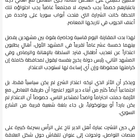
باعتبارهم خصماً يجب كسره، لا مجتمعاً غاضباً يجب احتواؤه تلك
اللحظة كانت الشرارة التي فتحت أبواب سوريا على واحدة من
أعنف الحروب في تاريخها المعاصر.
لهذا بدت المقارنة اليوم قاسية وحاضرة بقوة بين مشهدين يفصل
بينهما خمسة عشر عاماً تقريباً في المشهد الأول، أهالٍ يطلبون
اعتذاراً عن تعذيب أطفال، فترد السلطة بالإهانة والرصاص وفي
المشهد الثاني، رئيس دولة يخرج بنفسه ليقول لمحافظة كاملة إن
كرامتها محفوظة وإن أي إساءة لها تستوجب الاعتذار.
ويذكر أن الأثر الذي تركه اعتذار الشرع لم يكن سياسياً فقط، بل
اجتماعياً أيضاً كثير من أبناء دير الزور اعتبروا أن طريقة التعاطي مع
الأزمة حملت احتراماً واضحاً لمشاعر الناس، خصوصاً أن الاعتذار لم
يكن بارداً أو بروتوكولياً، بل جاء بلغة شعبية قريبة من الشارع
السوري.
في حين انتشرت عبارة أهل الدير تاج على الرأس بسرعة كبيرة على
منصات التواصل، وتحولت إلى عنوان للنقاش حول شكل العلاقة