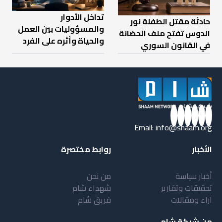
تداخل الأدوار
حادثة مقتل الطفلة نور
والمسؤوليات بين العمل
الدوس تفتح ملف الحضانة
والحياة وأثره على الفرد
في القانون السوري
Email:
info@shaam.org
الأخبار
روابط مختصرة
أخبار سياسة
من نحن
تحقيقات وتقارير
شهداء شام
آراء ومقالات
فريق شام
من شبكة شام