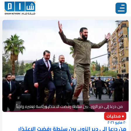
من درعا إلى دير الزور.. بين سلطة رفضت الاعتذار ورئاسة تعتبره واجباً
● محليات
٢٠ مايو ٢٠٢٦
من درعا إلى دير الزور.. بين سلطة رفضت الاعتذار