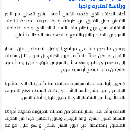
ورئاسة تعتبره واجباً
أعاد الاعتذار الذي قدمه الرئيس أحمد الشرع لأهالي دير الزور
النقاش حول الفارق بين طريقة إدارة الدولة الجديدة للأزمات
الداخلية، وبين نهج نظام بشار الأسد البائد الذي واجه احتجاجات
السوريين بالحديد والنار والقمع والتصعيد منذ اللحظات الأولى.
ووفق ما ظهر جليا على مواقع التواصل الاجتماعي فإن اعتذار
الرئيس لم يكن حدثاً عادياً مر مرور الكرام، بل تحول خلال ساعات
إلى قضية رأي عام واسعة، لأن السوريين قرؤوه من زاوية أعمق
بكثير من مجرد توضيح أو سوء فهم.
كثيرون رأوا فيه لحظة سياسية مختلفة تماماً عن تلك التي عاشتها
البلاد في عهد بشار الأسد البائد، حين كانت السلطة تعتبر الاعتراف
بالخطأ نوعاً من الانكسار الذي لا يجوز إظهاره أمام الناس.
القصة بدأت بعد انتشار مقطع من مقابلة تلفزيونية مطولة أجراها
الأستاذ حسين الشرع، والد الرئيس، وتناول النقاش جزءاً من الحديث
المتعلق بمحافظة دير الزور انتشر بشكل واسع على مواقع