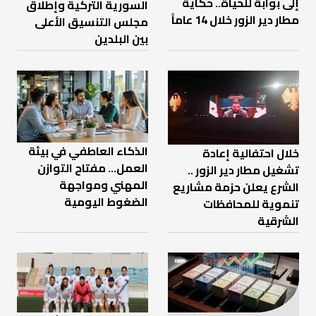
إلى بوابة للحياة.. حكاية
السورية التركية وإطلاق
مطار دير الزور خلال 14 عاماً
مجلس التنسيق الأعلى
بين البلدين
الذكاء العاطفي في بيئة
خلال احتفالية إعادة
العمل… مفتاح التوازن
تشغيل مطار دير الزور ..
المهني ومواجهة
الشرع يعلن حزمة مشاريع
الضغوط اليومية
تنموية للمحافظات
الشرقية