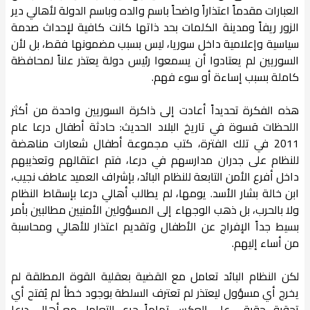
العبارات مقدماً اعتذاراً واضحاً باسم والده وباسم الدولة لأهالي دير
الزور ريفاً ومدينة الكلمات بحد ذاتها كانت كافية لإحداث صدمة
سياسية وإعلامية داخل سوريا، ليس بسبب مضمونها فقط، بل لأن
السوريين لم يعتادوا أن يسمعوا رئيس دولة يعتذر علناً لمحافظة
كاملة بسبب إساءة أو سوء فهم.
هذه الفكرة تحديداً أعادت إلى ذاكرة السوريين واحدة من أكثر
اللحظات قسوة في تاريخ البلاد الحديث: حادثة أطفال درعا عام
2011 في تلك الفترة، كتب مجموعة أطفال شعارات مناهضة
للنظام على جدران مدارسهم في درعا، فتم اعتقالهم وتعذيبهم
داخل أفرع الأمن التابعة للنظام البائد، بإشراف العميد عاطف نجيب،
ابن خالة بشار الأسد. يومها، لم يطالب أهالي درعا بإسقاط النظام
ولا بالحرب، بل ذهب الوجهاء إلى المسؤولين الأمنيين مطالبين بأمر
بسيط جداً الإفراج عن الأطفال وتقديم اعتذار للأهالي ومحاسبة
من أساء إليهم.
لكن النظام البائد تعامل مع القضية بعقلية القوة المطلقة لم
يخرج أي مسؤول ليعتذر لم تعترف السلطة بوجود خطأ لم يُفتح أي
تحقيق حقيقي على العكس تماماً، جرى التعامل مع أهالي درعا