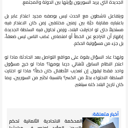
الجديدة التي يريد السوريون رؤيتها بين الدولة والمجتمع.
ويتفاعل ناشطون مع الحدث ليس بوصفه مجرد اعتذار عابر بل
باعتباره مقارنة حيّة بين زمنين مختلفين زمن كان الاعتذار فيه
مستحيلاً حتى لو احترقت البلاد، وزمن تحاول فيه السلطة الجديدة
إظهار أن التراجع عن الخطأ أو امتصاص غضب الناس ليس ضعفاً،
بل جزء من مسؤولية الحكم.
ولهذا عاد السؤال بقوة على مواقع التواصل بعد الحادثة: ماذا لو
اعتذر النظام السابق لأهالي درعا يومها؟ ماذا لو خرج مسؤول
واحد فقط ليقول إن تعذيب الأطفال كان خطأ؟ ماذا لو اختارت
السلطة الاحتواء بدلاً من الكسر؟ بالنسبة لكثير من السوريين، ربما
كان تاريخ البلاد كله سيتغير.
أخبار متعلقة:
المحكمة الاتحادية الألمانية تحكم
بالسجن المؤبد لعنصر في ميليشيا