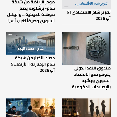
موجز الرياضة من شبكة
شام- برشلونة يضم
تقرير شام الاقتصادي | 6
موهبة بلجيكية... والهلال
آب 2026
السوري وصيفاً لغرب آسيا
حصاد الأخبار من شبكة
شام الإخبارية | الأربعاء 5
صندوق النقد الدولي
آب 2026
يتوقع نمو الاقتصاد
السوري ويشيد
بالإصلاحات الحكومية