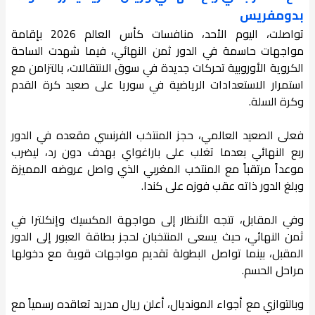
بدومفريس
تواصلت، اليوم الأحد، منافسات كأس العالم 2026 بإقامة
مواجهات حاسمة في الدور ثمن النهائي، فيما شهدت الساحة
الكروية الأوروبية تحركات جديدة في سوق الانتقالات، بالتزامن مع
استمرار الاستعدادات الرياضية في سوريا على صعيد كرة القدم
وكرة السلة.
فعلى الصعيد العالمي، حجز المنتخب الفرنسي مقعده في الدور
ربع النهائي بعدما تغلب على باراغواي بهدف دون رد، ليضرب
موعداً مرتقباً مع المنتخب المغربي الذي واصل عروضه المميزة
وبلغ الدور ذاته عقب فوزه على كندا.
وفي المقابل، تتجه الأنظار إلى مواجهة المكسيك وإنكلترا في
ثمن النهائي، حيث يسعى المنتخبان لحجز بطاقة العبور إلى الدور
المقبل، بينما تواصل البطولة تقديم مواجهات قوية مع دخولها
مراحل الحسم.
وبالتوازي مع أجواء المونديال، أعلن ريال مدريد تعاقده رسمياً مع