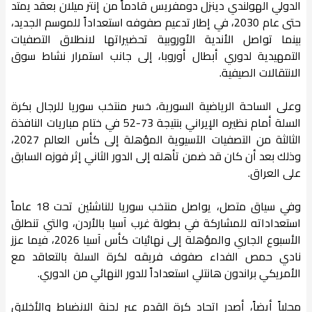
الدولي الهولندي دينزل دومفريس قادماً من إنتر ميلان بعقد يمتد
حتى عام 2030، في إطار تدعيم صفوفه استعداداً للموسم الجديد،
بينما تواصل الأندية الأوروبية تحضيراتها لانطلاق التصفيات
التمهيدية لدوري أبطال أوروبا، إلى جانب استمرار نشاط سوق
الانتقالات الصيفية.
وعلى الساحة الرياضية السورية، خسر منتخب سوريا للرجال بكرة
السلة أمام نظيره الإيراني بنتيجة 73-52 في ختام مباريات النافذة
الثالثة من التصفيات الآسيوية المؤهلة إلى كأس العالم 2027،
وذلك بعد أن كان قد ضمن تأهله إلى الدور الثاني إثر فوزه السابق
على العراق.
وفي سياق متصل، يواصل منتخب سوريا للناشئين تحت 18 عاماً
استعداداته للمشاركة في بطولة غرب آسيا بالأردن، والتي تنطلق
الأسبوع الجاري والمؤهلة إلى نهائيات كأس آسيا 2026، فيما عزز
نادي حمص الفداء صفوف فريقه لكرة السلة بالتعاقد مع
الأمريكي براندون هانتلي استعداداً للدور النهائي من الدوري.
محلياً أيضاً، أصدر اتحاد كرة القدم عبر لجنة الانضباط والأخلاق