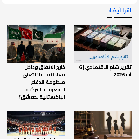
اقرأ أيضاً:
ـــــــ ــ
تقرير شام الاقتصادي | 6
خارج الاتفاق وداخل
آب 2026
معادلته.. ماذا تعني
منظومة الدفاع
السعودية التركية
الباكستانية لدمشق؟