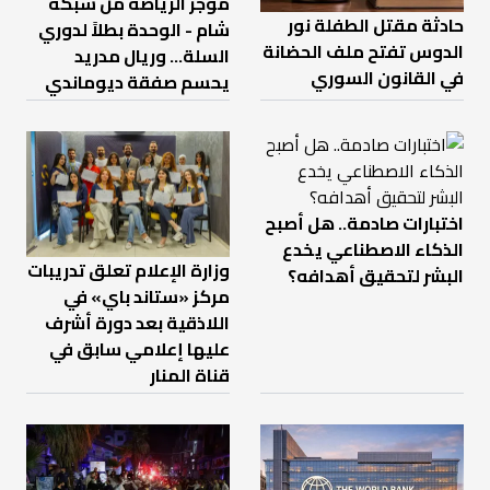
موجز الرياضة من شبكة
حادثة مقتل الطفلة نور
شام - الوحدة بطلاً لدوري
الدوس تفتح ملف الحضانة
السلة... وريال مدريد
في القانون السوري
يحسم صفقة ديوماندي
اختبارات صادمة.. هل أصبح
الذكاء الاصطناعي يخدع
وزارة الإعلام تعلق تدريبات
البشر لتحقيق أهدافه؟
مركز «ستاند باي» في
اللاذقية بعد دورة أشرف
عليها إعلامي سابق في
قناة المنار