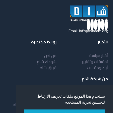
Email:
info@shaam.org
الأخبار
روابط مختصرة
أخبار سياسة
من نحن
تحقيقات وتقارير
شهداء شام
آراء ومقالات
فريق شام
من شبكة شام
أهداف شبكة شام
بنية شبكة شام
يستخدم هذا الموقع ملفات تعريف الارتباط
خدمات شبكة شام
مقدمة عن شبكة شام
لتحسين تجربة المستخدم.
المستفيدون من الشبكة
نظام العمل في شبكة شام
لمحة عن شبكة شبام