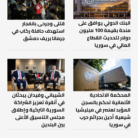
البنك الدولي يوافق على
قتلى وجرحى بانفجار
منحة بقيمة 100 مليون
استهدف حافلة ركاب في
دولار لتحديث القطاع
جرمانا بريف دمشق
المالي في سوريا
المحكمة الاتحادية
الشيباني وفيدان يبحثان
الألمانية تحكم بالسجن
في أنقرة تعزيز الشراكة
المؤبد لعنصر في ميليشيا
السورية التركية وإطلاق
شيعية أدين بجرائم حرب
مجلس التنسيق الأعلى
في سوريا
بين البلدين