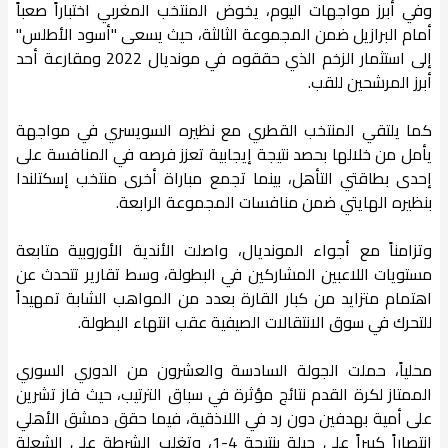
وفي أبرز مواجهات اليوم، يخوض المنتخب المغربي اختباراً صعباً
أمام البرازيل ضمن المجموعة الثالثة، حيث يسعى "أسود الأطلس"
إلى استثمار الزخم الذي حققوه في مونديال 2022 ومقارعة أحد
أبرز المرشحين للقب.
كما يلتقي المنتخب القطري مع نظيره السويسري في مواجهة
يأمل من خلالها بحصد نتيجة إيجابية تعزز فرصه في المنافسة على
إحدى بطاقتي التأهل، بينما تجمع مباراة أخرى منتخب إسكتلندا
بنظيره الهايتي ضمن منافسات المجموعة الرابعة.
وتزامناً مع أجواء المونديال، واصلت الأندية الأوروبية متابعة
مستويات اللاعبين المشاركين في البطولة، وسط تقارير تتحدث عن
اهتمام متزايد من كبار القارة بعدد من المواهب الشابة تمهيداً
للتحرك في سوق الانتقالات الصيفية عقب انتهاء البطولة.
محلياً، حملت الجولة السادسة والعشرون من الدوري السوري
الممتاز لكرة القدم نتائج مؤثرة في سباق الترتيب، حيث فاز تشرين
على أمية بهدفين دون رد في اللاذقية، فيما حقق دمشق الأهلي
انتصاراً كبيراً على جبلة بنتيجة 4-1، وتغلب الشرطة على الشعلة