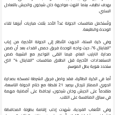
بهدف نظيف، بينما انتهت مواجهة خان شيخون والجيش بالتعادل
السلبي.
وتُستكمل منافسات الجولة غداً الأحد بثلاث مباريات أبرزها لقاء
الوحدة والطليعة.
وفي كرة السلة، اتجهت الأنظار إلى الجولة الأخيرة من إياب
"الفاينال 6"، حيث واجه الوحدة فريق حمص الفداء بعد أن ضمن
صدارة الترتيب العام، فيما التقى النواعير مع الشبيبة ضمن
الاستعدادات الأخيرة قبل انطلاق منافسات "الفاينال 4" التي
ستحدد هوية بطل الموسم.
أما في الكرة الطائرة، فقد واصل فريق الشرطة تمسكه بصدارة
الدوري الممتاز للرجال برصيد 21 نقطة مع ختام الجولة التاسعة،
متقدماً على الجيش وخان شيخون، ليحافظ على أفضلية مهمة
في سباق المنافسة على اللقب.
وفي الألعاب الفردية، شهدت إدلب إقامة بطولة المحافظة