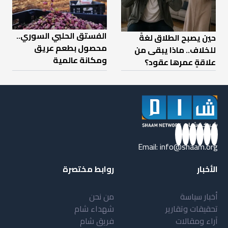
الفستق الحلبي السوري..
حين يصبح الطلاق لغةً
محصول بطعم عريق
للخلاف.. ماذا يبقى من
ومكانة عالمية
علاقةٍ عمرها عقود؟
Email:
info@shaam.org
الأخبار
روابط مختصرة
أخبار سياسة
من نحن
تحقيقات وتقارير
شهداء شام
آراء ومقالات
فريق شام