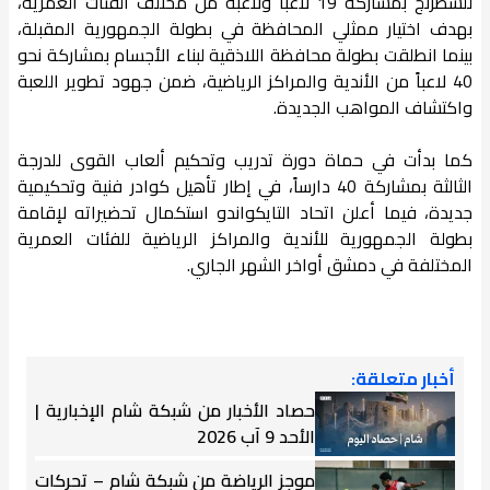
للشطرنج بمشاركة 19 لاعباً ولاعبة من مختلف الفئات العمرية،
بهدف اختيار ممثلي المحافظة في بطولة الجمهورية المقبلة،
بينما انطلقت بطولة محافظة اللاذقية لبناء الأجسام بمشاركة نحو
40 لاعباً من الأندية والمراكز الرياضية، ضمن جهود تطوير اللعبة
واكتشاف المواهب الجديدة.
كما بدأت في حماة دورة تدريب وتحكيم ألعاب القوى للدرجة
الثالثة بمشاركة 40 دارساً، في إطار تأهيل كوادر فنية وتحكيمية
جديدة، فيما أعلن اتحاد التايكواندو استكمال تحضيراته لإقامة
بطولة الجمهورية للأندية والمراكز الرياضية للفئات العمرية
المختلفة في دمشق أواخر الشهر الجاري.
أخبار متعلقة:
حصاد الأخبار من شبكة شام الإخبارية |
الأحد 9 آب 2026
موجز الرياضة من شبكة شام – تحركات