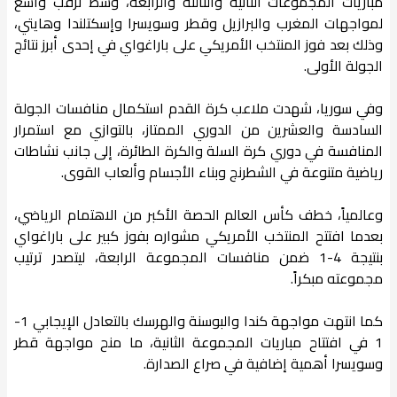
مباريات المجموعات الثانية والثالثة والرابعة، وسط ترقب واسع
لمواجهات المغرب والبرازيل وقطر وسويسرا وإسكتلندا وهايتي،
وذلك بعد فوز المنتخب الأمريكي على باراغواي في إحدى أبرز نتائج
الجولة الأولى.
وفي سوريا، شهدت ملاعب كرة القدم استكمال منافسات الجولة
السادسة والعشرين من الدوري الممتاز، بالتوازي مع استمرار
المنافسة في دوري كرة السلة والكرة الطائرة، إلى جانب نشاطات
رياضية متنوعة في الشطرنج وبناء الأجسام وألعاب القوى.
وعالمياً، خطف كأس العالم الحصة الأكبر من الاهتمام الرياضي،
بعدما افتتح المنتخب الأمريكي مشواره بفوز كبير على باراغواي
بنتيجة 4-1 ضمن منافسات المجموعة الرابعة، ليتصدر ترتيب
مجموعته مبكراً.
كما انتهت مواجهة كندا والبوسنة والهرسك بالتعادل الإيجابي 1-
1 في افتتاح مباريات المجموعة الثانية، ما منح مواجهة قطر
وسويسرا أهمية إضافية في صراع الصدارة.