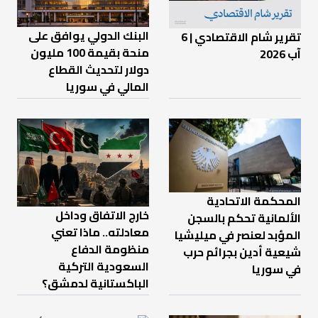
البنك الدولي يوافق على
تقرير شام الاقتصادي | 6
منحة بقيمة 100 مليون
آب 2026
دولار لتحديث القطاع
المالي في سوريا
المحكمة الاتحادية
خارج الاتفاق وداخل
الألمانية تحكم بالسجن
معادلته.. ماذا تعني
المؤبد لعنصر في ميليشيا
منظومة الدفاع
شيعية أدين بجرائم حرب
السعودية التركية
في سوريا
الباكستانية لدمشق؟