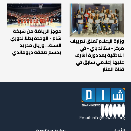
موجز الرياضة من شبكة
شام - الوحدة بطلاً لدوري
وزارة الإعلام تعلق تدريبات
السلة... وريال مدريد
مركز «ستاند باي» في
يحسم صفقة ديوماندي
اللاذقية بعد دورة أشرف
عليها إعلامي سابق في
قناة المنار
Email:
info@shaam.org
الأخبار
روابط مختصرة