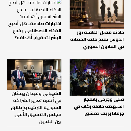
اختبارات صادمة.. هل أصبح
الذكاء الاصطناعي يخدع
حادثة مقتل الطفلة نور
البشر لتحقيق أهدافه؟
الدوس تفتح ملف الحضانة
في القانون السوري
الشيباني وفيدان يبحثان
قتلى وجرحى بانفجار
في أنقرة تعزيز الشراكة
استهدف حافلة ركاب في
السورية التركية وإطلاق
جرمانا بريف دمشق
مجلس التنسيق الأعلى
بين البلدين