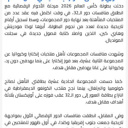
دخلت بطولة كأس العالم 2026 مرحلة الأدوار الإقصائية مع
انطلاق منافسات دور الـ32، في وقت اكتمل فيه عقد عدد من
المنتخبات المتأهلة بعد نهاية دور المجموعات، وسط تسجيل أرقام
تاريخية جديدة لعدد من نجوم البطولة، أبرزها لوكا مودريتش
وهاري كين، اللذين واصلا كتابة فصول جديدة في سجلات
المونديال.
وشهدت منافسات المجموعات تأهل منتخبات إنكلترا وكرواتيا عن
المجموعة الثانية عشرة، بعد فوز إنكلترا على بنما بهدفين دون رد،
وكرواتيا على غانا بهدفين مقابل هدف.
كما حسمت المجموعة الحادية عشرة بطاقتي التأهل لصالح
كولومبيا والبرتغال، بينما نجح منتخب الكونغو الديمقراطية في
انتزاع بطاقة العبور إلى دور الـ32 عقب فوزه على أوزبكستان بثلاثة
أهداف مقابل هدف.
وفي المقابل، انطلقت منافسات الدور الإقصائي الأول بمواجهة
تاريخية جمعت جنوب إفريقيا وكندا، في أول ظهور للمنتخبين في