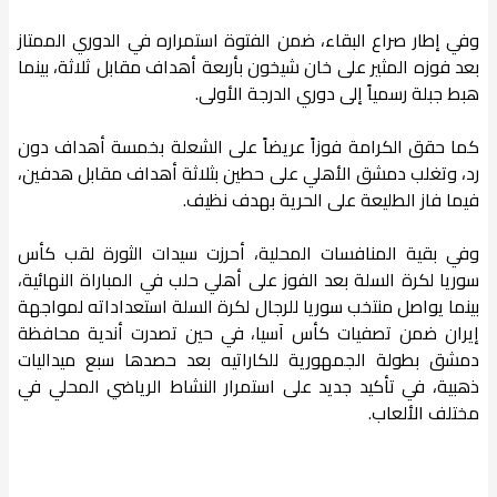
وفي إطار صراع البقاء، ضمن الفتوة استمراره في الدوري الممتاز
بعد فوزه المثير على خان شيخون بأربعة أهداف مقابل ثلاثة، بينما
هبط جبلة رسمياً إلى دوري الدرجة الأولى.
كما حقق الكرامة فوزاً عريضاً على الشعلة بخمسة أهداف دون
رد، وتغلب دمشق الأهلي على حطين بثلاثة أهداف مقابل هدفين،
فيما فاز الطليعة على الحرية بهدف نظيف.
وفي بقية المنافسات المحلية، أحرزت سيدات الثورة لقب كأس
سوريا لكرة السلة بعد الفوز على أهلي حلب في المباراة النهائية،
بينما يواصل منتخب سوريا للرجال لكرة السلة استعداداته لمواجهة
إيران ضمن تصفيات كأس آسيا، في حين تصدرت أندية محافظة
دمشق بطولة الجمهورية للكاراتيه بعد حصدها سبع ميداليات
ذهبية، في تأكيد جديد على استمرار النشاط الرياضي المحلي في
مختلف الألعاب.