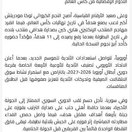
الأدوار الإقصائية من كأس العالم.
وعلى صعيد الأرقام القياسية، أصبح النجم الكرواتي لوكا مودريتش
أكبر لاعب يصنع هدفاً في تاريخ نهائيات كأس العالم، فيما انفرد
مهاجم المنتخب الإنكليزي هاري كين بصدارة هدافي منتخب بلاده
في تاريخ البطولة بعدما رفع رصيده إلى 11 هدفاً، مؤكداً حضوره
كأحد أبرز نجوم النسخة الحالية.
أوروبياً، تتواصل استعدادات الأندية للموسم الجديد، بعدما أعلن
الاتحاد الأوروبي تصنيف الأندية للأوعية الأربعة الخاصة بقرعة
دوري أبطال أوروبا 2026-2027، بالتزامن مع استمرار نشاط سوق
الانتقالات الصيفية وتحركات الأندية لتعزيز صفوفها قبل انطلاق
المنافسات.
وفي سوريا، تأجل حسم لقب الدوري السوري الممتاز إلى الجولة
الأخيرة، بعدما حافظ أهلي حلب على صدارة الترتيب بفوزه على
جبلة بأربعة أهداف مقابل هدف، فيما واصل حمص الفداء
مطاردته المباشرة إثر فوزه على الجيش بثلاثية نظيفة، ليبقى فارق
النقطة الواحدة قائماً بين الفريقين قبل الجولة الختامية.