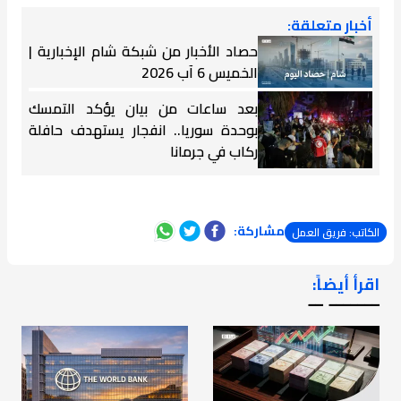
أخبار متعلقة:
حصاد الأخبار من شبكة شام الإخبارية |
الخميس 6 آب 2026
بعد ساعات من بيان يؤكد التمسك
بوحدة سوريا.. انفجار يستهدف حافلة
ركاب في جرمانا
مشاركة:
الكاتب: فريق العمل
اقرأ أيضاً:
ـــــــ ــ