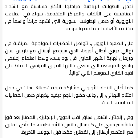
تدخل البطولات الرياضية مراحلها الأكثر حساسية مع اشتداد
المنافسة على الألقاب والمراكز المتقدمة، سواء في الملاعب
الأوروبية أو ضمن البطولات السورية التي تشهد حراكاً واسعاً في
مختلف الألعاب الجماعية والفردية.
على الصعيد الأوروبي، تتواصل التحضيرات للمواجهة المرتقبة في
نهائي دوري أبطال أوروبا، الذي سيجمع أرسنال مع باريس سان
جيرمان نهاية الشهر الجاري في بودابست، وسط اهتمام إعلامي
واسع بالموقعة التي يسعى خلالها الفريق الفرنسي للحفاظ على
لقبه القاري للموسم الثاني توالياً.
كما أعلن الاتحاد الأوروبي مشاركة فرقة “The Killers” في حفل
افتتاح النهائي، إلى جانب حضور النجم ديفيد بيكهام ضمن الفعاليات
المرافقة للحدث.
وفي إنجلترا، اشتعل سباق لقب الدوري الإنجليزي الممتاز بعد فوز
مانشستر سيتي على كريستال بالاس بثلاثية نظيفة، ما قلّص الفارق
مع المتصدر أرسنال إلى نقطتين فقط قبل الجولات الأخيرة.