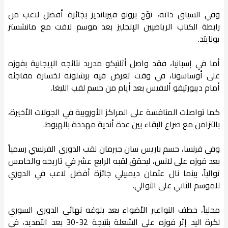
وفي السياق ذاته، توّج برونو فيرنانديز بجائزة أفضل لاعب من
رابطة الكتاب الرياضيين الإنجليز بعد موسم لافت مع مانشستر
يونايتد.
أما في إسبانيا، فقد واصل أتلتيكو مدريد نتائجه الإيجابية بفوزه
على أوساسونا، في وقت تعرض فيه برشلونة لخسارة مفاجئة
أمام ديبورتيفو ألافيس بعد أيام من حسم لقب الليغا.
كما تواصلت المنافسة على المراكز الأوروبية في الجولات الأخيرة،
بالتزامن مع صراع البقاء بين عدة أندية مهددة بالهبوط.
وفي فرنسا، حسم باريس سان جيرمان لقب الدوري الفرنسي رسمياً
بعد فوزه على لانس، ليحقق لقبه الرابع عشر في تاريخه والخامس
توالياً، بينما نال عثمان ديمبيلي جائزة أفضل لاعب في الدوري
للموسم الثاني على التوالي.
محلياً، خطف النواعير الأضواء بعد بلوغه نهائي الدوري السوري
لكرة اليد إثر فوزه على الشعلة بنتيجة 32-30 بعد التمديد، في