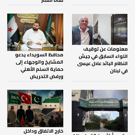
قناة المنار
معلومات عن توقيف
محافظ السويداء يدعو
اللواء السابق في جيش
المشايخ والوجهاء إلى
النظام البائد عادل عيسى
حماية السلم الأهلي
في لبنان
ورفض التحريض
خارج الاتفاق وداخل