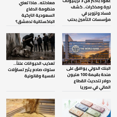
عقود بأكثر من 3 تريليونات
معادلته.. ماذا تعني
ليرة ومذكرات.. كشف
منظومة الدفاع
فساد وتزوير في
السعودية التركية
مؤسسات التأمين بحلب
الباكستانية لدمشق؟
تعذيب الحيوانات علناً…
البنك الدولي يوافق على
سلوك صادم يثير تساؤلات
منحة بقيمة 100 مليون
نفسية وقانونية
دولار لتحديث القطاع
المالي في سوريا