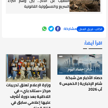
التنقيب عن الآثار… بين وهم الثراء
السريع والمسؤولية القانونية
مشاركة:
الكاتب: فريق العمل
اقرأ أيضاً:
ـــــــ ــ
حصاد الأخبار من شبكة
شام الإخبارية | الخميس 6
وزارة الإعلام تعلق تدريبات
آب 2026
مركز «ستاند باي» في
اللاذقية بعد دورة أشرف
عليها إعلامي سابق في