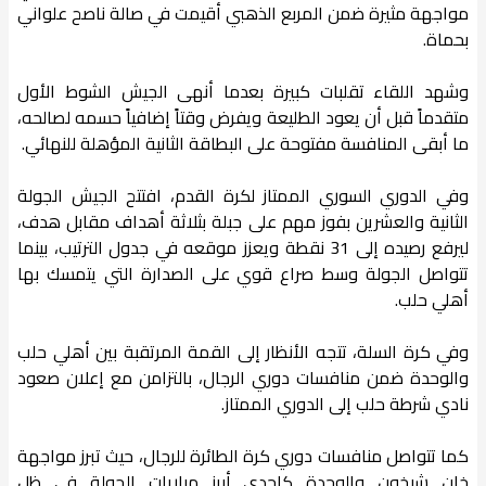
مواجهة مثيرة ضمن المربع الذهبي أقيمت في صالة ناصح علواني
بحماة.
وشهد اللقاء تقلبات كبيرة بعدما أنهى الجيش الشوط الأول
متقدماً قبل أن يعود الطليعة ويفرض وقتاً إضافياً حسمه لصالحه،
ما أبقى المنافسة مفتوحة على البطاقة الثانية المؤهلة للنهائي.
وفي الدوري السوري الممتاز لكرة القدم، افتتح الجيش الجولة
الثانية والعشرين بفوز مهم على جبلة بثلاثة أهداف مقابل هدف،
ليرفع رصيده إلى 31 نقطة ويعزز موقعه في جدول الترتيب، بينما
تتواصل الجولة وسط صراع قوي على الصدارة التي يتمسك بها
أهلي حلب.
وفي كرة السلة، تتجه الأنظار إلى القمة المرتقبة بين أهلي حلب
والوحدة ضمن منافسات دوري الرجال، بالتزامن مع إعلان صعود
نادي شرطة حلب إلى الدوري الممتاز.
كما تتواصل منافسات دوري كرة الطائرة للرجال، حيث تبرز مواجهة
خان شيخون والوحدة كإحدى أبرز مباريات الجولة في ظل