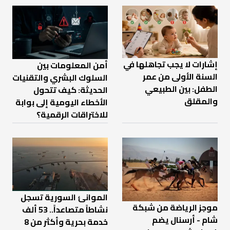
إشارات لا يجب تجاهلها في
أمن المعلومات بين
السنة الأولى من عمر
السلوك البشري والتقنيات
الطفل: بين الطبيعي
الحديثة: كيف تتحول
والمقلق
الأخطاء اليومية إلى بوابة
للاختراقات الرقمية؟
الموانئ السورية تسجل
موجز الرياضة من شبكة
نشاطاً متصاعداً.. 53 ألف
شام - أرسنال يضم
خدمة بحرية وأكثر من 8