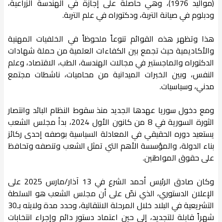
(مواليد 1976)، وهي حاصلة على إجازة في الهندسة الزراعية،
ودبلوم في صيانة التربة، ودكتوراه في علم التربة.
هذا وتظهر هذه القوائم تنوعاً ملحوظاً في الخلفيات المهنية
والأكاديمية حيث تجمع بين الكفاءات العلمية من حملة شهادات
الدكتوراه والماجستير في مجالات الهندسة، الطب، الاقتصاد، وعلم
النفس، وبين الخبرات الميدانية من محاميات، ناشطات مجتمع
مدني، وسياسيات.
ومع دخول سوريا عهدها الجديد منذ سقوط النظام البائد وانتصار
الثورة السورية في 8 من كانون الأول 2024، بدأ مجلس الشعب
يستعيد دوره الحقيقي في المعادلة السياسية بوصفه إحدى ركائز
بناء الدولة، والمؤسسة الأهم التي تمثل الشعب وتنصفه وتحافظ
على حقوق المواطنين.
وكان صادق الرئيس أحمد الشرع في 13 آذار/مارس 2025 على
الإعلان الدستوري، الذي نصّ على أن مجلس الشعب هو السلطة
التشريعية في البلاد خلال المرحلة الانتقالية، وحدد مدة ولايته بـ30
شهراً قابلة للتجديد، إلى حين اعتماد دستور دائم وإجراء انتخابات