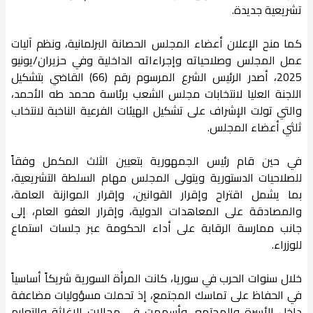
تشريعية جديدة.
كما منح الإعلان أعضاء المجلس الحصانة البرلمانية، ونظم آليات
عمل المجلس وصلاحياته وإجراءاته الداخلية وفي حزيران/يونيو
2025، أصدر الرئيس الشرع المرسوم رقم (66) القاضي بتشكيل
اللجنة العليا لانتخابات مجلس الشعب برئاسة محمد طه الأحمد،
والتي تولت الإشراف على تشكيل الهيئات الفرعية الناخبة لانتخاب
ثلثي أعضاء المجلس.
في حين قام رئيس الجمهورية بتعيين الثلث المكمل وفقاً
للصلاحيات الدستورية ويتولى المجلس مهام السلطة التشريعية،
بما يشمل اقتراح وإقرار القوانين، وإقرار الموازنة العامة،
والمصادقة على المعاهدات الدولية، وإقرار العفو العام، إلى
جانب ممارسة الرقابة على أداء الحكومة عبر جلسات استماع
للوزراء.
خلال سنوات الحرب في سوريا، كانت المرأة السورية شريكاً أساسياً
في الحفاظ على تماسك المجتمع، إذ تحملت مسؤوليات مضاعفة
داخل الأسرة والمجتمع، وأسهمت في مجالات الإغاثة والتعليم