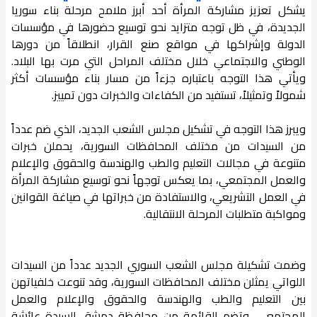
يشكل تعزيز مشاركة المرأة أحد أبرز ملامح مرحلة بناء سوريا
الجديدة، في ظل توجه متزايد نحو توسيع حضورها في مؤسسات
الدولة وإشراكها في مواقع صنع القرار، انطلاقاً من دورها
الوطني والاجتماعي خلال مختلف المراحل التي مرت بها البلاد.
ويأتي هذا التوجه باعتباره جزءاً من مسار بناء مؤسسات أكثر
شمولاً وتمثيلاً، تستفيد من الكفاءات والخبرات دون تمييز.
ويبرز هذا التوجه في تشكيل مجلس الشعب الجديد، الذي ضم عدداً
من السيدات من مختلف المحافظات السورية، يحملن خبرات
متنوعة في مجالات التعليم والطب والهندسة والحقوق والإعلام
والعمل المجتمعي، بما يعكس توجهاً نحو توسيع مشاركة المرأة
في العمل التشريعي، والاستفادة من خبراتها في صياغة القوانين
ومواكبة متطلبات المرحلة الانتقالية.
وضمت تشكيلة مجلس الشعب السوري الجديد عدداً من السيدات
اللواتي يمثلن مختلف المحافظات السورية، وقد تنوعت خلفياتهن
بين التعليم والطب والهندسة والحقوق والإعلام والعمل
المجتمعي، و​تضم القائمة من محافظة دمشق السيدة عائشة