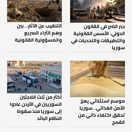
التنقيب عن الآثار… بين
جبر الضرر في القانون
وهم الثراء السريع
الدولي: الأسس القانونية
والمسؤولية القانونية
والتطبيقات والتحديات في
سوريا
أكثر من ثلث اللاجئين
موسم استثنائي يعزز
السوريين في الأردن عادوا
الأمن الغذائي.. سوريا
إلى سوريا منذ سقوط
تحقق اكتفاء ذاتي من
النظام البائد
القمح