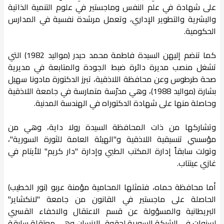
على شهادة في علم النفس وماجستير في علوم التنمية الذاتية
والبشرية والتطوير الإداري، وتعمل مرشدة نفسية في المدارس
الحكومية.
كما تنضم إليهن السيدة فاطمة محمد حيدر (مواليد 1982) التي
تشغل منصب مديرة دائرة ضبط الجودة والمتابعة في مديرية
صحة طرطوس ​وعن محافظة اللاذقية، تبرز الدكتورة مادونا سهيل
بشارة (مواليد 1988)، وهي مدرّسة متمارسة في جامعة اللاذقية
وحاصلة منها على شهادة الدكتوراه في الهندسة المدنية.
وتشاركها من ذات المحافظة السيدة رولا داية، وهي من
مؤسسي تنسيقية اللاذقية و"الهيئة العامة للثورة السورية"،
وتولت سابقاً إدارة المكتب الطبي وإدارة "دار كريم" للأيتام في
غازي عينتاب.
​أما محافظة حماه، فتمثلها المحامية مؤمنة عربو (نور الخطيب)
الحاصلة على ماجستير في القانون من جامعة "لانكشاير"
البريطانية والمسؤولة عن قسم الاعتقال والاخفاء القسري
لسنوات في الشبكة السورية لحقوق الإنسان وهي معتقلة سابقة