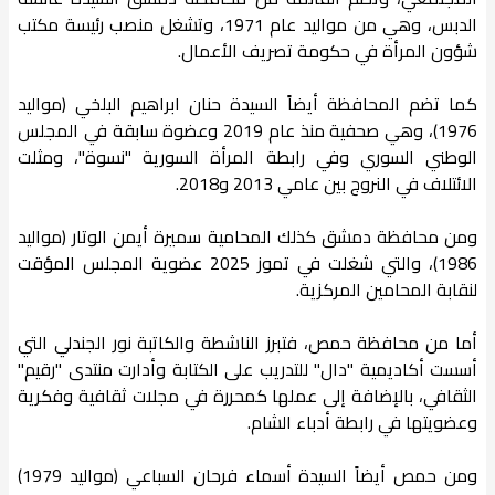
الدبس، وهي من مواليد عام 1971، وتشغل منصب رئيسة مكتب
شؤون المرأة في حكومة تصريف الأعمال.
كما تضم المحافظة أيضاً السيدة حنان ابراهيم البلخي (مواليد
1976)، وهي صحفية منذ عام 2019 وعضوة سابقة في المجلس
الوطني السوري وفي رابطة المرأة السورية "نسوة"، ومثلت
الائتلاف في النروج بين عامي 2013 و2018.
ومن محافظة دمشق كذلك المحامية سميرة أيمن الوتار (مواليد
1986)، والتي شغلت في تموز 2025 عضوية المجلس المؤقت
لنقابة المحامين المركزية.
​أما من محافظة حمص، فتبرز الناشطة والكاتبة نور الجندلي التي
أسست أكاديمية "دال" للتدريب على الكتابة وأدارت منتدى "رقيم"
الثقافي، بالإضافة إلى عملها كمحررة في مجلات ثقافية وفكرية
وعضويتها في رابطة أدباء الشام.
ومن حمص أيضاً السيدة أسماء فرحان السباعي (مواليد 1979)