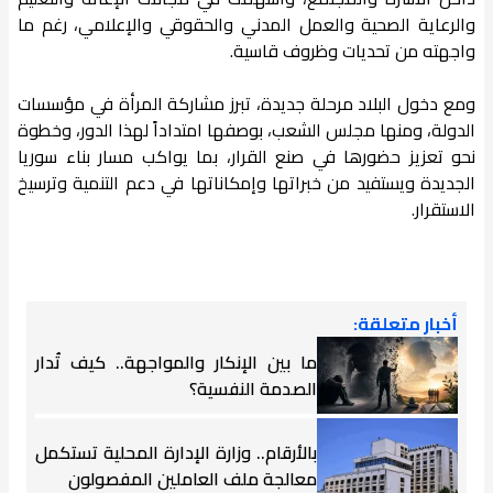
والرعاية الصحية والعمل المدني والحقوقي والإعلامي، رغم ما
واجهته من تحديات وظروف قاسية.
ومع دخول البلاد مرحلة جديدة، تبرز مشاركة المرأة في مؤسسات
الدولة، ومنها مجلس الشعب، بوصفها امتداداً لهذا الدور، وخطوة
نحو تعزيز حضورها في صنع القرار، بما يواكب مسار بناء سوريا
الجديدة ويستفيد من خبراتها وإمكاناتها في دعم التنمية وترسيخ
الاستقرار.
أخبار متعلقة:
ما بين الإنكار والمواجهة.. كيف تُدار
الصدمة النفسية؟
بالأرقام.. وزارة الإدارة المحلية تستكمل
معالجة ملف العاملين المفصولون