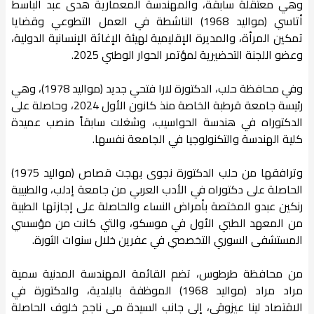
وهي معتقلة سابقة، والمهندسة المعمارية هدى عبد الباسط
أتاسي (مواليد 1968) الناشطة في العمل التطوعي وقضايا
تمكين المرأة، والمديرة الإقليمية لهيئة الإغاثة الإنسانية الدولية،
وعضو اللجنة التحضيرية لمؤتمر الحوار الوطني 2025.
​وفي محافظة حلب، الدكتورة لارا فتحي جديد (مواليد 1978)، وهي
رئيسة جامعة قرطبة الخاصة منذ كانون الأول 2024، وحاصلة على
الدكتوراه في هندسة الحواسيب، وشغلت سابقاً منصب عميدة
كلية الهندسة والتكنولوجيا في الجامعة نفسها.
وترافقها من حلب الدكتورة نجوى بهجت قصاص (مواليد 1975)
الحاصلة على دكتوراه في الأدب العربي من جامعة إدلب، والطبيبة
رنكين عبدو المختصة بأمراض النساء والحاصلة على إجازتها الطبية
من المعهد الطبي الأول في موسكو، والتي كانت من مؤسسي
المستشفى السوري التخصصي في عفرين خلال سنوات الثورة.
​من محافظة طرطوس، تضم القائمة المهندسة المدنية سمية
مراد مراد (مواليد 1968) الموظفة بالبلدية، والدكتورة في
الاقتصاد لينا عيزوقي، إلى جانب السيدة مي ناجح خلوف الحاصلة