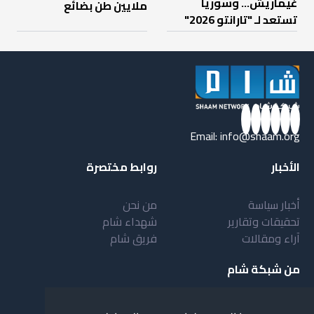
غيماريش... وسوريا
ملايين طن بضائع
تستعد لـ "تارانتو 2026"
Email:
info@shaam.org
الأخبار
روابط مختصرة
أخبار سياسة
من نحن
تحقيقات وتقارير
شهداء شام
آراء ومقالات
فريق شام
من شبكة شام
أهداف شبكة شام
بنية شبكة شام