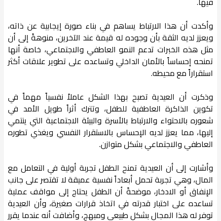
فيها.
وأكدت أن هذا الارتباط يساهم في بناء صورة إيجابية عن ذاته،
ويعزز لديه الثقة بأن وجوده له قيمة عند الآخرين، منوهةً إلى أن
مثل هذه الخبرات تدعم النمو العاطفي والاجتماعي، خاصة أنها
تمنحه إحساساً بالأمان الداخلي وتساعده على تطوير علاقات أكثر
استقراراً مع محيطه.
وذكرت أن العيدية تصبح بهذا الشكل عاملاً نفسياً مهماً في
تكوين الذاكرة العاطفية للطفل، وتترك أثراً طويل الأمد في
شعوره بالاحتواء والارتباط بالأسرة والبيئة الاجتماعية التي ينتمي
إليها، مما يعزز لديه الإحساس بالاستقرار النفسي ويغذي تطوره
العاطفي والاجتماعي بشكل متوازن.
وأشارت إلى أن العيدية تمنح الطفل تجربة أولية في التعامل مع
المال، وهي تجربة تحمل أبعاداً نفسية عميقة لا تقتصر على جانب
الإنفاق أو الادخار، موضحةً أن الطفل يحتاج إلى مواقف عملية
تساعده على اختبار قدرته في اتخاذ قرارات صغيرة، وأن العيدية
توفر له هذا المجال بشكل طبيعي ومبهج، وأضافت أنه عندما يقرر