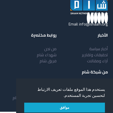
Email:
info@shaam.org
الأخبار
روابط مختصرة
أخبار سياسة
من نحن
تحقيقات وتقارير
شهداء شام
آراء ومقالات
فريق شام
من شبكة شام
أهداف شبكة شام
بنية شبكة شام
يستخدم هذا الموقع ملفات تعريف الارتباط
خدمات شبكة شام
مقدمة عن شبكة شام
لتحسين تجربة المستخدم.
المستفيدون من الشبكة
نظام العمل في شبكة شام
لمحة عن شبكة شبام
موافق