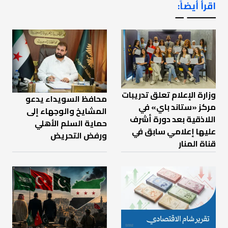
اقرأ أيضاً:
ـــــــ ــ
وزارة الإعلام تعلق تدريبات
محافظ السويداء يدعو
مركز «ستاند باي» في
المشايخ والوجهاء إلى
اللاذقية بعد دورة أشرف
حماية السلم الأهلي
عليها إعلامي سابق في
ورفض التحريض
قناة المنار