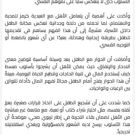
الأسلوب حتى لا ينعكس سلباً على نموهم النفسي.
وأكدت على أهمية أن يتعامل الأهل مع العيدية كرمز للمحبة
والاهتمام، لما تحمله من دلالة وجدانية تعكس مكانة الطفل
داخل الأسرة، مشيرةً إلى أن هذا الفهم يساهم في تقديمها
للطفل بطريقة إيجابية وهادئة، بعيدًا عن أي شعور بالضغط أو
التوجيه القسري.
وأضافت أن الحوار مع الطفل يعد وسيلة أساسية لتوضيح معنى
الادخار والإنفاق، حيث يمكن للأهل أن يشرحوا بأسلوب مبسط
كيف يُستخدم المال في تلبية الحاجات وتنظيم الحياة اليومية، مبينةً
أن هذا الحوار يفتح أمام الطفل مجالاً لفهم المال كأداة للتوازن
بين الرغبات والواجبات.
كما شددت على أن تشجيع الطفل على اتخاذ قرارات صغيرة يعزز
ثقته بنفسه، مثل اختيار شراء كتاب أو لعبة، مع متابعة غير مباشرة
من الأهل لضمان بقاء التجربة في إطار تربوي صحي، موضحةً أن
هذا الأسلوب يرسخ لديه الشعور بالمسؤولية ويغذي استقلاليته
تدريجياً.