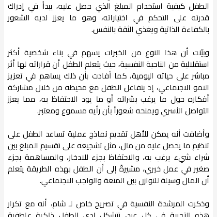
الطفل كيفية استخدام المبلغ الذي حصل عليه، يبدأ في إدراك
قدرته على التحكم في اختياراته، وهو ما يعزز لديه الشعور
بالكفاءة الذاتية ويغذي الثقة بالنفس.
وبيّنت أن هذا النوع من الخبرات يسهم في بناء شخصية أكثر
استقلالية من الناحية النفسية، حيث يتعلم الطفل أن قراراته لها أثر
مباشر على حياته اليومية، كما أفادت بأن ذلك يساهم في تعزيز
النمو الاجتماعي، إذ يتفاعل الطفل مع محيطه من خلال مشاركة
أفكاره حول ما يرغب بشرائه أو ما يود الاحتفاظ به، مما يعزز
التواصل الأسري ويمنحه شعوراً بأن رأيه مسموع ومعتبر.
وأضافت أنه يمكن للأهل تقديم نماذج عملية تساعد الطفل على
تنظيم ما يحصل عليه من مال، مثل تشجيعه على تقسيم المبلغ بين
شراء شيء يرغب به، والاحتفاظ بجزء للادخار، والمساهمة بجزء
صغير في عمل خيري، مشيرةً إلى أن الطفل بهذه الطريقة يتعلم
أن المال وسيلة للتوازن بين المتعة والواجب الاجتماعي.
وذكرت المرشدة النفسية في تصريح خاص لـ شام، أنه مع تكرار
هذه التجربة في كل عيد، تتشكل لدى الطفل ذاكرة عاطفية