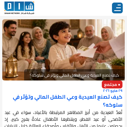
كيف تصنع العيدية وعي الطفل المالي وتؤثر في سلوكه؟
● مجتمع
٢٩ مايو ٢٠٢٦
كيف تصنع العيدية وعي الطفل المالي وتؤثر في
سلوكه؟
تُعدّ العيدية من أبرز المظاهر المرتبطة بالأعياد، سواء في عيد
الأضحى أو عيد الفطر، وينتظرها الأطفال عادةً بفرح كبير، إذ
يحصلون عليها من الأهل والأقارب وأصدقاء العائلة خلال الزيارات