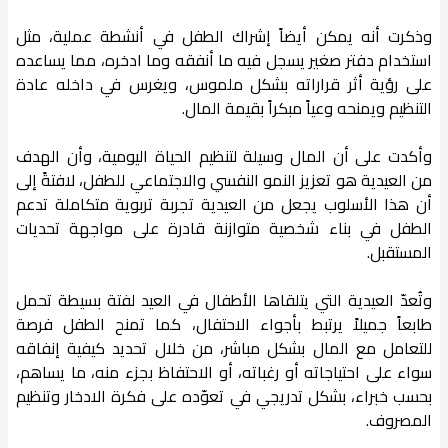
وذكرت أنه يمكن أيضاً إشراك الطفل في أنشطة عملية، مثل
استخدام دفتر صغير يسجل فيه ما أنفقه وما ادخره، مما يساعده
على رؤية أثر قراراته بشكل ملموس، ويغرس في داخله عادة
التنظيم ويمنحه وعياً مبكراً بقيمة المال.
وأكدت على أن المال وسيلة لتنظيم الحياة اليومية، وأن الهدف
من العيدية هو تعزيز النمو النفسي والاجتماعي للطفل، لافتةً إلى
أن هذا الأسلوب يجعل من العيدية تجربة تربوية متكاملة تدعم
الطفل في بناء شخصية متوازنة قادرة على مواجهة تحديات
المستقبل.
وتُعدّ العيدية التي يتلقاها الأطفال في العيد لفتة بسيطة تحمل
طابعاً جميلاً يرتبط بأجواء الاحتفال، كما تمنح الطفل فرصة
للتعامل مع المال بشكل مباشر، من خلال تحديد كيفية إنفاقه
سواء على احتياجاته أو رغباته، أو الاحتفاظ بجزء منه، ما يساهم،
بحسب خبراء، بشكل تدريجي في تعوّده على فكرة الادخار وتنظيم
المصروف.