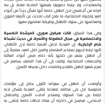
والمعايدات، ولا يرتبط حضورها بقيمتها المادية فقط، بل بما
تتركه من أثر نفسي لدى الطفل، خاصة أنها تشكّل جزءاً من أجواء
العيد وتجربته الاجتماعية، ما يفتح الباب للحديث عن تأثيرها التربوي
وانعكاسها على سلوك الأطفال وطريقة تعاملهم معها.
وفي هذا السياق،
قالت هيفين هوري، المرشدة النفسية
والاختصاصية في مجال الطفولة والأسرة، في حديث لشبكة
شام الإخبارية
، إن العيدية تحمل أهمية خاصة لدى الأطفال،
لأنها ترتبط لديهم بمشاعر الاهتمام والفرح خلال العيد، مشيرةً إلى
أن الطفل يشعر من خلالها بأنه حاضر ضمن أجواء العائلة
والتجمعات الاجتماعية، ولفتت إلى أن هذا التصرف يساهم في
تعزيز شعور الطفل بالتقدير والانتماء داخل محيطه الأسري.
وأوضحت أن الطفل في سنواته الأولى يحتاج إلى مؤشرات
ملموسة تدل على مكانته، فعندما يتلقى العيدية يتشكل لديه
ارتباط بين هذا السلوك ومشاعر الدفء الأسري والاحتفال
الجماعي، فيترسخ في ذاكرته أن هناك لحظات خاصة يُحتفى به