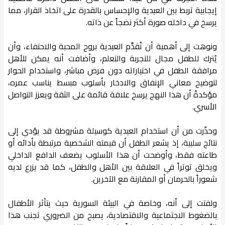
إيجابية تربط بين العيدية والإحساس بالقدرة على اتخاذ القرار، مما
يرسخ في داخله صورة أكثر نضجاً عن ذاته.
ونوهت إلى أهمية أن تُقدَّم العيدية بروح المحبة والاحتفاء، وأن
يُترك للطفل مجال للتجربة والتعلم، وأضافت أنه يمكن للأهل
مرافقة الطفل في اختياراته دون فرض مباشر، واستخدام الحوار
لتوضيح معاني الإنفاق والادخار بأسلوب مبسط يناسب عمره،
مؤكدةً أن هذا النهج يرسخ علاقة قائمة على الثقة ويعزز التواصل
الأسري.
وحذّرت من أن استخدام العيدية كوسيلة مشروطة قد يؤدي إلى
نتائج سلبية، إذ يشعر الطفل أن قيمته الشخصية مرتبطة بأدائه أو
طاعته فقط، وأوضحت أن هذا الأسلوب يضعف الدافع الداخلي
ويخلق توتراً في العلاقة بين الأهل والطفل، كما قد يزرع لديه
شعوراً بالحرمان أو المقارنة مع الآخرين.
ولفتت إلى أنه، وخاصة في البيئة السورية حيث يتأثر الأطفال
بالضغوط الاجتماعية والاقتصادية، يصبح من الضروري تجنب هذا