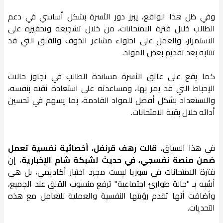
وفي ظل هذا الواقع، يبرز دور الأسرة بشكل أساسي في دعم
الطالب خلال فترة الامتحانات، من خلال تشجيعه وتحفيزه على
الاستمرار، والعمل على احتواء مشاعر الخوف والقلق التي قد
تنتابه بعد تقديم بعض المواد.
كما يقع على عاتق الأسرة مساندة الطالب في تجاوز حالات
الإحباط التي قد يمر بها، ومساعدته على استعادة ثقته بنفسه،
والاستعداد بشكل أفضل للمواد القادمة، بما يسهم في تحسين
أدائه خلال بقية الامتحانات.
في هذا السياق،
قالت رهف قرنفل، أخصائية نفسية تعمل
ضمن منصة نفسجي، في حديث لشبكة شام الإخبارية
، إن
فترة الامتحانات في سوريا ليست مجرد اختبار أكاديمي، بل هي
أشبه بـ "حالة طوارئ اجتماعية" ترفع منسوب القلق عند الجميع،
وأضافت أنها تقدم رؤيتها النفسية والعملية للتعامل مع هذه
التحديات.