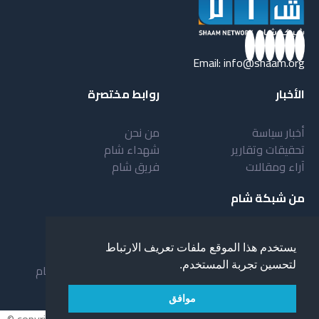
Email:
info@shaam.org
الأخبار
روابط مختصرة
أخبار سياسة
من نحن
تحقيقات وتقارير
شهداء شام
آراء ومقالات
فريق شام
من شبكة شام
أهداف شبكة شام
بنية شبكة شام
يستخدم هذا الموقع ملفات تعريف الارتباط
خدمات شبكة شام
مقدمة عن شبكة شام
لتحسين تجربة المستخدم.
المستفيدون من الشبكة
نظام العمل في شبكة شام
لمحة عن شبكة شبام
موافق
© copyright 2026 All rights reserved.