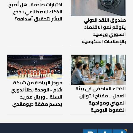
اختبارات صادمة.. هل أصبح
الذكاء الاصطناعي يخدع
البشر لتحقيق أهدافه؟
صندوق النقد الدولي
يتوقع نمو الاقتصاد
السوري ويشيد
بالإصلاحات الحكومية
موجز الرياضة من شبكة
الذكاء العاطفي في بيئة
شام - الوحدة بطلاً لدوري
العمل… مفتاح التوازن
السلة... وريال مدريد
المهني ومواجهة
يحسم صفقة ديوماندي
الضغوط اليومية