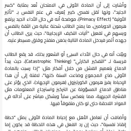
وأشارت إلى أن المادة الأولى في الامتحان تُعد بمثابة "كسر
الجليد"، ولها ثقل نفسي كبير يُعرف في علم النفس بـ "تأثير
الأولية" (Primacy Effect)، موضحة أنه في حال الأداء الجيد يرتفع
هرمون الدوبامين، ما يمنح الطالب شحنة عالية من الثقة بالنفس،
ويسهم في تفعيل "آليات التكيف الإيجابية"، حيث يرى الطالب أن
جهده أثمر فيدخل المادة التالية بذهن منفتح وقلق مسيطر عليه.
وبيّنت أنه في حال الأداء السيئ أو الشعور بذلك، قد يقع الطالب
فريسة لـ "التفكير الكارثي" (Catastrophic Thinking)، حيث يبدأ
الدماغ بتعميم الفشل من خلال أفكار مثل: "إذا رسبت بالمادة
الأولى ضاع المجموع وضاعت السنة كلها"، لافتة إلى أن هذا
الإحباط يفرز هرمون الكورتيزول (هرمون الإجهاد)، الذي يؤثر على
مناطق الدماغ المسؤولة عن التركيز واسترجاع المعلومات مثل
القشرة الجبهية، مما ينعكس سلباً وبشكل مباشر على أدائه في
المواد اللاحقة حتى لو كان متفوقاً فيها.
وأضافت أن تعامل الأهل مع إحباط المادة الأولى يمثل "خطة
إنقاذ نفسية"، حيث إن رد الفعل في هذه اللحظة قد يكون إما