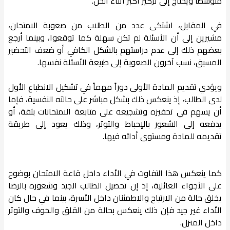
متوسطاً ويحتاج إلى تركيز أكبر أثناء الحل.
في المقابل، اشتكى عدد من الطلاب من صعوبة الامتحان،
مشيرين إلى أن الأسئلة لم تكن سهلة كما توقعوا، وبينما أرجع
بعضهم ذلك إلى عدم دراستهم بالشكل الكافي أو ضعف التحضير
المسبق، نسب آخرون الصعوبة إلى طبيعة الأسئلة نفسها.
ويؤدي تقديم المادة الأولى دوراً مهماً في تشكيل الانطباع الأول
لدى الطالب، إذ ينعكس ذلك بشكل مباشر على حالته النفسية، فإما
أن يسهم في تحفيزه وتشجيعه على متابعة الامتحانات بثقة، أو
يدفعه إلى الشعور بالإحباط والتوتر، وذلك يعود إلى طريقة
تقديمه للمادة ومستوى أدائه فيها.
كما ينعكس هذا التفاوت في الأداء داخل قاعة الامتحان بوضوح
على الأجواء العائلية، إذ إن تحصيل الطالب الجيد وشعوره بالرضا
يخلق حالة من الارتياح والاطمئنان داخل الأسرة، بينما في حال كان
الأداء غير جيد فإن ذلك ينعكس بحالة من القلق والخوف والتوتر
داخل المنزل.