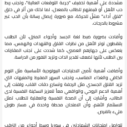
مشددة على أهمية تخفيف "جرعة التوقعات العالية"، وتجنب ربط
حب الأهل أو قيمتهم للطالب بالمعدل، لما لذلك من أثر في خلق
"قلق أداء" مشلّ للحركة، مع ضرورة إيصال رسالة بأن الحب غير
مشروط بالدرجات.
وأفادت بضرورة ضبط لغة الجسد وأجواء المنزل، لأن الطلاب
يلتقطون توتر الأهل من نظرات القلق والتنهدات والهمس، مما
ينعكس على جهازهم العصبي، كما شددت على تجنب المقارنات
بين الطلاب لأنها تضعف تقدير الذات وتزيد النفور من الدراسة.
وأضافت أهمية تأمين الاحتياجات البيولوجية الأساسية مثل النوم
الكافي والغذاء المناسب، وتجنب السهر المفرط والمنبهات التي
تزيد القلق الجسدي مثل الرجفة وتسارع دقات القلب، ولفتت إلى
أهمية الدعم الروحي والواقعي معاً لتعزيز السكينة النفسية لدى
الطالب، وأشارت إلى أن الصحة النفسية والعقلية للطلاب تمثل
الاستثمار الأهم، وأن الامتحان محطة واحدة في مسار طويل
مليء بالفرص.
تتواصل امتحانات الشهادتين في سوريا وسط أجواء من الترقب