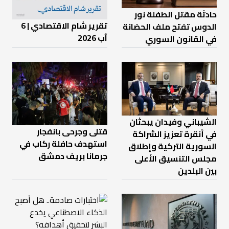
حادثة مقتل الطفلة نور
تقرير شام الاقتصادي | 6
الدوس تفتح ملف الحضانة
آب 2026
في القانون السوري
الشيباني وفيدان يبحثان
قتلى وجرحى بانفجار
في أنقرة تعزيز الشراكة
استهدف حافلة ركاب في
السورية التركية وإطلاق
جرمانا بريف دمشق
مجلس التنسيق الأعلى
بين البلدين