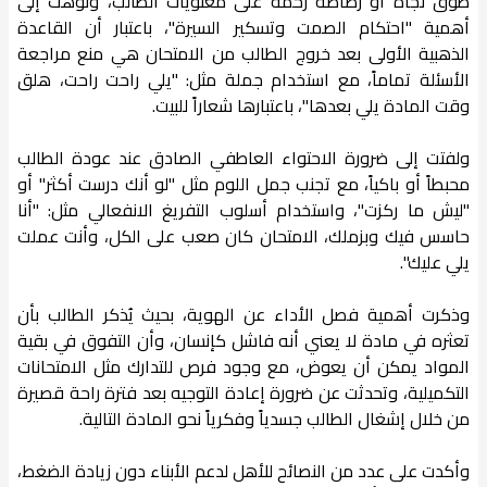
طوق نجاة أو رصاصة رحمة على معنويات الطالب، ونوهت إلى
أهمية "احتكام الصمت وتسكير السيرة"، باعتبار أن القاعدة
الذهبية الأولى بعد خروج الطالب من الامتحان هي منع مراجعة
الأسئلة تماماً، مع استخدام جملة مثل: "يلي راحت راحت، هلق
وقت المادة يلي بعدها"، باعتبارها شعاراً للبيت.
ولفتت إلى ضرورة الاحتواء العاطفي الصادق عند عودة الطالب
محبطاً أو باكياً، مع تجنب جمل اللوم مثل "لو أنك درست أكثر" أو
"ليش ما ركزت"، واستخدام أسلوب التفريغ الانفعالي مثل: "أنا
حاسس فيك وبزملك، الامتحان كان صعب على الكل، وأنت عملت
يلي عليك".
وذكرت أهمية فصل الأداء عن الهوية، بحيث يُذكر الطالب بأن
تعثره في مادة لا يعني أنه فاشل كإنسان، وأن التفوق في بقية
المواد يمكن أن يعوض، مع وجود فرص للتدارك مثل الامتحانات
التكميلية، وتحدثت عن ضرورة إعادة التوجيه بعد فترة راحة قصيرة
من خلال إشغال الطالب جسدياً وفكرياً نحو المادة التالية.
وأكدت على عدد من النصائح للأهل لدعم الأبناء دون زيادة الضغط،