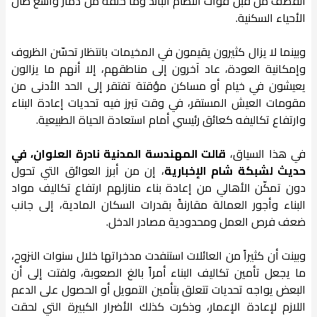
القصف من قبل قوات النظام البائد وما خلّفه من دمار واسع طال
الأحياء السكنية.
وبينما لا يزال كثيرون يقيمون في المخيمات بانتظار تحسّن الظروف
وإمكانية العودة، عاد آخرون إلى مناطقهم، إلا أنهم ما يزالون
يعيشون في خيام أو مساكن مؤقتة تفتقر إلى الحد الأدنى من
مقومات العيش المستقر، في وقت تبرز فيه تحديات إعادة البناء
وارتفاع تكاليفه كعائق رئيسي أمام استعادة الحياة الطبيعية.
في هذا السياق،
قالت المهندسة المدنية نادرة العلوان، في
حديث لشبكة شام الإخبارية
، إن من أبرز العوائق التي تحول
دون تمكّن الأهالي من إعادة بناء منازلهم ارتفاع تكاليف مواد
البناء وأجور العمالة مقارنةً بقدرات السكان المادية، إلى جانب
ضعف فرص العمل ومحدودية مصادر الدخل.
وبينت أن كثيراً من العائلات استنفدت مدخراتها خلال سنوات النزوح،
ما يجعل تأمين تكاليف البناء أمراً بالغ الصعوبة، ولفتت إلى أن
البعض يواجه تحديات تتعلق بتأمين التمويل أو الحصول على الدعم
اللازم لإعادة الإعمار، وذكرت كذلك الأضرار الكبيرة التي لحقت