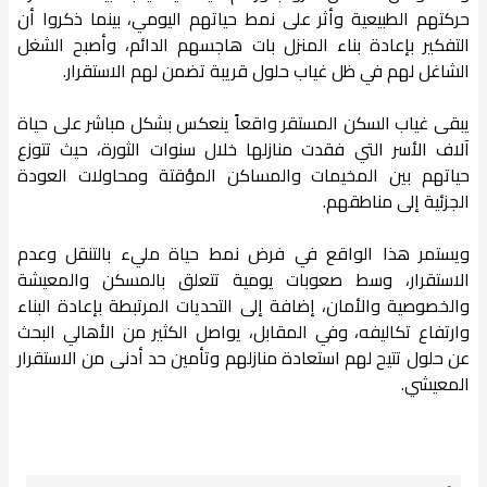
حركتهم الطبيعية وأثر على نمط حياتهم اليومي، بينما ذكروا أن
التفكير بإعادة بناء المنزل بات هاجسهم الدائم، وأصبح الشغل
الشاغل لهم في ظل غياب حلول قريبة تضمن لهم الاستقرار.
يبقى غياب السكن المستقر واقعاً ينعكس بشكل مباشر على حياة
آلاف الأسر التي فقدت منازلها خلال سنوات الثورة، حيث تتوزع
حياتهم بين المخيمات والمساكن المؤقتة ومحاولات العودة
الجزئية إلى مناطقهم.
ويستمر هذا الواقع في فرض نمط حياة مليء بالتنقل وعدم
الاستقرار، وسط صعوبات يومية تتعلق بالمسكن والمعيشة
والخصوصية والأمان، إضافة إلى التحديات المرتبطة بإعادة البناء
وارتفاع تكاليفه، وفي المقابل، يواصل الكثير من الأهالي البحث
عن حلول تتيح لهم استعادة منازلهم وتأمين حد أدنى من الاستقرار
المعيشي.