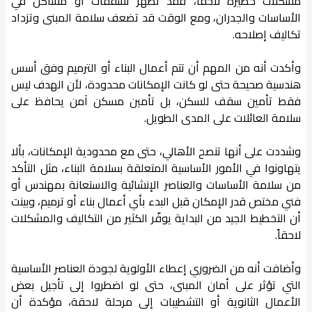
مشكلات خطيرة لاحقاً، فقد تظهر تشققات أو مشاكل في
الأساسات والجدران، ومع الوقت قد تضعف سلامة المبنى وتزداد
تكاليف إصلاحه.
وأكدت أنه من المهم أن تتم أعمال البناء أو الترميم وفق أسس
هندسية صحيحة حتى لو كانت الإمكانات محدودة، لأن الهدف ليس
فقط تأمين سقف للسكن، بل تأمين مسكن آمن يحافظ على
سلامة العائلات على المدى الطويل.
وشددت على أنها تنصح الأهالي، حتى مع محدودية الإمكانات، بألا
يتهاونوا في الأمور الأساسية المتعلقة بسلامة البناء، مثل التأكد
من سلامة الأساسات والعناصر الإنشائية والاستعانة بمهندس أو
فني مختص قدر الإمكان قبل البدء بأي أعمال بناء أو ترميم، وبينت
أن التخطيط الجيد من البداية يوفّر الكثير من التكاليف والمشكلات
لاحقاً.
وأضافت أنه من الضروري إعطاء الأولوية لجودة العناصر الأساسية
التي تؤثر على أمان المبنى، حتى لو اضطروا إلى تأجيل بعض
الأعمال الثانوية أو التشطيبات إلى مرحلة لاحقة، مؤكدة أن