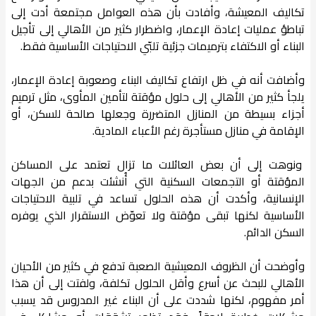
تكاليف المعيشة، وأفادت بأن هذه العوامل مجتمعة أدت إلى
تباطؤ عمليات إعادة الإعمار، واضطرار كثير من الأهالي إلى تأجيل
البناء أو الاكتفاء بترميمات جزئية تلبّي الاحتياجات الأساسية فقط.
وأضافت أنه في ظل ارتفاع تكاليف البناء وصعوبة إعادة الإعمار،
يلجأ كثير من الأهالي إلى حلول مؤقتة لتأمين المأوى، مثل ترميم
أجزاء بسيطة من المنازل المتضررة وجعلها صالحة للسكن، أو
الإقامة في منازل مستأجرة رغم الأعباء المادية.
ونوهت إلى أن بعض العائلات ما تزال تعتمد على المساكن
المؤقتة أو التجمعات السكنية التي أُنشئت بدعم من الجهات
الإنسانية، وأكدت أن هذه الحلول تساعد في تلبية الاحتياجات
الأساسية لكنها تبقى مؤقتة ولا تعوّض الاستقرار الذي يوفره
السكن الدائم.
وأوضحت أن الظروف المعيشية الصعبة تدفع في كثير من الأحيان
الأهالي للبحث عن أسرع وأقل الحلول تكلفة، ولفتت إلى أن هذا
أمر مفهوم، لكنها شددت على أن البناء غير المدروس قد يسبب