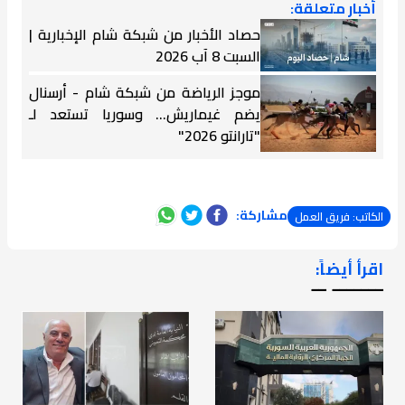
أخبار متعلقة:
حصاد الأخبار من شبكة شام الإخبارية |
السبت 8 آب 2026
موجز الرياضة من شبكة شام - أرسنال
يضم غيماريش... وسوريا تستعد لـ
"تارانتو 2026"
مشاركة:
الكاتب: فريق العمل
اقرأ أيضاً:
ـــــــ ــ