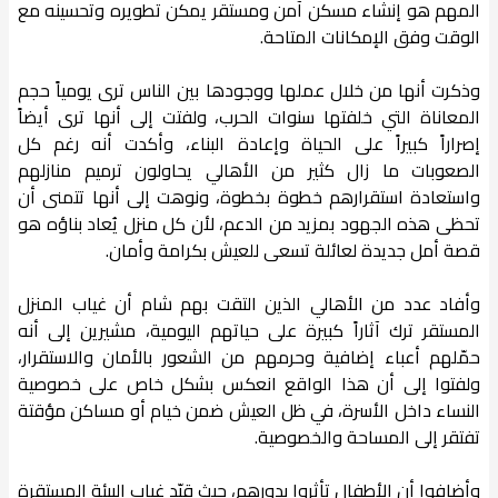
المهم هو إنشاء مسكن آمن ومستقر يمكن تطويره وتحسينه مع
الوقت وفق الإمكانات المتاحة.
وذكرت أنها من خلال عملها ووجودها بين الناس ترى يومياً حجم
المعاناة التي خلفتها سنوات الحرب، ولفتت إلى أنها ترى أيضاً
إصراراً كبيراً على الحياة وإعادة البناء، وأكدت أنه رغم كل
الصعوبات ما زال كثير من الأهالي يحاولون ترميم منازلهم
واستعادة استقرارهم خطوة بخطوة، ونوهت إلى أنها تتمنى أن
تحظى هذه الجهود بمزيد من الدعم، لأن كل منزل يُعاد بناؤه هو
قصة أمل جديدة لعائلة تسعى للعيش بكرامة وأمان.
وأفاد عدد من الأهالي الذين التقت بهم شام أن غياب المنزل
المستقر ترك آثاراً كبيرة على حياتهم اليومية، مشيرين إلى أنه
حمّلهم أعباء إضافية وحرمهم من الشعور بالأمان والاستقرار،
ولفتوا إلى أن هذا الواقع انعكس بشكل خاص على خصوصية
النساء داخل الأسرة، في ظل العيش ضمن خيام أو مساكن مؤقتة
تفتقر إلى المساحة والخصوصية.
وأضافوا أن الأطفال تأثروا بدورهم، حيث قيّد غياب البيئة المستقرة