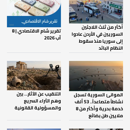
أكثر من ثلث اللاجئين
تقرير شام الاقتصادي | 8
السوريين في الأردن عادوا
آب 2026
إلى سوريا منذ سقوط
النظام البائد
التنقيب عن الآثار… بين
الموانئ السورية تسجل
وهم الثراء السريع
نشاطاً متصاعداً.. 53 ألف
والمسؤولية القانونية
خدمة بحرية وأكثر من 8
ملايين طن بضائع