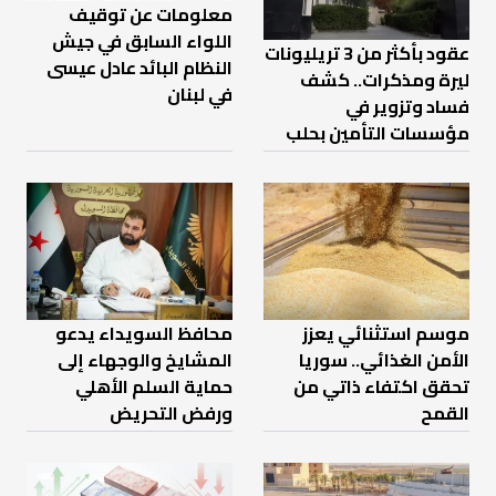
معلومات عن توقيف
اللواء السابق في جيش
عقود بأكثر من 3 تريليونات
النظام البائد عادل عيسى
ليرة ومذكرات.. كشف
في لبنان
فساد وتزوير في
مؤسسات التأمين بحلب
موسم استثنائي يعزز
محافظ السويداء يدعو
الأمن الغذائي.. سوريا
المشايخ والوجهاء إلى
تحقق اكتفاء ذاتي من
حماية السلم الأهلي
القمح
ورفض التحريض