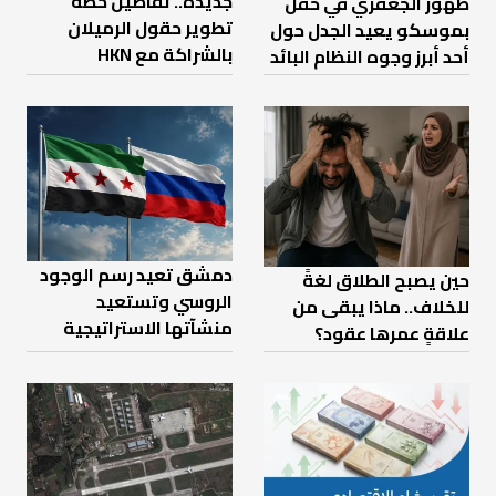
جديدة.. تفاصيل خطة
ظهور الجعفري في حفل
تطوير حقول الرميلان
بموسكو يعيد الجدل حول
بالشراكة مع HKN
أحد أبرز وجوه النظام البائد
دمشق تعيد رسم الوجود
حين يصبح الطلاق لغةً
الروسي وتستعيد
للخلاف.. ماذا يبقى من
منشآتها الاستراتيجية
علاقةٍ عمرها عقود؟