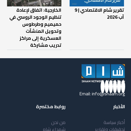
تقرير شام الاقتصادي | 9
الخارجية: اتفاق لإعادة
آب 2026
تنظيم الوجود الروسي في
حميميم وطرطوس
وتحويل المنشآت
العسكرية إلى مراكز
تدريب مشتركة
Email:
info@shaam.org
الأخبار
روابط مختصرة
أخبار سياسة
من نحن
تحقيقات وتقارير
شهداء شام