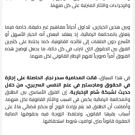
والإجراءات والآثار المترتبة على كل منهما.
وبين هذين الخيارين، تتداول أحياناً مفاهيم غير دقيقة، خاصة فيما
يتعلق بالمخالعة الرضائية، إذ يعتقد البعض أنه الخيار الأسهل أو
الأسرع دون الالتفات إلى نتائجه القانونية، كما يختلط على كثيرين
الفرق بين الحقوق التي تترتب في كل حالة، ما يجعل توضيح هذه
الفروق أمراً ضرورياً لفهم الإطار القانوني لكل منهما.
في هذا السياق،
قالت المحامية سحر نجار، الحاصلة على إجازة
في الحقوق وماجستير في علم النفس السريري، من خلال
حديث لشبكة شام الإخبارية
، إن الفرق الأساسي بين الطلاق
والمخالعة الرضائية يكمن في السبب والآثار القانونية لكل منهما،
وأضافت أن الطلاق قد يتم بإرادة الزوج أو بحكم قضائي بناءً على
أسباب يقرها القانون، وتحتفظ الزوجة فيه بحقوقها المالية
المقررة قانوناً متى توافرت شروط استحقاقها.