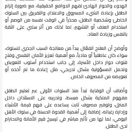
الهدوء والحوار الهادئ لفهم الدوافع الحقيقية، مع ضرورة إلزام
الطفل بإعادة الشيء المسروق والاعتذار، والتفريق بين السلوك
الخاطئ وشخصية الطفل، محذراً في الوقت نفسه من الوصم أو
استخدام العنف أو التشهير، لما لذلك من أثر سلبي على الثقة
بالنفس وزيادة العناد.
وأوضح أن العلاج الفعّال يبدأ من معالجة السبب الجذري للسلوك،
سواء كان عاطفياً أو مادياً، مع أهمية تعزيز الأمان النفسي وفتح
قنوات حوار داخل الأسرة، إلى جانب استخدام أسلوب التعويض
وتحمل المسؤولية بشكل تدريجي، مثل إعادة ما تم أخذه أو
تعويضه من المصروف الخاص.
وأضاف أن الوقاية تبدأ منذ السنوات الأولى عبر تعليم الطفل
مفهوم الملكية بشكل مبسط، وتدريبه على الاستئذان داخل
المنزل، وتوفير مصروف ثابت يساعده على فهم قيمة الأشياء
وإدارة رغباته، إضافة إلى أهمية القدوة الحسنة في سلوك الأهل
اليومي، لما لها من تأثير مباشر في ترسيخ قيم الأمانة والاحترام
لدى الطفل.