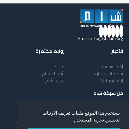
Email:
info@shaam.org
الأخبار
روابط مختصرة
أخبار سياسة
من نحن
تحقيقات وتقارير
شهداء شام
آراء ومقالات
فريق شام
من شبكة شام
أهداف شبكة شام
بنية شبكة شام
يستخدم هذا الموقع ملفات تعريف الارتباط
خدمات شبكة شام
مقدمة عن شبكة شام
لتحسين تجربة المستخدم.
المستفيدون من الشبكة
نظام العمل في شبكة شام