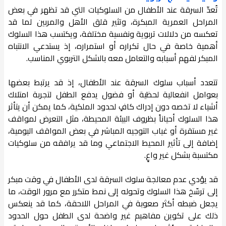
تُعدّ السرقة عند الأطفال من السلوكيات التي قد تظهر في بعض
المراحل العمرية المبكرة، وتثير قلق الأهل والمربين لما قد
تعكسه من دلالات تربوية ونفسية مختلفة، ويكتسب هذا السلوك
أهمية خاصة في حال تكراره أو استمراره، إذ يستدعي الانتباه
المبكر لفهم أسبابه والتعامل معه بالشكل التربوي المناسب.
تتعدد أسباب سلوك السرقة عند الأطفال، إذ قد يرتبط بعضها
بعوامل انفعالية لحظية أو فضول يدفع الطفل لتجربة امتلاك
أشياء لا تخصه دون إدراك كافٍ لحدود الملكية، كما يمكن أن يتأثر
هذا السلوك أحياناً بظروف البيئة المحيطة، مثل التعرض لمواقف
غير مستقرة أو غياب التوجيه المباشر في بعض المواقف اليومية،
إضافة إلى تأثير المحيط الاجتماعي وما قد يرافقه من سلوكيات
مكتسبة بشكل غير واعٍ.
قد يؤدي عدم معالجة سلوك السرقة لدى الأطفال في وقت مبكر
إلى ترسّخ هذا السلوك وتحوله إلى نمط متكرر مع مرور الوقت، ما
يجعل ضبطه أكثر صعوبة في المراحل اللاحقة، كما قد ينعكس
ذلك على تكوين مفاهيم غير واضحة لدى الطفل حول الحدود