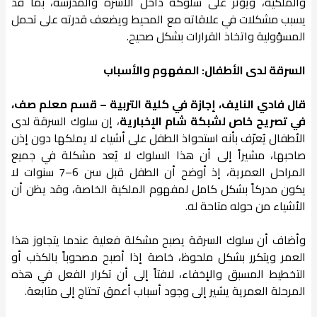
والملكية، ويؤثر على سلوكه داخل الأسرة والمدرسة، بما قد
يسبب مشكلات في علاقاته مع المحيط ويضعف قدرته على تحمل
المسؤولية واتخاذ القرارات بشكل صحيح.
السرقة لدى الأطفال: المفهوم والأسباب
قال فادي النايف، إجازة في كلية التربية – قسم معلم صف،
في تصريح خاص لشبكة شام الإخبارية
، إن سلوك السرقة لدى
الأطفال يُعرّف بأنه استحواذ الطفل على أشياء لا يملكها دون إذن
صاحبها، مشيراً إلى أن هذا السلوك لا يُعد مشكلة في جميع
المراحل العمرية، إذ أوضح أن الطفل قبل سن 6–7 سنوات لا
يكون مدركاً بشكل كامل لمفهوم الملكية الخاصة، وقد يظن أن
الأشياء من حوله متاحة له.
وأضاف أن سلوك السرقة يصبح مشكلة فعلية عندما يتجاوز هذا
العمر ويتكرر بشكل ملحوظ، خاصة إذا أصبح مصحوباً بالكذب أو
التخطيط المسبق والإخفاء، لافتاً إلى أن تكرار الفعل في هذه
المرحلة العمرية يشير إلى وجود أسباب أعمق تحتاج إلى متابعة.