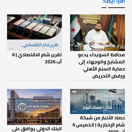
اقرأ أيضاً:
ـــــــ ــ
محافظ السويداء يدعو
تقرير شام الاقتصادي | 6
المشايخ والوجهاء إلى
آب 2026
حماية السلم الأهلي
ورفض التحريض
حصاد الأخبار من شبكة
شام الإخبارية | الخميس 6
البنك الدولي يوافق على
آب 2026