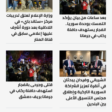
وزارة الإعلام تعلق تدريبات
بعد ساعات من بيان يؤكد
مركز «ستاند باي» في
التمسك بوحدة سوريا..
اللاذقية بعد دورة أشرف
انفجار يستهدف حافلة
عليها إعلامي سابق في
ركاب في جرمانا
قناة المنار
الشيباني وفيدان يبحثان
قتلى وجرحى بانفجار
في أنقرة تعزيز الشراكة
استهدف حافلة ركاب في
السورية التركية وإطلاق
جرمانا بريف دمشق
مجلس التنسيق الأعلى
بين البلدين