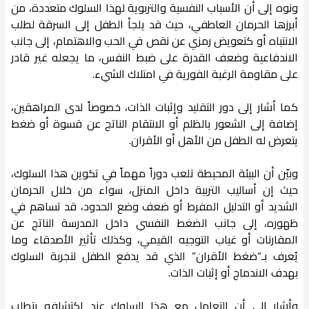
ونوه إلى أن الأسباب النفسية والتربوية لهذا السلوك متعددة، من
أبرزها الحرمان العاطفي، حيث قد يلجأ الطفل إلى السرقة لطلب
الانتباه أو كتعويض رمزي عن نقص في الحب والاهتمام، إلى جانب
الاندفاعية وضعف القدرة على ضبط النفس، ما يجعله غير قادر
على مقاومة الرغبة الفورية في امتلاك الشيء.
كما أشار إلى دور التقليد وإثبات الذات، خصوصاً لدى المراهقين،
إضافة إلى الشعور بالظلم أو الانتقام الناتج عن قسوة أو ضغط
يتعرض له الطفل من الأهل أو الأقران.
وبيّن أن البيئة المحيطة تلعب دوراً مهماً في تكوين هذا السلوك،
حيث إن أساليب التربية داخل المنزل، سواء من خلال الحرمان
الشديد أو التدليل المفرط أو ضعف وضع الحدود، قد تساهم في
ظهوره، إلى جانب الضغط النفسي داخل المدرسة الناتج عن
المقارنات أو غياب التوجيه القيمي، وكذلك تأثير الأصدقاء وما
يُعرف بـ“ضغط الأقران” الذي قد يدفع الطفل لتجربة السلوك
بهدف الاندماج أو إثبات الذات.
وأشار إلى أن التعامل مع هذا السلوك عند اكتشافه يتطلب