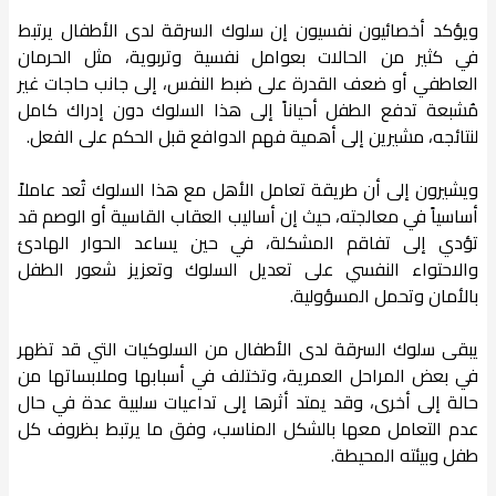
ويؤكد أخصائيون نفسيون إن سلوك السرقة لدى الأطفال يرتبط
في كثير من الحالات بعوامل نفسية وتربوية، مثل الحرمان
العاطفي أو ضعف القدرة على ضبط النفس، إلى جانب حاجات غير
مُشبعة تدفع الطفل أحياناً إلى هذا السلوك دون إدراك كامل
لنتائجه، مشيرين إلى أهمية فهم الدوافع قبل الحكم على الفعل.
ويشيرون إلى أن طريقة تعامل الأهل مع هذا السلوك تُعد عاملاً
أساسياً في معالجته، حيث إن أساليب العقاب القاسية أو الوصم قد
تؤدي إلى تفاقم المشكلة، في حين يساعد الحوار الهادئ
والاحتواء النفسي على تعديل السلوك وتعزيز شعور الطفل
بالأمان وتحمل المسؤولية.
يبقى سلوك السرقة لدى الأطفال من السلوكيات التي قد تظهر
في بعض المراحل العمرية، وتختلف في أسبابها وملابساتها من
حالة إلى أخرى، وقد يمتد أثرها إلى تداعيات سلبية عدة في حال
عدم التعامل معها بالشكل المناسب، وفق ما يرتبط بظروف كل
طفل وبيئته المحيطة.