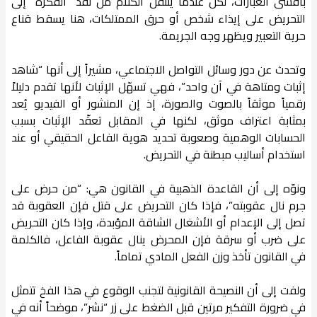
بأقسى العبارات، لكن عندما ينتقل الكلام من نقد “الفكرة” إلى
التحريض على إيذاء شخص أو حرق الممتلكات، هنا يسقط قناع
حرية التعبير ويظهر وجه الجريمة.
وتحدث عن دور وسائل التواصل الاجتماعي، مشيراً إلى أنها “شاهد
إثبات ومتاهة في آن واحد”، فهي تسهّل الإثبات لأنها تقدم دليلاً
رقمياً موثقاً بالصوت والصورة، إذ إن المنشور أو الفيديو يُعد
بمثابة اعتراف موثق، لكنها في المقابل تعقّد الإثبات بسبب
الحسابات الوهمية وصعوبة تحديد هوية الفاعل الحقيقي أو عند
استخدام أساليب مبطنة في التحريض.
ونوّه إلى أن القاعدة الذهبية في القانون هي: “من حرض على
جرم نال عقوبته”، فإذا كان التحريض على قتل فإن العقوبة قد
تصل إلى الإعدام أو الأشغال الشاقة المؤبدة، وإذا كان التحريض
على ضرب أو سرقة فإن المحرض ينال عقوبة الفاعل، فالكلمة
في القانون تأخذ وزن الفعل المادي تماماً.
ولفت إلى أن النصيحة القانونية لتجنب الوقوع في هذا الفخ تتمثل
في ضرورة التفكير مرتين قبل الضغط على زر “نشر”، موضحاً أنه في