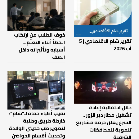
خوف الطلاب من ارتكاب
تقرير شام الاقتصادي | 5
الخطأ أثناء التعلّم…
آب 2026
أسبابه وتأثيراته داخل
الصف
خلال احتفالية إعادة
نقيب أطباء حماة لـ"شام":
تشغيل مطار دير الزور ..
خارطة طريق وطنية
الشرع يعلن حزمة مشاريع
لتطوير طب حديثي الولادة
تنموية للمحافظات
وتحديث أقسام الحواضن
الشرقية