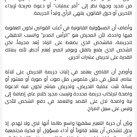
من مجرد وجهة نظر إلى “أمر عمليات” أو دعوة صريحة لإيذاء
الآخرين أو خرق القانون، ينتهي الرأي وتبدأ الجريمة.
وأضاف أن المسؤولية القانونية في أغلب القوانين تكون العقوبة
فيها واحدة، لأن المحرض هو “الرأس المدبر” والسبب الحقيقي
للجريمة، فالشخص الذي يضغط على الزناد يُعد مجرماً، لكن
الشخص الذي يقنع بالقتل ويوفر المبرر يُعتبر أخطر، لأنه يمتلك
القدرة على تحريض عشرات آخرين.
وأوضح أن القاضي يعتمد في إثبات جريمة التحريض على ثلاثة
عناصر، تتمثل في دليل ملموس مثل صوت أو صورة أو منشور أو
رسالة تثبت عملية التحريض، وتحريض مباشر تكون فيه الدعوة
واضحة لارتكاب جريمة محددة وليست مجرد كلام عام، إضافة إلى
نية واضحة تدل على القصد والتعمد في دفع الشخص للأذى
وليس على سبيل المزاح.
وبيّن أن حرية التعبير سقفها واسع طالما أنها تبني ولا تهدم، إذ
يحق للشخص أن ينتقد قانوناً أو أداء مسؤول أو فكرة مجتمعية