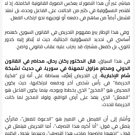
مباشر، غير أن هذا التصور لا يعكس الصورة القانونية الكاملة، إذ لا
تقتصر المسؤولية في كثير من الحالات على الفاعل وحده، بل تمتد
لتشمل أيضاً من ساهم في دفعه أو توجيهه نحو ارتكاب الفعل.
وفي هذا الإطار يبرز مفهوم التحريض في القانون السوري كعنصر
أساسي في تحديد المسؤولية الجنائية، حيث لا يُنظر إليه كدور
ثانوي، بل كفعل مشترك قد يترتب عليه عقاب قانوني واضح.
في هذا السياق،
قال الدكتور ركان رحال، محاضر في القانون
الدولي ومحامٍ مزاول للمهنة في سوريا، في حديث لشبكة
شام الإخبارية
، إن التحريض يُعرَّف ببساطة على أنه زرع “فكرة
الجريمة” في رأس شخص آخر ودفعه لارتكابها، حيث يكون
المحرض هو “المخرج” الذي يخطط ويوجه، بينما يكون الفاعل هو
“الممثل” الذي ينفذ على أرض الواقع، ولولا المخرج لما كانت
الجريمة لتحدث.
وأشار إلى أن الفيصل في التمييز هو “الدعوة للفعل”، فالرأي
يتمثل في قول: “أنا أكره هذا التصرف”، أما التحريض فيتمثل في
قول: “اذهبوا واضربوا صاحب هذا التصرف”، وعندما يتحول الكلام