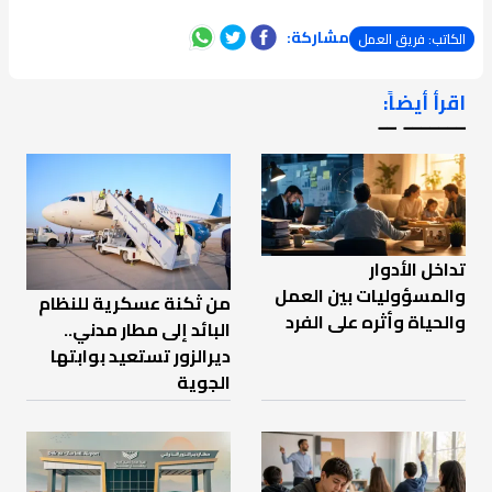
مشاركة:
الكاتب: فريق العمل
اقرأ أيضاً:
ـــــــ ــ
تداخل الأدوار
والمسؤوليات بين العمل
من ثكنة عسكرية للنظام
والحياة وأثره على الفرد
البائد إلى مطار مدني..
ديرالزور تستعيد بوابتها
الجوية