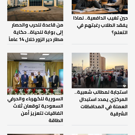
حين تغيب الدافعية.. لماذا
من قاعدة للحرب والحصار
يفقد الطلاب رغبتهم في
إلى بوابة للحياة.. حكاية
التعلم؟
مطار دير الزور خلال 14 عاماً
استجابة لمطالب شعبية..
السورية للكهرباء والحرفي
المركزي يمدد استبدال
السعودية توقعان ثلاث
العملة في المحافظات
اتفاقيات لتعزيز أمن
الشرقية
الطاقة