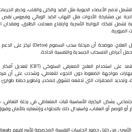
شمل تدمير الأعضاء الحيوية مثل الكبد والكلى والقلب، وخطر الجرعات 
لناتجة عن مشاركة الأدوات مثل التهاب الكبد الوبائي وفيروس نقص ا
اعية تشمل تفكك الروابط الأسرية وارتفاع معدلات الطلاق، وفقدان ا
 المرورية.
وتحدثت عن التعامل النفسي خلال مراحل العلاج، موضحة أن مرحلة سحب السموم 
حمل أعراض الانسحاب الجسدية والنفسية الحادة.
وأضافت أن مرحلة التأهيل النفسي تعتمد على استخدام العلاج المعرفي الس
 مهارات مواجهة الضغوط دون اللجوء للتعاطي، وشددت على أن مرح
، وتحديد المحفزات التي تدفعه للشوق للمخدر، وتطوير خطط طوارئ ل
جتماعي يشكل الركيزة الأساسية لثبات المتعاطي في رحلة التعافي، ح
م أو الوصم أو العقاب، واستبدال ذلك بالاحتواء وإشعاره بالأمان وقب
 الأسري من خلال حضور الجلسات النفسية المخصصة للأسر لفهم طبيعة