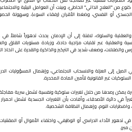
المخدرات كنوع من "العلاج الذاتي" الخاطئ، وبينت أن العوامل البيئية والاجتماع
 الجسدي أو النفسي، وضغط الأقران (رفقاء السوء)، وسهولة الحص
 والعقلية والسلوك، لافتة إلى أن الإدمان يحدث تدهوراً شاملاً في
ية والعقلية عبر تقلبات مزاجية حادة، وزيادة مستويات القلق والعد
اوس والضلالات، وضعف شديد في التركيز والذاكرة والقدرة على اتخاذ الق
الميل إلى العزلة والانسحاب الاجتماعي، وإهمال المسؤوليات الدرا
لسلوكيات غير القانونية لتأمين المادة المخدرة.
ة يمكن رصدها من خلال تغيرات سلوكية ونفسية تشمل سرية مفاجئة، و
غيراً في دائرة الأصدقاء، وأفادت بأن التغيرات الجسدية تشمل احمرار ا
، واضطرابات النوم، وإهمال النظافة الشخصية.
ي تدهور الأداء الدراسي أو الوظيفي، واختفاء الأموال أو المقتنيات 
مبرر.