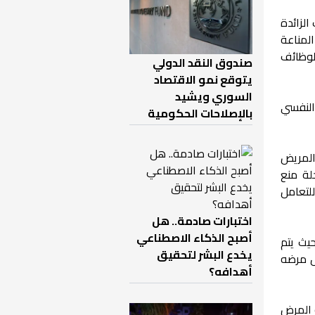
الزائدة
لمناعة
لوظائف
صندوق النقد الدولي
يتوقع نمو الاقتصاد
السوري ويشيد
(Detox) تركز على الدعم النفسي
بالإصلاحات الحكومية
لوكي (CBT) لتعديل أفكار المريض
لة منع
لتعامل
اختبارات صادمة.. هل
أصبح الذكاء الاصطناعي
يث يتم
يخدع البشر لتحقيق
ول مرضه
أهدافه؟
 المرض