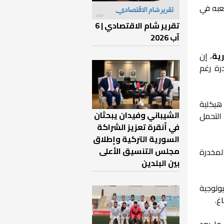
لعبه في
تقرير شام الاقتصادي | 6
آب 2026
ية
، إن
رة رغم
هيكلية
الشيباني وفيدان يبحثان
التحمل
في أنقرة تعزيز الشراكة
السورية التركية وإطلاق
مجلس التنسيق الأعلى
المخدرة
بين البلدين
ولوجية
غ.
ما بعد