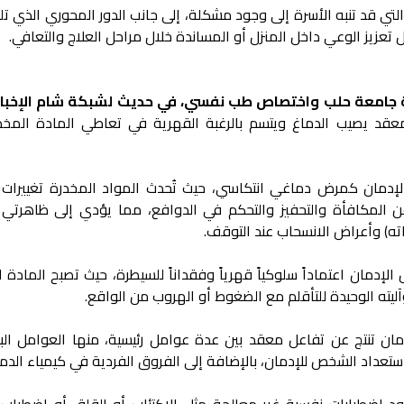
لتي قد تنبه الأسرة إلى وجود مشكلة، إلى جانب الدور المحوري الذي ت
 تعزيز الوعي داخل المنزل أو المساندة خلال مراحل العلاج والتعافي.
جة جامعة حلب واختصاص طب نفسي، في حديث لشبكة شام الإخبار
قد يصيب الدماغ ويتسم بالرغبة القهرية في تعاطي المادة المخد
الإدمان كمرض دماغي انتكاسي، حيث تُحدث المواد المخدرة تغييرات 
ن المكافأة والتحفيز والتحكم في الدوافع، مما يؤدي إلى ظاهرتي 
ته) وأعراض الانسحاب عند التوقف.
الإدمان اعتماداً سلوكياً قهرياً وفقداناً للسيطرة، حيث تصبح المادة 
ته الوحيدة للتأقلم مع الضغوط أو الهروب من الواقع.
ن تنتج عن تفاعل معقد بين عدة عوامل رئيسية، منها العوامل البي
استعداد الشخص للإدمان، بالإضافة إلى الفروق الفردية في كيمياء الدما
 اضطرابات نفسية غير معالجة مثل الاكتئاب أو القلق أو اضطراب 