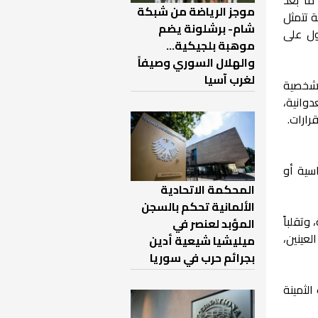
موجز الرياضة من شبكة
ية تتمثل
شام- برشلونة يضم
ول على
موهبة بلجيكية...
والهلال السوري وصيفاً
لغرب آسيا
 شخصية
وانية،
رارات.
سية أو
المحكمة الاتحادية
الألمانية تحكم بالسجن
تقلباً
المؤبد لعنصر في
لعينين،
ميليشيا شيعية أدين
بجرائم حرب في سوريا
الثمينة