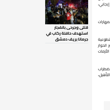
يجابي،
لمهارات
قتلى وجرحى بانفجار
استهدف حافلة ركاب في
جرمانا بريف دمشق
تطوعية
 الحوار
لأزمات
اضطراب
لتأهيل،