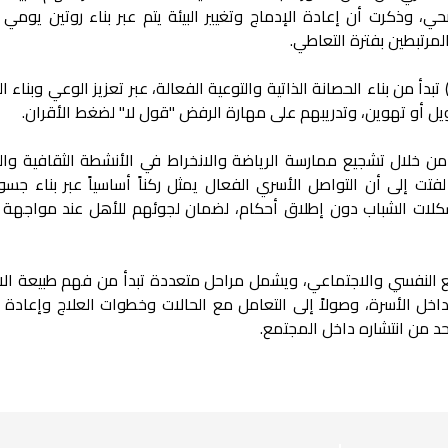
 وذكرت أن إعادة الإدماج وتغيير البيئة يتم عبر بناء روتين يومي إ
لمرتبطين بفترة التعاطي.
دأ من بناء الحصانة الذاتية والتوعية الفعالة، عبر تعزيز الوعي وبناء ا
يل أو تهوين، وتدريبهم على مهارة الرفض "قول لا" لضغط الأقران.
ن خلال تشجيع ممارسة الرياضة والانخراط في الأنشطة الثقافية وال
لفتت إلى أن التواصل الأسري الفعال يمثل ركناً أساسياً عبر بناء جسور
كلات الشباب دون إطلاق أحكام، لضمان لجوئهم للأهل عند مواجهة ا
ع النفسي والاجتماعي، ويشمل مراحل متعددة تبدأ من فهم طبيعة ال
داخل الأسرة، وصولاً إلى التعامل مع الحالات وخطوات العلاج وإعادة ا
حد من انتشاره داخل المجتمع.