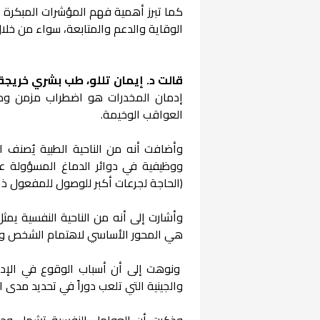
كما تبرز أهمية فهم المؤشرات المبكرة ا
الوقاية والدعم والمتابعة، سواء من خلال
قالت د. إيمان تللو، طب بشري خري
إدمان المخدرات هو اضطراب مزمن ومع
العواقب الوخيمة.
وأضافت أنه من الناحية الطبية يُصنف 
ووظيفية في دوائر الدماغ المسؤولة ع
(الحاجة لجرعات أكبر للوصول للمفعول ذا
وأشارت إلى أنه من الناحية النفسية يمثل 
هي المحور الأساسي لاهتمام الشخص وآلي
ونوهت إلى أن أسباب الوقوع في الإدما
والجينية التي تلعب دوراً في تحديد مدى 
وذكرت أن العوامل النفسية تشمل وجود