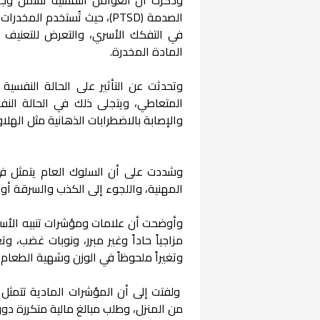
الصدمة (PTSD)، حيث تُستخدم 
في التفكك الأسري، والتعرض للتعنيف
المادة المخدرة.
وتحدثت عن التأثير على الحالة النفسية
المتعاطي، ويتجلى ذلك في الحالة النفس
والإصابة بالاضطرابات الذهانية مثل الهل
وشددت على أن السلوك العام يتمثل في 
المهنية، واللجوء إلى الكذب والسرقة أو ا
وأوضحت أن علامات ومؤشرات تنبيه الأسر
مزاجياً حاداً وغير مبرر، ونوبات غضب، وت
وتغيراً ملحوظاً في الوزن وشهية الطعام
ولفتت إلى أن المؤشرات المادية تتمثل ف
من المنزل، وطلب مبالغ مالية متكررة دون 