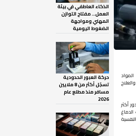
الذكاء العاطفي في بيئة
العمل… مفتاح التوازن
المهني ومواجهة
الضغوط اليومية
المواد
حركة العبور الحدودية
والعلاج
تسجّل أكثر من 8 ملايين
مسافر منذ مطلع عام
2026
ر أكثر
الدماغ
لنفسية