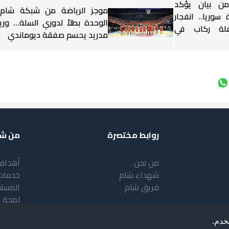
ن بيان يؤكد
موجز الرياضة من شبكة شام 
سوريا.. انفجار
الوحدة بطلاً لدوري السلة... وري
لة ركاب في
مدريد يحسم صفقة ديوماندي
روابط مختصرة
من شب
من نحن
أهداف
شهداء شام
خدمات
فريق شام
المست
لمحة 
خدم.