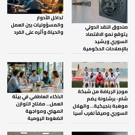
تداخل الأدوار
والمسؤوليات بين العمل
صندوق النقد الدولي
والحياة وأثره على الفرد
يتوقع نمو الاقتصاد
السوري ويشيد
بالإصلاحات الحكومية
موجز الرياضة من شبكة
الذكاء العاطفي في بيئة
شام- برشلونة يضم
العمل… مفتاح التوازن
موهبة بلجيكية... والهلال
المهني ومواجهة
السوري وصيفاً لغرب آسيا
الضغوط اليومية