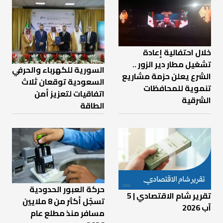
خلال احتفالية إعادة
تشغيل مطار دير الزور ..
السورية للكهرباء والحرفي
الشرع يعلن حزمة مشاريع
السعودية توقعان ثلاث
تنموية للمحافظات
اتفاقيات لتعزيز أمن
الشرقية
الطاقة
حركة العبور الحدودية
تقرير شام الاقتصادي | 5
تسجّل أكثر من 8 ملايين
آب 2026
مسافر منذ مطلع عام