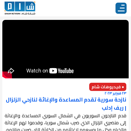
● فيديوهات شام
٢٣ فبراير ٢٠٢٣
نازحة سورية تقدم المساعدة والإغاثة لنازحي الزلزال
| ريف إدلب
قدم النازحون السوريون في الشمال السوري المساعدة والإغاثة
إلى متضرري الزلزال الذي ضرب شمال سوريا، وقدموا لهم الإغاثة
والخيام وكل ما بوسعهم لإغاثتهم من الكارثة التي ضربت منازلهم.