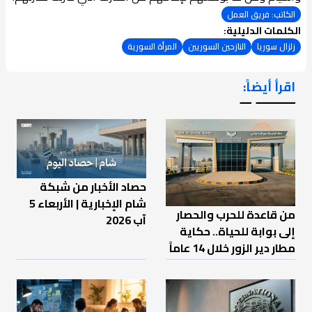
الكاتب: فريق العمل
الكلمات الدليلية:
زلزال سوريا
النازحين السوريين
المرأة السورية
اقرأ أيضاً:
ـــــــ ــ
حصاد الأخبار من شبكة
شام الإخبارية | الأربعاء 5
من قاعدة للحرب والحصار
آب 2026
إلى بوابة للحياة.. حكاية
مطار دير الزور خلال 14 عاماً