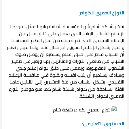
التوزع العمري للكوادر:
تفخـر شـبكة شـام بأنهـا مؤسسـة شـبابية وانهـا تمثـل نموذجـا
للإعـلام الشـبابي الوليـد الـذي يعمـل علـى خلـق بديـل عـن
الإعـلام التقليـدي الـذي تـم تدجينـه مـن قبـل النظـم المسـتبدة
والـذي يشـكل الإعـلام السـوري أبـز مثـال عنـه، ولـذا فهـي تعتبـر
أن الشـباب قـادر علـى خلـق إعـلام يسـتطيع أن يوصـل صـوت
الشـباب مـن صانعـي الثـورات والمتأثريـن بهـا ويعبـر عـن ضميـر
الشـعوب المقهـورة، ويعمـل علـى خلـق نـواة إعـلام جـدي
وهـادف يسـتطيع أن يثبـت نفسـه وبقـوة فـي منافسـة الإعـلام
التقليـدي
يشـكل الشـباب مـن فئة العشـرين إلـى الثلاثيـن عامـا
.
الفئة السـاحقة مـن كـوادر شـبكة شـام كما هـو موضـح التـوزع
العمـري لكـوادر الشـبكة.
المستوى التعليمي: