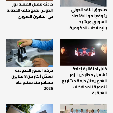
حادثة مقتل الطفلة نور
صندوق النقد الدولي
الدوس تفتح ملف الحضانة
يتوقع نمو الاقتصاد
في القانون السوري
السوري ويشيد
بالإصلاحات الحكومية
خلال احتفالية إعادة
حركة العبور الحدودية
تشغيل مطار دير الزور ..
تسجّل أكثر من 8 ملايين
الشرع يعلن حزمة مشاريع
مسافر منذ مطلع عام
تنموية للمحافظات
2026
الشرقية