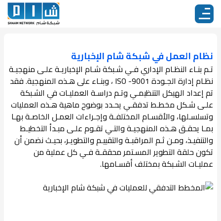
نظام العمل في شبكة شام الإخبارية
تـم بنـاء النظـام الإداري فـي شـبكة شـام الإخباريـة علـى منهجيـة
نظـام إدارة الجـودة 9001- ISO ، وبنـاء على هـذه المنهجية. فقد
تم إعداد الهيكل التنظيمـي وتـم دراسـة العمليـات في الشـبكة
علـى شـكل مخطـط تدفقـي يحـدد بوضوح ماهية هـذه العمليات
وتسلسـلها، والأقسـام المختلفـة وإجـراءات العمـل الخاصـة بهـا
بمـا يحقـق هـذه المنهجيـة والتـي تقـوم علـى مبـدأ التخطيـط
والتنفيـذ، ومـن ثـم المراقبـة والتقييـم والتطويـر، بحيـث نضمن أن
تكون حلقة التطوير المسـتمر محققـة فـي كل عملية من
عمليـات الشـبكة بمختلف أقسـامها.