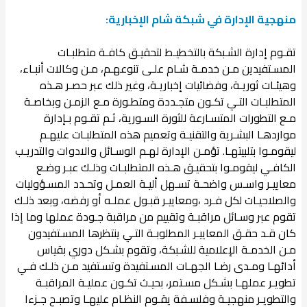
منهجية الإدارة في شبكة شام الإخبارية:
تقـوم إدارة الشـبكة بالتخطيـط لتحقيـق كافـة متطلبـات
المسـتفيدين مـن خدمـة شـام علـى تنوعهـم، مـن وكالات أنبـاء،
وهيئـات ثوريـة، وفضائيات إخباريـة، وغير ذلك عبر حصـر هـذه
المتطلبـات التـي تكـون متجـددة ومتطـورة مـع الزمـن وبخاصـة
مـع التطورات المتسـارعة للثورة السـورية، ثـم تقـوم بـإدارة
مواردهـا البشـرية والتقنيـة وتعميم هذه المتطلبـات عليهـم
ليقومـوا بتلبيتهـا. تؤمـن الإدارة لهـم الوسـائل والادوات والتدريـب
الكافـي ليقومـوا بتحقيـق هـذه المتطلبـات وذلـك عبـر وضـع
معاييـر واسـس واضحـة تسـهل أليـة العمـل وتحـدد المسـؤوليات
والصلاحيـات لكل فـرد ،ومعاييـر قبـول عملـه أو رفضه، وبعد ذلـك
تقوم عبر وسـائل مراقبـة وتقييم من مراقبة جـودة عملها وما إذا
كان قـد حقـق المعاييـر المطلوبـة التـي ينتظرها المسـتفيدون
مـن الخدمـة الإعلامية للشـبكة، وتقوم بشـكل دوري بقياس
أدائهـا ومـدى رضـا الجهـات المسـتفيدة وتسـتفيد مـن ذلـك فـي
تطويـر عملهـا بشـكل مسـتمر، بحيـث تكـون عمليـة المراقبـة
والتطويـر منهجيـة وفلسـفة يقـوم النظـام عليهـا وتصبـح جـزءا