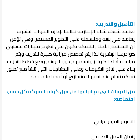
التأهيل والتدريب
:
تعتمـد شـبكة شـام الإخباريـة نظامـا لإدارة المـوارد البشـرية
يعتمـد فـي بنيته وفلسـفته علـى التطوير المسـتمر، وهي تؤمن
أن الاسـتثمار الأمثـل للشـبكة يكـون فـي تطويـر مهـارات مسـتوى
كوادرهـا البشـرية لـذا يتم تخصيص ميزانية كبيـرة للتدريب ويتم
مراقبـة أداء الكـوادر وتقييمهـم دوريـا، ويتـم وضع خطـط التدريب
بنـاء علـى نتائج التقييمـات وعلـى الاحتياجـات التـي تنشأ مـع تطـور
شـبكة شـام عنـد تبينيهـا لمشـاريع أو أقسـاما جديـدة.
من الدورات التي تم اتباعها من قبل كوادر الشبكة كل حسب
اختصاصه:
التصوير الفوتوغرافي
إتقان العمل الصحفي