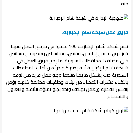
منه.
فريق عمل شبكة شام الإخبارية:
تضم شـبكة شـام الإخباريـة 100 عضـوا في فريـق العمل فيهـا،
يتوزعـون ما بيـن إدارييـن، وفنيين، ومراسـلين ومصوريـن ميدانيين
فـي مختلف المحافظات السـورية. ما يميز فريق العمل في
شـبكة شـام الإخباريـة أنـه يضم كـوادراً مـن أغلب المحافظات
السـورية حيث يشـكل مزيجـا متنوعا وجـو عمل فريد مـن نوعه
بالتقـاء عشـرات الأعضاء من بيئـات وخلفيـات مختلفة كلهـم يؤمن
بنفـس القضية ويعمل لهـدف واحد بجـو تملؤه الألفـة والتعاون
والانسـجام.