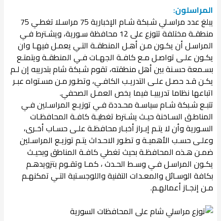
المراسلون:
يبلغ عدد مراسـلي شـبكة شـام الإخبارية 75 مراسـلا تغطـي 75
منطقـة مختلفة تتوزع على 12 محافظة سـورية، ويشـترط فـي
المراسـل أن يكـون مـن أهـل المنطقـة التـي يعمـل فيهـا وان
يكـون علـى تواصـل مـع كافـة الجهـات فـي المنطقـة ويتمتـع
بسـمعة حسـنة بين أهل منطقته، تقوم شـبكة شام بتدريبه إن لـم
يكـن قـد حصـل علـى التدريـب الكافـي، وتطـور مـن مسـتواه عبـر
اتباعها نظاما تدريبيـا فيما يخص العمـل الصحفي.
تتبـع شـبكة شـام سياسـة محـددة فـي توزيـع المراسـلين فـي
المناطـق السـاخنة حيـث يشـترط تغطيـة كافـة المحافظـات
السـورية وأن لا يتـم إبـراز أخبـار محافظـة علـى حسـاب أخـرى،
وعلـى حسـب الأهميـة و تطـور الاحـداث يتـم توزيـع المراسـلين
ضمـن هـذه المحافظـة بحيث تغطي كافـة المناطق وبحيـث
يكـون المراسـل فـي وسـط الحـدث ، كمـا وتقـوم بتزويدهـم
بكافة الوسـائل والمعـدات التقنية واللوجسـتية التـي تمكنهـم
مـن إنجـاز أعمالهـم.