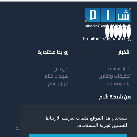
Email:
info@shaam.org
الأخبار
روابط مختصرة
أخبار سياسة
من نحن
تحقيقات وتقارير
شهداء شام
آراء ومقالات
فريق شام
من شبكة شام
أهداف شبكة شام
بنية شبكة شام
يستخدم هذا الموقع ملفات تعريف الارتباط
خدمات شبكة شام
مقدمة عن شبكة شام
لتحسين تجربة المستخدم.
المستفيدون من الشبكة
نظام العمل في شبكة شام
لمحة عن شبكة شبام