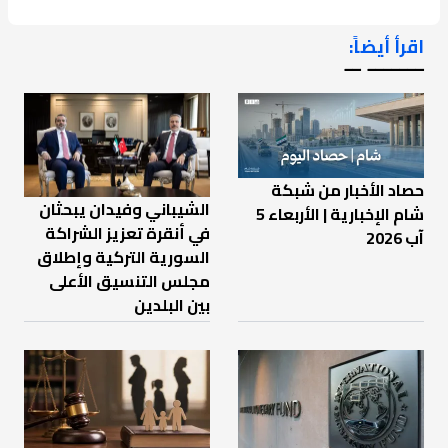
اقرأ أيضاً:
ـــــــ ــ
حصاد الأخبار من شبكة
الشيباني وفيدان يبحثان
شام الإخبارية | الأربعاء 5
في أنقرة تعزيز الشراكة
آب 2026
السورية التركية وإطلاق
مجلس التنسيق الأعلى
بين البلدين