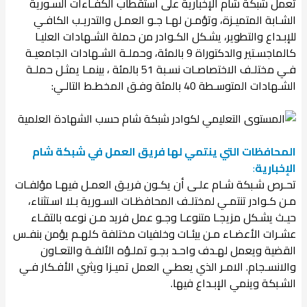
تعمل شبكة شام الإخبارية على استقطاب الكفـاءات السـورية
الشـابة المتميـزة، وتؤمـن لهـا جـو العمـل والتدريـب الكافـي
للإبـداع والتطوير، يشـكل الكـوادر من حملة الشـهادات العليـا
كالماجسـتير والدكتوراة 9 بالمئة، وحملـة الشـهادات الجامعيـة
فـي مختلـف الاختصاصـات نسـبة 51 بالمئة ، بينمـا يمثـل حملـة
الشـهادات المتوسـطة 40 بالمئة وفـق المخطـط التالـي:
المحافظات التي ينتمي لها فريق العمل في شبكة شام
الإخبارية
:
تحـرص شـبكة شـام علـى أن يكـون فريـق العمـل فيهـا مؤلفـات
مـن كـوادر تنتمـي لمختلـف المحافظـات السـورية بـلا اسـتثناء،
حيـث يشـكل مزيجـا متنوعـا وجـو عمل فريد مـن نوعه بالتقـاء
عشـرات الأعضـاء مـن بيئـات وخلفيات مختلفة كلهـم يؤمن بنفـس
القضية ويعمل لهـدف واحـد بجـو تملـؤه الألفـة والتعـاون
والانسـجام. الامـر الذي يعطـي العمل تميـزا ويثري الأفـكار فـي
الشـبكة وينمي الإبـداع فيها.