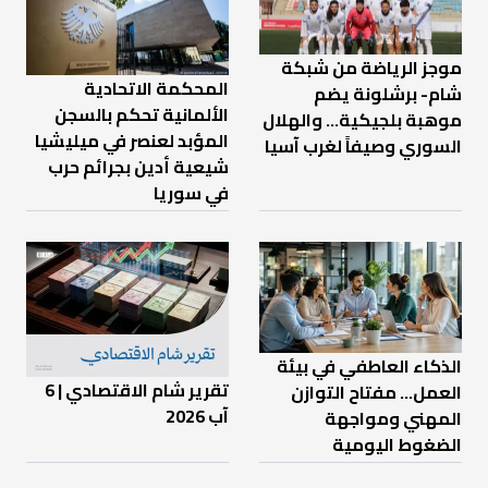
موجز الرياضة من شبكة
المحكمة الاتحادية
شام- برشلونة يضم
الألمانية تحكم بالسجن
موهبة بلجيكية... والهلال
المؤبد لعنصر في ميليشيا
السوري وصيفاً لغرب آسيا
شيعية أدين بجرائم حرب
في سوريا
الذكاء العاطفي في بيئة
تقرير شام الاقتصادي | 6
العمل… مفتاح التوازن
آب 2026
المهني ومواجهة
الضغوط اليومية