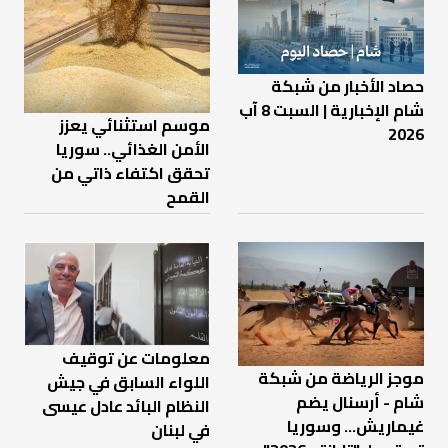
حصاد الأخبار من شبكة
شام الإخبارية | السبت 8 آب
موسم استثنائي يعزز
2026
الأمن الغذائي.. سوريا
تحقق اكتفاء ذاتي من
القمح
معلومات عن توقيف
موجز الرياضة من شبكة
اللواء السابق في جيش
شام - أرسنال يضم
النظام البائد عادل عيسى
غيماريش... وسوريا
في لبنان