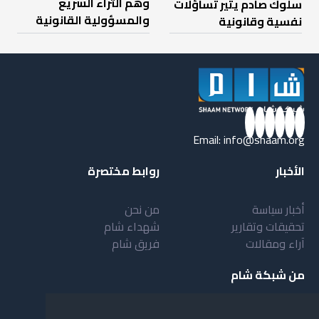
وهم الثراء السريع
سلوك صادم يثير تساؤلات
والمسؤولية القانونية
نفسية وقانونية
Email:
info@shaam.org
الأخبار
روابط مختصرة
أخبار سياسة
من نحن
تحقيقات وتقارير
شهداء شام
آراء ومقالات
فريق شام
من شبكة شام
أهداف شبكة شام
بنية شبكة شام