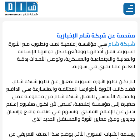
مقدمة عن شبكة شام الإخبارية
شـبكة شـام
هـي مؤسّسـة إعلاميـة نمـت وتطـورت مـع الثـورة
السـورية، تنقـل أحداثهـا ووقائعهـا بـكل جوانبهـا الإنسـانية
والمدنيـة والاجتماعيـة والعسـكرية، وتوصـل الأحـداث بدقـة
للعالـم عمـا يجـري فـي سـورية.
لـم يكـن تطـور الثـورة السـورية بمعـزل عـن تطـور شـبكة شـام،
فقـد كانـت الثـورة بأطوارهـا المختلفـة والمتسـارعة هـي الدافـع
والمحـرك الأساسـي لانتقـال شـبكة شـام مـن مجموعـة عمـل
صغيـرة إلـى مؤسسـة إعلاميـة، تسـعى لأن تكـون مشـروع إعـلام
بديـل عـن الإعـلام التقليـدي، وتسـهم فـي صناعـة واقـع وإنسـان
جديدين وفـق معايير الثورة والمسـتقبل الجديد الذي
يرسـمه الشـباب السـوري الثائـر. يوضـح هـذا الملف التعريفي عن