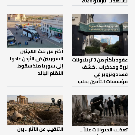
تستعد لـ "تارانتو 2026"
أكثر من ثلث اللاجئين
السوريين في الأردن عادوا
عقود بأكثر من 3 تريليونات
إلى سوريا منذ سقوط
ليرة ومذكرات.. كشف
النظام البائد
فساد وتزوير في
مؤسسات التأمين بحلب
التنقيب عن الآثار… بين
تعذيب الحيوانات علناً…