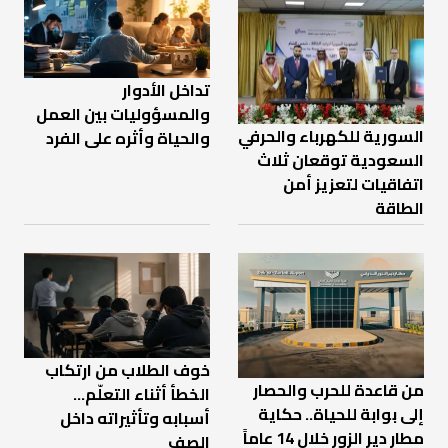
تداخل الأدوار
والمسؤوليات بين العمل
السورية للكهرباء والحرفي
والحياة وأثره على الفرد
السعودية توقعان ثلاث
اتفاقيات لتعزيز أمن
الطاقة
خوف الطلاب من ارتكاب
من قاعدة للحرب والحصار
الخطأ أثناء التعلّم…
إلى بوابة للحياة.. حكاية
أسبابه وتأثيراته داخل
مطار دير الزور خلال 14 عاماً
الصف