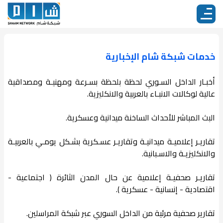
خدمات شبكة شام الإخبارية
أخبـار الداخل السـوري لحظة بلحظة بسـرعة ومهنيـة ومصداقية
عالية لوكالات الانبـاء بالعربية والانكليزية.
البث المباشر للأحداث الساخنة ميدانية وعسكرية.
تقاريـر إعلاميـة ميدانيـة وتقاريـر عسـكرية بشـكل يومـي بالعربيـة
والانكليزيـة والاسـبانية.
تقاريـر صحفيـة إعلامية عن حال المدن الثائرة ( اجتماعية -
اقتصادية - إنسانية - عسكرية ).
تقارير صحفية مرئية من الداخل السوري عبر شبكة المراسلين.