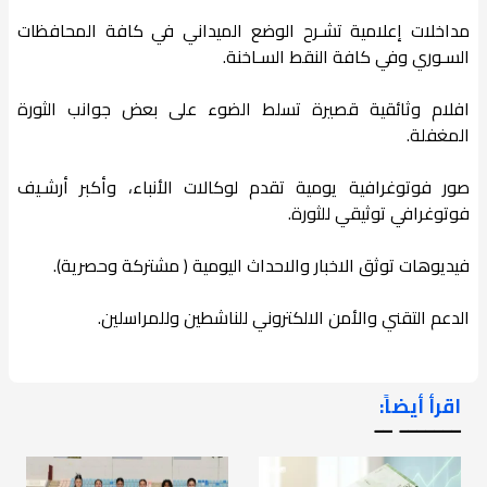
مداخلات إعلامية تشـرح الوضع الميداني في كافة المحافظات
السـوري وفي كافة النقط السـاخنة.
افلام وثائقية قصيرة تسلط الضوء على بعض جوانب الثورة
المغفلة.
صور فوتوغرافية يومية تقدم لوكالات الأنباء، وأكبر أرشـيف
فوتوغرافي توثيقي للثورة.
فيديوهات توثق الاخبار والاحداث اليومية ( مشتركة وحصرية).
الدعم التقني والأمن الالكتروني للناشطين وللمراسلين.
اقرأ أيضاً:
ـــــــ ــ