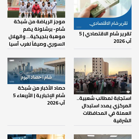
موجز الرياضة من شبكة
شام- برشلونة يضم
تقرير شام الاقتصادي | 5
موهبة بلجيكية... والهلال
آب 2026
السوري وصيفاً لغرب آسيا
حصاد الأخبار من شبكة
شام الإخبارية | الأربعاء 5
استجابة لمطالب شعبية..
آب 2026
المركزي يمدد استبدال
العملة في المحافظات
الشرقية