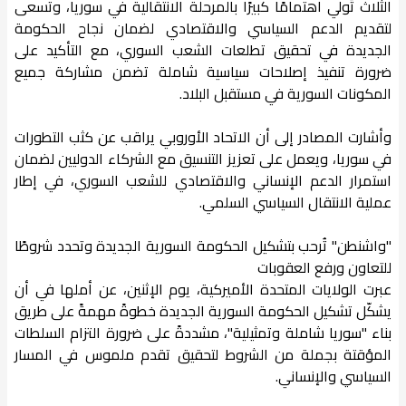
الثلاث تُولي اهتمامًا كبيرًا بالمرحلة الانتقالية في سوريا، وتسعى
لتقديم الدعم السياسي والاقتصادي لضمان نجاح الحكومة
الجديدة في تحقيق تطلعات الشعب السوري، مع التأكيد على
ضرورة تنفيذ إصلاحات سياسية شاملة تضمن مشاركة جميع
المكونات السورية في مستقبل البلاد.
وأشارت المصادر إلى أن الاتحاد الأوروبي يراقب عن كثب التطورات
في سوريا، ويعمل على تعزيز التنسيق مع الشركاء الدوليين لضمان
استمرار الدعم الإنساني والاقتصادي للشعب السوري، في إطار
عملية الانتقال السياسي السلمي.
"واشنطن" تُرحب بتشكيل الحكومة السورية الجديدة وتحدد شروطًا
للتعاون ورفع العقوبات
عبرت الولايات المتحدة الأميركية، يوم الإثنين، عن أملها في أن
يشكّل تشكيل الحكومة السورية الجديدة خطوةً مهمةً على طريق
بناء "سوريا شاملة وتمثيلية"، مشددةً على ضرورة التزام السلطات
المؤقتة بجملة من الشروط لتحقيق تقدم ملموس في المسار
السياسي والإنساني.