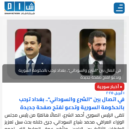
في اتصال بين "الشرع والسوداني".. بغداد ترحب بالحكومة السورية
وتدعو لفتح صفحة جديدة
● أخبار سورية
١ أبريل ٢٠٢٥
في اتصال بين "الشرع والسوداني".. بغداد ترحب
بالحكومة السورية وتدعو لفتح صفحة جديدة
تلقى الرئيس السوري أحمد الشرع، اتصالًا هاتفيًا من رئيس مجلس
الوزراء العراقي، محمد شياع السوداني، جرى خلاله بحث سبل تعزيز
العلاقات الثنائية بين البلدين، وتأكيد عمق الروابط التي تجمع