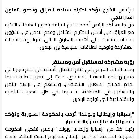
الرئيس الشرع يؤكد احترام سيادة العراق ويدعو لتعاون
استراتيجي
من جانبه، أكد الرئيس أحمد الشرع التزامه بتطوير العلاقات الثنائية
مع العراق على أسس الاحترام المتبادل وعدم التدخل في الشؤون
الداخلية، مشددًا على أهمية التعاون الثنائي لمواجهة التحديات
المشتركة وتوطيد العلاقات السياسية بين البلدين.
رؤية مشتركة لمستقبل آمن ومستقر
وجدد الجانب العراقي في ختام الاتصال تأكيده على دعم سوريا في
مسيرتها نحو الاستقرار السياسي، داعيًا إلى تعزيز العلاقات بما
يخدم مصالح الشعبين الشقيقين، ويساهم في ترسيخ الأمن
والاستقرار في المنطقة، لا سيما في ظل التحديات الأمنية
والاقتصادية التي تواجه البلدين.
"إسبانيا وإيطاليا وبولندا" تُرحب بالحكومة السورية وتؤكد
دعمها لإعادة الإعمار والاستقرار
رحّبت كلاً من "إسبانيا وإيطاليا وبولندا" بإعلان تشكيل الحكومة
السورية الجديدة، الذي تم الإعلان عنه يوم السبت الفائت، وأبدت