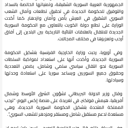
الجمهورية العربية السورية الشقيقة، وتمنياتها الخالصة بالسداد
والتوفيق للحكومة الجديدة في تحقيق تطلعات وآمال الشعب
السوري الشقيق في العيش بأمن وأمان وازدهار. كما أكدت
الوزارة على تطلع دولة الكويت بالتعاون مع الحكومة السورية
الجديدة للانتقال بالعلاقات الثنائية التاريخية بين البلدين إلى آفاق
أرحب وتعزيزها في مختلف المجالات.
وفي أوروبا، رحبت وزارة الخارجية الفرنسية بتشكيل الحكومة
السورية الجديدة، وأكدت أنها على استعداد لمواكبة السلطات
السورية نحو انتقال سياسي سلمي وشامل، يضمن التعددية
وحقوق جميع السوريين ويساعد سوريا على استعادة وحدتها
وسيادتها.
وقال وزير الدولة البريطاني لشؤون الشرق الأوسط وشمال
أفريقيا، هيمش فولكنر، في تغريدة على منصة إكس اليوم: “ترحب
المملكة المتحدة بتشكيل الحكومة السورية الجديدة، وهي
مستعدة لدعم مستقبل شامل ومستقر ومزدهر للشعب السوري”.
وفي السياق ذاته، قال وزير الخارجية النرويجي إسبن بارث إيده إن