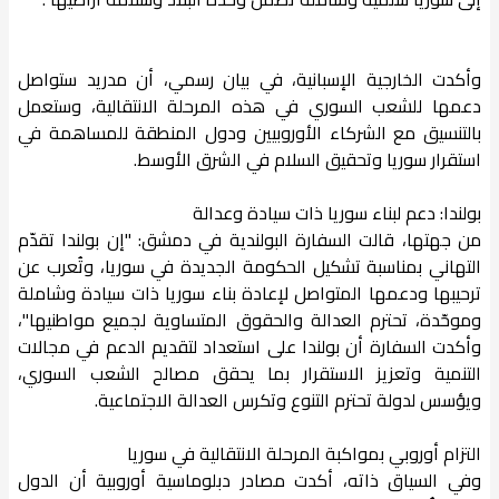
وأكدت الخارجية الإسبانية، في بيان رسمي، أن مدريد ستواصل
دعمها للشعب السوري في هذه المرحلة الانتقالية، وستعمل
بالتنسيق مع الشركاء الأوروبيين ودول المنطقة للمساهمة في
استقرار سوريا وتحقيق السلام في الشرق الأوسط.
بولندا: دعم لبناء سوريا ذات سيادة وعدالة
من جهتها، قالت السفارة البولندية في دمشق: "إن بولندا تقدّم
التهاني بمناسبة تشكيل الحكومة الجديدة في سوريا، وتُعرب عن
ترحيبها ودعمها المتواصل لإعادة بناء سوريا ذات سيادة وشاملة
وموحّدة، تحترم العدالة والحقوق المتساوية لجميع مواطنيها"،
وأكدت السفارة أن بولندا على استعداد لتقديم الدعم في مجالات
التنمية وتعزيز الاستقرار بما يحقق مصالح الشعب السوري،
ويؤسس لدولة تحترم التنوع وتكرس العدالة الاجتماعية.
التزام أوروبي بمواكبة المرحلة الانتقالية في سوريا
وفي السياق ذاته، أكدت مصادر دبلوماسية أوروبية أن الدول