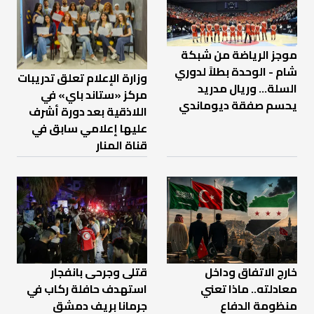
موجز الرياضة من شبكة
شام - الوحدة بطلاً لدوري
وزارة الإعلام تعلق تدريبات
السلة... وريال مدريد
مركز «ستاند باي» في
يحسم صفقة ديوماندي
اللاذقية بعد دورة أشرف
عليها إعلامي سابق في
قناة المنار
خارج الاتفاق وداخل
قتلى وجرحى بانفجار
معادلته.. ماذا تعني
استهدف حافلة ركاب في
منظومة الدفاع
جرمانا بريف دمشق