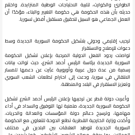
الطوارئ والكوارث، لتلبية الاحتياجات الوطنية المتزايدة. واختتم
حديثه بأن هذه الحكومة هي حكومة التغيير والبناء، مؤكدًا أن
العمل الجماعي هو السبيل لتحقيق مستقبل أفضل لسوريا.
ترحيب إقليمي ودولي بتشكيل الحكومة السورية الجديدة وسط
دعوات للإصلاح والاستقرار
تواصلت ردود الفعل الدولية المرحبة بإعلان تشكيل الحكومة
السورية الجديدة برئاسة الرئيس أحمد الشرع، حيث توالت بيانات
رسمية من عدة دول عربية وأوروبية عبّرت عن دعمها للمسار
الانتقالي في سوريا، ودعت إلى احترام تطلعات الشعب السوري
وتعزيز الاستقرار في البلاد والمنطقة.
وأعربت دولة قطر عن ترحيبها بإعلان الرئيس أحمد الشرع تشكيل
الحكومة السورية الجديدة، متمنية لها التوفيق والسداد في أداء
مهامها، وترسيخ دعائم دولة المؤسسات والعدالة والحريات.
وأكدت وزارة الخارجية القطرية تطلع الدوحة للتعاون مع الحكومة
السورية الجديدة لتوطيد العلاقات بين البلدين في مختلف
المجالات، بما يحقق مصالح الشعبين الشقيقين. كما شددت على