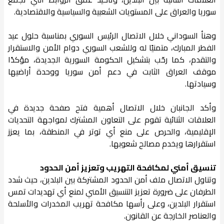
سوريا والعراق على المستويات الشعبية والسياسية والاقتصادية.
وهنأ السوداني خلال الاتصال الرئيس السوري بمناسبة حلول عيد
الفطر المبارك، متمنيًا له وللشعب السوري دوام الأمن والاستقرار
والتقدم، كما رحّب بتشكيل الحكومة السورية الجديدة، مؤكدًا
موقف العراق الثابت في دعم أمن سوريا ووحدة أراضيها
وسيادتها.
وأكد الجانبان خلال الاتصال أهمية فتح صفحة جديدة في
العلاقات الثنائية تقوم على التعاون المشترك لمواجهة التحديات
الإقليمية، والحرص على منع أي توتر في المنطقة، بما يعزز
استقرارها ويخدم مصالح شعوبها.
تنسيق أمني لمكافحة التهريب وتعزيز أمن الحدود
وتناول الاتصال ملف أمن الحدود المشتركة بين البلدين، حيث شدد
الطرفان على ضرورة تعزيز التنسيق الأمني لمنع أي تهديدات تمس
استقرار البلدين، وعلى رأسها مكافحة تهريب المخدرات والأسلحة
والعناصر الخارجة عن القانون.