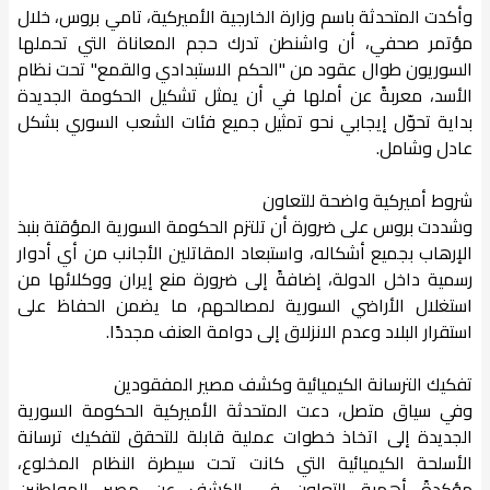
وأكدت المتحدثة باسم وزارة الخارجية الأميركية، تامي بروس، خلال
مؤتمر صحفي، أن واشنطن تدرك حجم المعاناة التي تحملها
السوريون طوال عقود من "الحكم الاستبدادي والقمع" تحت نظام
الأسد، معربةً عن أملها في أن يمثل تشكيل الحكومة الجديدة
بداية تحوّل إيجابي نحو تمثيل جميع فئات الشعب السوري بشكل
عادل وشامل.
شروط أميركية واضحة للتعاون
وشددت بروس على ضرورة أن تلتزم الحكومة السورية المؤقتة بنبذ
الإرهاب بجميع أشكاله، واستبعاد المقاتلين الأجانب من أي أدوار
رسمية داخل الدولة، إضافةً إلى ضرورة منع إيران ووكلائها من
استغلال الأراضي السورية لمصالحهم، ما يضمن الحفاظ على
استقرار البلاد وعدم الانزلاق إلى دوامة العنف مجددًا.
تفكيك الترسانة الكيميائية وكشف مصير المفقودين
وفي سياق متصل، دعت المتحدثة الأميركية الحكومة السورية
الجديدة إلى اتخاذ خطوات عملية قابلة للتحقق لتفكيك ترسانة
الأسلحة الكيميائية التي كانت تحت سيطرة النظام المخلوع،
مؤكدةً أهمية التعاون في الكشف عن مصير المواطنين