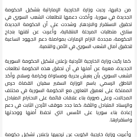
من جانبها، رحبت وزارة الخارجية الإماراتية بتشكيل الحكومة
الجديدة في سوريا، وأكدت دعمها لتطلعات الشعب السوري في
تحقيق الاستقرار والازدهار. وشددت على أن الحكومة الجديدة
ستلبي متطلبات المرحلة الانتقالية، وأعربت عن ثقتها بنجاح
الحكومة، مجددة التزام الإمارات بمواصلة دعم الجهود الساعية
لتحقيق آمال الشعب السوري في الأمن والتنمية.
كما رحّبت وزارة الخارجية الأردنية بإعلان تشكيل الحكومة السورية
الجديدة، معربة عن أملها في أن تحقق هذه الحكومة تطلعات
الشعب السوري بأن يعيش بحرية ومساواة وكرامة وسلام. وأكد
الناطق الرسمي باسم الوزارة السفير سفيان القضاة حرص
المملكة على تعميق التعاون مع الحكومة السورية في مختلف
المجالات، وعلى ضرورة بناء علاقات قائمة على الاحترام المتبادل
والإسناد المتبادل والثقة. كما جدد موقف الأردن الثابت في دعم
إعادة بناء سوريا على الأسس التي تحفظ أمنها ووحدتها
واستقرارها.
وأعربت وزارة خارجية الكويت عن ترحيبها بإعلان تشكيل حكومة