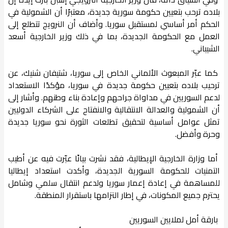
بلاده ترحب بتعيين حكومة سورية جديدة، معتبرًا أن الشمولية في
الحكم أمر أساسي لمستقبل سوريا. وأضاف أن النرويج تتطلع إلى
العمل مع الحكومة الجديدة، بما في ذلك وزير الخارجية أسعد
الشيباني.
كما عبّر المبعوث الألماني الخاص إلى سوريا، شتيفان شنيك، عن
ترحيب بلاده بتعيين حكومة جديدة في سوريا، مؤكدًا الاستعداد
لدعم السوريين في مداواة جراحهم وإعادة بناء وطنهم. وأشار إلى
أن الشمولية والعدالة الانتقالية والانفتاح على الشركاء الدوليين
تمثل عوامل أساسية لتحقيق تطلعات الثورة نحو سوريا جديدة
وحرة وأفضل.
أما وزارة الخارجية الإيطالية، فقد نشرت بيانًا عبّرت فيه عن أطيب
التمنيات للحكومة السورية الجديدة، وأكدت استعداد إيطاليا
للمساهمة في إعادة إعمار سوريا ولدعم انتقال سلمي وشامل
يحترم جميع المكونات، في إطار التزامها باستقرار المنطقة.
بارقة أمل لملايين السوريين