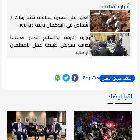
أخبار متعلقة:
العثور على مقبرة جماعية تضم رفات 7
أشخاص في البوكمال بريف ديرالزور
وزارة التربية والتعليم تصدر تعميماً
بصرف تعويض طبيعة عمل للمعلمين
الوكلاء
مشاركة:
الكاتب: فريق العمل
اقرأ أيضاً:
ـــــــ ــ