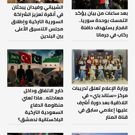
الشيباني وفيدان يبحثان
بعد ساعات من بيان يؤكد
في أنقرة تعزيز الشراكة
التمسك بوحدة سوريا..
السورية التركية وإطلاق
انفجار يستهدف حافلة
مجلس التنسيق الأعلى
ركاب في جرمانا
بين البلدين
وزارة الإعلام تعلق تدريبات
خارج الاتفاق وداخل
مركز «ستاند باي» في
معادلته.. ماذا تعني
اللاذقية بعد دورة أشرف
منظومة الدفاع
عليها إعلامي سابق في
السعودية التركية
قناة المنار
الباكستانية لدمشق؟