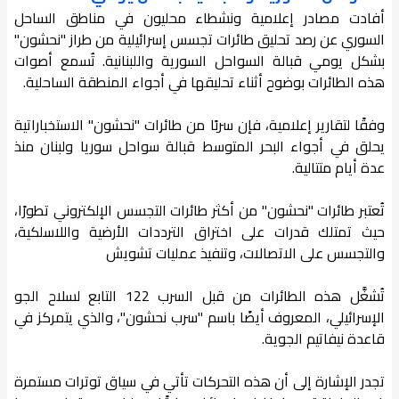
أفادت مصادر إعلامية ونشطاء محليون في مناطق الساحل
السوري عن رصد تحليق طائرات تجسس إسرائيلية من طراز "نحشون"
بشكل يومي قبالة السواحل السورية واللبنانية. تُسمع أصوات
هذه الطائرات بوضوح أثناء تحليقها في أجواء المنطقة الساحلية.
وفقًا لتقارير إعلامية، فإن سربًا من طائرات "نحشون" الاستخباراتية
يحلق في أجواء البحر المتوسط قبالة سواحل سوريا ولبنان منذ
عدة أيام متتالية.
تُعتبر طائرات "نحشون" من أكثر طائرات التجسس الإلكتروني تطورًا،
حيث تمتلك قدرات على اختراق الترددات الأرضية واللاسلكية،
والتجسس على الاتصالات، وتنفيذ عمليات تشويش
تُشغَّل هذه الطائرات من قبل السرب 122 التابع لسلاح الجو
الإسرائيلي، المعروف أيضًا باسم "سرب نحشون"، والذي يتمركز في
قاعدة نيفاتيم الجوية.
تجدر الإشارة إلى أن هذه التحركات تأتي في سياق توترات مستمرة